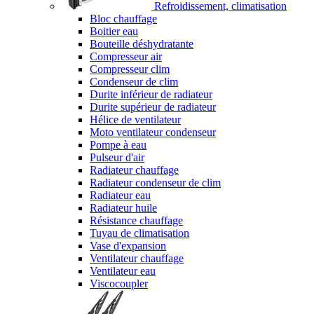
Refroidissement, climatisation
Bloc chauffage
Boitier eau
Bouteille déshydratante
Compresseur air
Compresseur clim
Condenseur de clim
Durite inférieur de radiateur
Durite supérieur de radiateur
Hélice de ventilateur
Moto ventilateur condenseur
Pompe à eau
Pulseur d'air
Radiateur chauffage
Radiateur condenseur de clim
Radiateur eau
Radiateur huile
Résistance chauffage
Tuyau de climatisation
Vase d'expansion
Ventilateur chauffage
Ventilateur eau
Viscocoupler