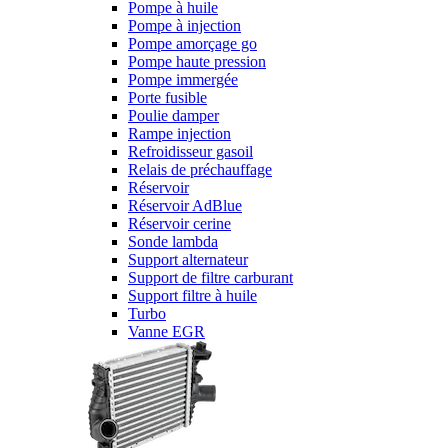
Pompe à huile
Pompe à injection
Pompe amorçage go
Pompe haute pression
Pompe immergée
Porte fusible
Poulie damper
Rampe injection
Refroidisseur gasoil
Relais de préchauffage
Réservoir
Réservoir AdBlue
Réservoir cerine
Sonde lambda
Support alternateur
Support de filtre carburant
Support filtre à huile
Turbo
Vanne EGR