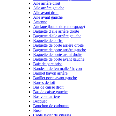
Aile arrière droit
Aile arrière gauche
Aile avant droit
Aile avant gauche
Antenne
Attelage (boule de remorquage)
Baguette d'aile arrière droite
Baguette d'aile arrière gauche
Baguette de coffre
Baguette de porte arrière droite
Baguette de porte arrière gauche
Baguette de porte avant droite
Baguette de porte avant gauche
Baie de pare brise
Bandeau de feu malle / hayon
Barillet hayon arrière
Barillet porte avant gauche
Barres de toit
Bas de caisse droit
Bas de caisse gauche
Bas volet arrière
Becquet
Bouchon de carburant
Buse
Cable levier de vitesses