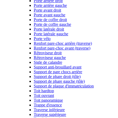
Porte arrière droit
Porte arrière gauche
Porte avant droit
Porte avant gauche
Porte de coffre droit
Porte de coffre gauche
Porte latérale droit
Porte latérale gauche
Porte vélo
Renfort pare-choc arrière (traverse)
Renfort pare-choc avant (traverse)
Rétroviseur droit
Rétroviseur gauche
Sigle de calandre
Support anti-brouillard avant
Support de pare chocs arrière
Support de phare droit (tôle)
Support de phare gauche (tôle)
Support de plaque d'immatriculation
Toit hardtop
Toit ouvrant
Toit panoramique
Trappe d'essence
Traverse inférieure
Traverse supérieure