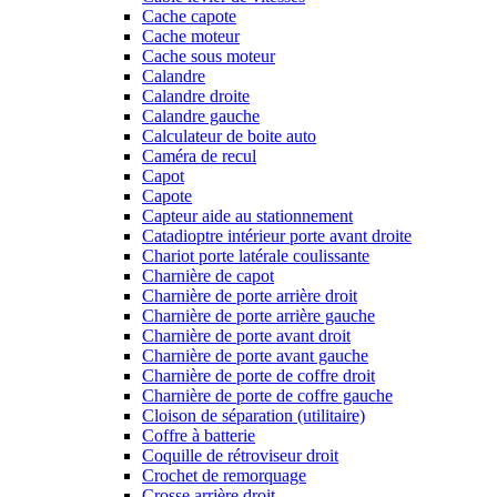
Cache capote
Cache moteur
Cache sous moteur
Calandre
Calandre droite
Calandre gauche
Calculateur de boite auto
Caméra de recul
Capot
Capote
Capteur aide au stationnement
Catadioptre intérieur porte avant droite
Chariot porte latérale coulissante
Charnière de capot
Charnière de porte arrière droit
Charnière de porte arrière gauche
Charnière de porte avant droit
Charnière de porte avant gauche
Charnière de porte de coffre droit
Charnière de porte de coffre gauche
Cloison de séparation (utilitaire)
Coffre à batterie
Coquille de rétroviseur droit
Crochet de remorquage
Crosse arrière droit