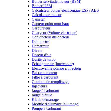
Boitier servitude moteur (BSM)
Boitier USM
Calculateur boitier électronique ESP / ABS
Calculateur moteur
Canister
Capteur point mort haut
Carburateur
Chargeur (Voiture électrique)
Conjoncteur disjoncteur
Debitmetre
Démarreur
Divers
Doseur d'air
Durite de turbo
Echangeur air (Intercooler)
Electrovanne pompe à injection
Faisceau moteur
Filtre à carburant
Goulotte de remplissage
Injecteurs
Jauge à carburant
Jauge d'huile
Kit de démarrage
Module d'allumage (allumage)
Pompe à carburant