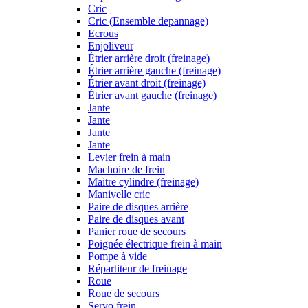
Cric
Cric (Ensemble depannage)
Ecrous
Enjoliveur
Étrier arrière droit (freinage)
Étrier arrière gauche (freinage)
Étrier avant droit (freinage)
Étrier avant gauche (freinage)
Jante
Jante
Jante
Jante
Levier frein à main
Machoire de frein
Maitre cylindre (freinage)
Manivelle cric
Paire de disques arrière
Paire de disques avant
Panier roue de secours
Poignée électrique frein à main
Pompe à vide
Répartiteur de freinage
Roue
Roue de secours
Servo frein