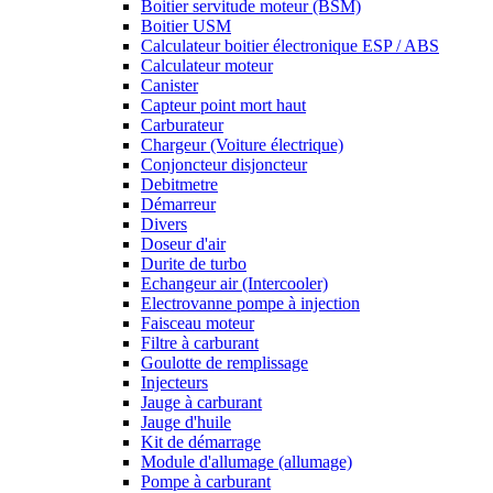
Boitier servitude moteur (BSM)
Boitier USM
Calculateur boitier électronique ESP / ABS
Calculateur moteur
Canister
Capteur point mort haut
Carburateur
Chargeur (Voiture électrique)
Conjoncteur disjoncteur
Debitmetre
Démarreur
Divers
Doseur d'air
Durite de turbo
Echangeur air (Intercooler)
Electrovanne pompe à injection
Faisceau moteur
Filtre à carburant
Goulotte de remplissage
Injecteurs
Jauge à carburant
Jauge d'huile
Kit de démarrage
Module d'allumage (allumage)
Pompe à carburant