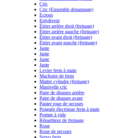
Cric
Cric (Ensemble depannage)
Ecrous
Enjoliveur
Étrier arrière droit (freinage)
Étrier arrière gauche (freinage)
Étrier avant droit (freinage)
Étrier avant gauche (freinage)
Jante
Jante
Jante
Jante
Levier frein à main
Machoire de frein
Maitre cylindre (freinage)
Manivelle cric
Paire de disques arrière
Paire de disques avant
Panier roue de secours
Poignée électrique frein à main
Pompe à vide
Répartiteur de freinage
Roue
Roue de secours
Servo frein