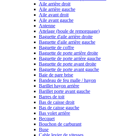
Aile arrière droit
Aile arrière gauche
Aile avant droit
Aile avant gauche
Antenne
Attelage (boule de remorquage)
Baguette d'aile arrière droite
Baguette d'aile arrière gauche
Baguette de coffre
Baguette de porte arrière droite
Baguette de porte arrière gauche
Baguette de porte avant droite
Baguette de porte avant gauche
Baie de pare brise
Bandeau de feu malle / hayon
Barillet hayon arrière
Barillet porte avant gauche
Barres de toit
Bas de caisse droit
Bas de caisse gauche
Bas volet arrière
Becquet
Bouchon de carburant
Buse
Cable levier de vitesses