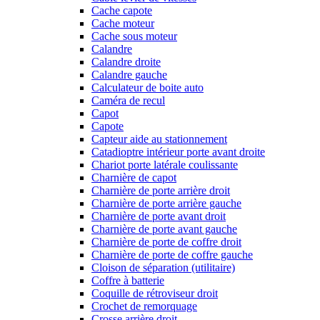
Cache capote
Cache moteur
Cache sous moteur
Calandre
Calandre droite
Calandre gauche
Calculateur de boite auto
Caméra de recul
Capot
Capote
Capteur aide au stationnement
Catadioptre intérieur porte avant droite
Chariot porte latérale coulissante
Charnière de capot
Charnière de porte arrière droit
Charnière de porte arrière gauche
Charnière de porte avant droit
Charnière de porte avant gauche
Charnière de porte de coffre droit
Charnière de porte de coffre gauche
Cloison de séparation (utilitaire)
Coffre à batterie
Coquille de rétroviseur droit
Crochet de remorquage
Crosse arrière droit