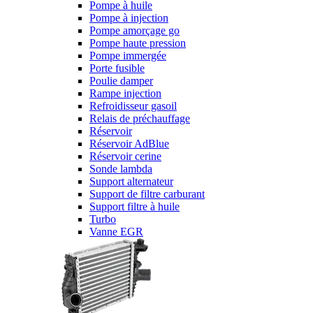
Pompe à huile
Pompe à injection
Pompe amorçage go
Pompe haute pression
Pompe immergée
Porte fusible
Poulie damper
Rampe injection
Refroidisseur gasoil
Relais de préchauffage
Réservoir
Réservoir AdBlue
Réservoir cerine
Sonde lambda
Support alternateur
Support de filtre carburant
Support filtre à huile
Turbo
Vanne EGR