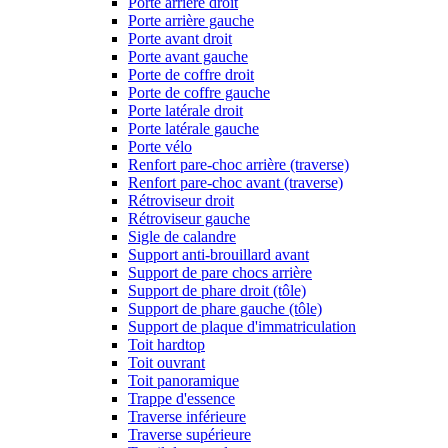
Porte arrière droit
Porte arrière gauche
Porte avant droit
Porte avant gauche
Porte de coffre droit
Porte de coffre gauche
Porte latérale droit
Porte latérale gauche
Porte vélo
Renfort pare-choc arrière (traverse)
Renfort pare-choc avant (traverse)
Rétroviseur droit
Rétroviseur gauche
Sigle de calandre
Support anti-brouillard avant
Support de pare chocs arrière
Support de phare droit (tôle)
Support de phare gauche (tôle)
Support de plaque d'immatriculation
Toit hardtop
Toit ouvrant
Toit panoramique
Trappe d'essence
Traverse inférieure
Traverse supérieure