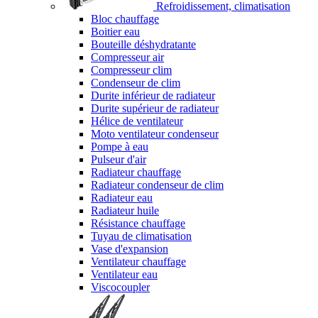
Refroidissement, climatisation
Bloc chauffage
Boitier eau
Bouteille déshydratante
Compresseur air
Compresseur clim
Condenseur de clim
Durite inférieur de radiateur
Durite supérieur de radiateur
Hélice de ventilateur
Moto ventilateur condenseur
Pompe à eau
Pulseur d'air
Radiateur chauffage
Radiateur condenseur de clim
Radiateur eau
Radiateur huile
Résistance chauffage
Tuyau de climatisation
Vase d'expansion
Ventilateur chauffage
Ventilateur eau
Viscocoupler