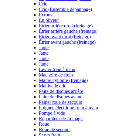
Cric
Cric (Ensemble depannage)
Ecrous
Enjoliveur
Étrier arrière droit (freinage)
Étrier arrière gauche (freinage)
Étrier avant droit (freinage)
Étrier avant gauche (freinage)
Jante
Jante
Jante
Jante
Levier frein à main
Machoire de frein
Maitre cylindre (freinage)
Manivelle cric
Paire de disques arrière
Paire de disques avant
Panier roue de secours
Poignée électrique frein à main
Pompe à vide
Répartiteur de freinage
Roue
Roue de secours
Servo frein