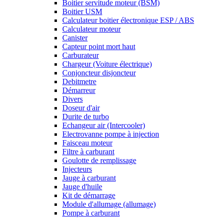
Boitier servitude moteur (BSM)
Boitier USM
Calculateur boitier électronique ESP / ABS
Calculateur moteur
Canister
Capteur point mort haut
Carburateur
Chargeur (Voiture électrique)
Conjoncteur disjoncteur
Debitmetre
Démarreur
Divers
Doseur d'air
Durite de turbo
Echangeur air (Intercooler)
Electrovanne pompe à injection
Faisceau moteur
Filtre à carburant
Goulotte de remplissage
Injecteurs
Jauge à carburant
Jauge d'huile
Kit de démarrage
Module d'allumage (allumage)
Pompe à carburant