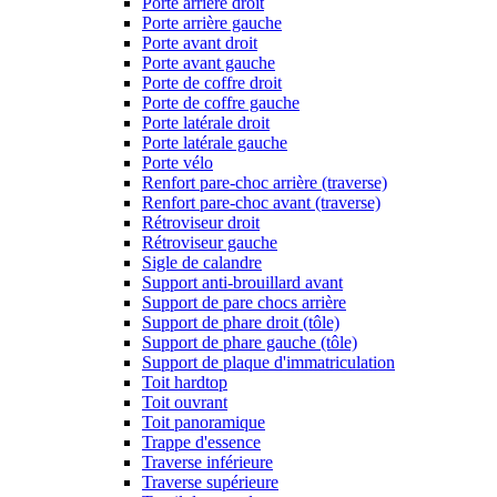
Porte arrière droit
Porte arrière gauche
Porte avant droit
Porte avant gauche
Porte de coffre droit
Porte de coffre gauche
Porte latérale droit
Porte latérale gauche
Porte vélo
Renfort pare-choc arrière (traverse)
Renfort pare-choc avant (traverse)
Rétroviseur droit
Rétroviseur gauche
Sigle de calandre
Support anti-brouillard avant
Support de pare chocs arrière
Support de phare droit (tôle)
Support de phare gauche (tôle)
Support de plaque d'immatriculation
Toit hardtop
Toit ouvrant
Toit panoramique
Trappe d'essence
Traverse inférieure
Traverse supérieure