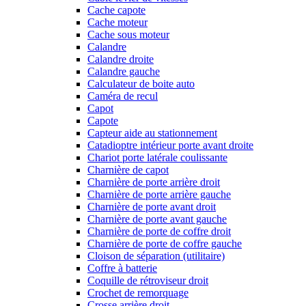
Cache capote
Cache moteur
Cache sous moteur
Calandre
Calandre droite
Calandre gauche
Calculateur de boite auto
Caméra de recul
Capot
Capote
Capteur aide au stationnement
Catadioptre intérieur porte avant droite
Chariot porte latérale coulissante
Charnière de capot
Charnière de porte arrière droit
Charnière de porte arrière gauche
Charnière de porte avant droit
Charnière de porte avant gauche
Charnière de porte de coffre droit
Charnière de porte de coffre gauche
Cloison de séparation (utilitaire)
Coffre à batterie
Coquille de rétroviseur droit
Crochet de remorquage
Crosse arrière droit