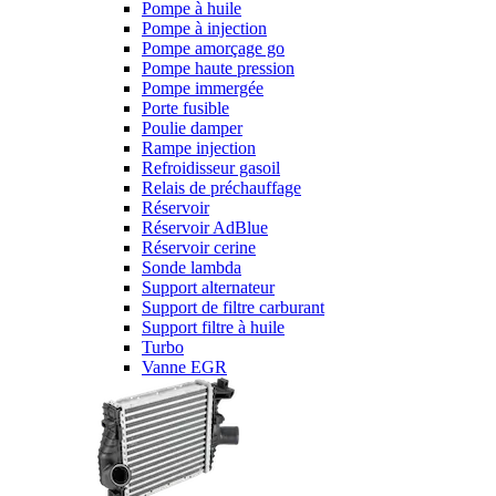
Pompe à huile
Pompe à injection
Pompe amorçage go
Pompe haute pression
Pompe immergée
Porte fusible
Poulie damper
Rampe injection
Refroidisseur gasoil
Relais de préchauffage
Réservoir
Réservoir AdBlue
Réservoir cerine
Sonde lambda
Support alternateur
Support de filtre carburant
Support filtre à huile
Turbo
Vanne EGR