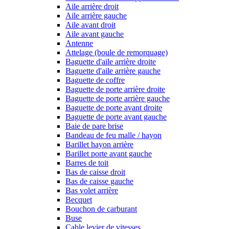
Aile arrière droit
Aile arrière gauche
Aile avant droit
Aile avant gauche
Antenne
Attelage (boule de remorquage)
Baguette d'aile arrière droite
Baguette d'aile arrière gauche
Baguette de coffre
Baguette de porte arrière droite
Baguette de porte arrière gauche
Baguette de porte avant droite
Baguette de porte avant gauche
Baie de pare brise
Bandeau de feu malle / hayon
Barillet hayon arrière
Barillet porte avant gauche
Barres de toit
Bas de caisse droit
Bas de caisse gauche
Bas volet arrière
Becquet
Bouchon de carburant
Buse
Cable levier de vitesses