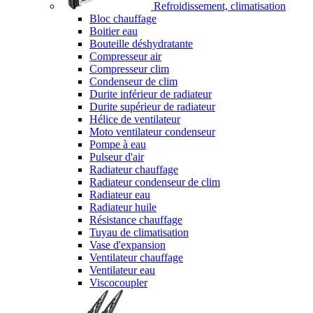
Refroidissement, climatisation
Bloc chauffage
Boitier eau
Bouteille déshydratante
Compresseur air
Compresseur clim
Condenseur de clim
Durite inférieur de radiateur
Durite supérieur de radiateur
Hélice de ventilateur
Moto ventilateur condenseur
Pompe à eau
Pulseur d'air
Radiateur chauffage
Radiateur condenseur de clim
Radiateur eau
Radiateur huile
Résistance chauffage
Tuyau de climatisation
Vase d'expansion
Ventilateur chauffage
Ventilateur eau
Viscocoupler