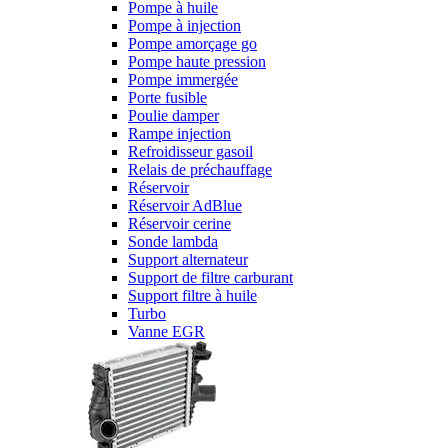
Pompe à huile
Pompe à injection
Pompe amorçage go
Pompe haute pression
Pompe immergée
Porte fusible
Poulie damper
Rampe injection
Refroidisseur gasoil
Relais de préchauffage
Réservoir
Réservoir AdBlue
Réservoir cerine
Sonde lambda
Support alternateur
Support de filtre carburant
Support filtre à huile
Turbo
Vanne EGR