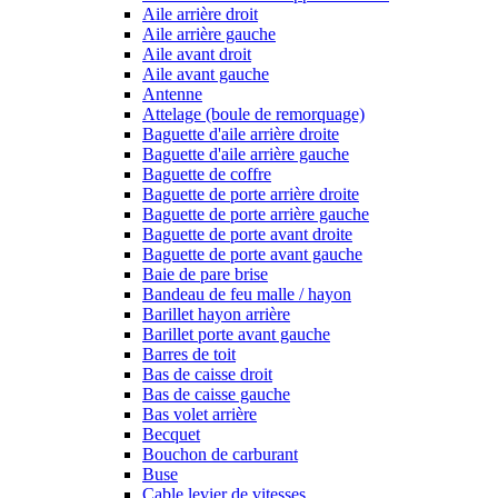
Aile arrière droit
Aile arrière gauche
Aile avant droit
Aile avant gauche
Antenne
Attelage (boule de remorquage)
Baguette d'aile arrière droite
Baguette d'aile arrière gauche
Baguette de coffre
Baguette de porte arrière droite
Baguette de porte arrière gauche
Baguette de porte avant droite
Baguette de porte avant gauche
Baie de pare brise
Bandeau de feu malle / hayon
Barillet hayon arrière
Barillet porte avant gauche
Barres de toit
Bas de caisse droit
Bas de caisse gauche
Bas volet arrière
Becquet
Bouchon de carburant
Buse
Cable levier de vitesses