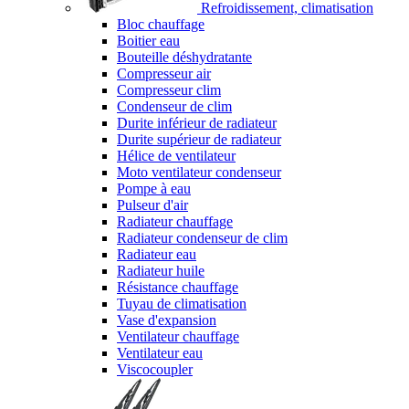
Refroidissement, climatisation
Bloc chauffage
Boitier eau
Bouteille déshydratante
Compresseur air
Compresseur clim
Condenseur de clim
Durite inférieur de radiateur
Durite supérieur de radiateur
Hélice de ventilateur
Moto ventilateur condenseur
Pompe à eau
Pulseur d'air
Radiateur chauffage
Radiateur condenseur de clim
Radiateur eau
Radiateur huile
Résistance chauffage
Tuyau de climatisation
Vase d'expansion
Ventilateur chauffage
Ventilateur eau
Viscocoupler