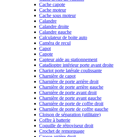
Cache capote
Cache moteur
Cache sous moteur
Calandre
Calandre droite
Calandre gauche
Calculateur de boite auto
Caméra de recul
Capot
Capote
Capteur aide au stationnement
Catadioptre intérieur porte avant droite
Chariot porte latérale coulissante
Charnière de capot
Charnière de porte arrière droit
Charnière de porte arrière gauche
Charnière de porte avant droit
Charnière de porte avant gauche
Charnière de porte de coffre droit
Charnière de porte de coffre gauche
Cloison de séparation (utilitaire)
Coffre à batterie
Coquille de rétroviseur droit
Crochet de remorquage
Crosse arrière droit