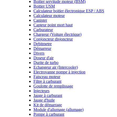
Boitier servitude moteur (BSM)
Boitier USM
Calculateur boitier électronique ESP / ABS
Calculateur moteur
Canister
Capteur point mort haut
Carburateur
Chargeur (Voiture électrique)
Conjoncteur disjoncteur
Debitmetre
Démarreur
Divers
Doseur d'air
Durite de turbo
Echangeur air (Intercooler)
Electrovanne pompe à injection
Faisceau moteur
Filtre à carburant
Goulotte de remplissage
Injecteurs
Jauge à carburant
Jauge d'huile
Kit de démarrage
Module d'allumage (allumage)
Pompe à carburant