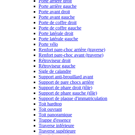
Porte arrière droit
Porte arrière gauche
Porte avant droit
Porte avant gauche
Porte de coffre droit
Porte de coffre gauche
Porte latérale droit
Porte latérale gauche
Porte vélo
Renfort pare-choc arrière (traverse)
Renfort pare-choc avant (traverse)
Rétroviseur droit
Rétroviseur gauche
Sigle de calandre
Support anti-brouillard avant
Support de pare chocs arrière
Support de phare droit (tôle)
Support de phare gauche (tôle)
Support de plaque d'immatriculation
Toit hardtop
Toit ouvrant
Toit panoramique
Trappe d'essence
Traverse inférieure
Traverse supérieure