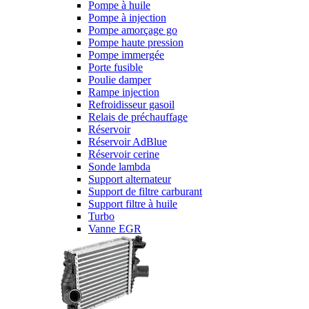
Pompe à huile
Pompe à injection
Pompe amorçage go
Pompe haute pression
Pompe immergée
Porte fusible
Poulie damper
Rampe injection
Refroidisseur gasoil
Relais de préchauffage
Réservoir
Réservoir AdBlue
Réservoir cerine
Sonde lambda
Support alternateur
Support de filtre carburant
Support filtre à huile
Turbo
Vanne EGR