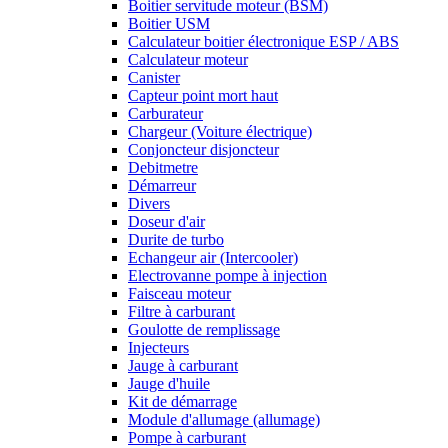
Boitier servitude moteur (BSM)
Boitier USM
Calculateur boitier électronique ESP / ABS
Calculateur moteur
Canister
Capteur point mort haut
Carburateur
Chargeur (Voiture électrique)
Conjoncteur disjoncteur
Debitmetre
Démarreur
Divers
Doseur d'air
Durite de turbo
Echangeur air (Intercooler)
Electrovanne pompe à injection
Faisceau moteur
Filtre à carburant
Goulotte de remplissage
Injecteurs
Jauge à carburant
Jauge d'huile
Kit de démarrage
Module d'allumage (allumage)
Pompe à carburant