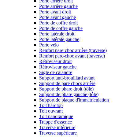
Porte arrière droit
Porte arrière gauche
Porte avant droit
Porte avant gauche
Porte de coffre droit
Porte de coffre gauche
Porte latérale droit
Porte latérale gauche
Porte vélo
Renfort pare-choc arrière (traverse)
Renfort pare-choc avant (traverse)
Rétroviseur droit
Rétroviseur gauche
Sigle de calandre
Support anti-brouillard avant
Support de pare chocs arrière
Support de phare droit (tôle)
Support de phare gauche (tôle)
Support de plaque d'immatriculation
Toit hardtop
Toit ouvrant
Toit panoramique
Trappe d'essence
Traverse inférieure
Traverse supérieure