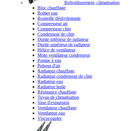
Refroidissement, climatisation
Bloc chauffage
Boitier eau
Bouteille déshydratante
Compresseur air
Compresseur clim
Condenseur de clim
Durite inférieur de radiateur
Durite supérieur de radiateur
Hélice de ventilateur
Moto ventilateur condenseur
Pompe à eau
Pulseur d'air
Radiateur chauffage
Radiateur condenseur de clim
Radiateur eau
Radiateur huile
Résistance chauffage
Tuyau de climatisation
Vase d'expansion
Ventilateur chauffage
Ventilateur eau
Viscocoupler