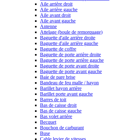
Aile arrière droit
Aile arrière gauche
Aile avant droit
Aile avant gauche
Antenne
Attelage (boule de remorquage)
Baguette d'aile arrière droite
Baguette d'aile arrière gauche
Baguette de coffre
Baguette de porte arrière droite
Baguette de porte arrière gauche
Baguette de porte avant droite
Baguette de porte avant gauche
Baie de pare brise
Bandeau de feu malle / hayon
Barillet hayon arrière
Barillet porte avant gauche
Barres de toit
Bas de caisse droit
Bas de caisse gauche
Bas volet arrière
Becquet
Bouchon de carburant
Buse
Cable levier de vitesses