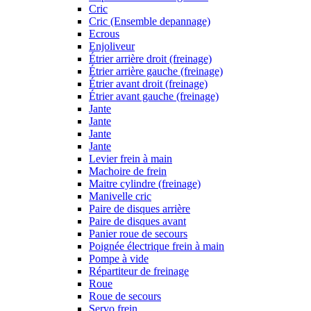
Cric
Cric (Ensemble depannage)
Ecrous
Enjoliveur
Étrier arrière droit (freinage)
Étrier arrière gauche (freinage)
Étrier avant droit (freinage)
Étrier avant gauche (freinage)
Jante
Jante
Jante
Jante
Levier frein à main
Machoire de frein
Maitre cylindre (freinage)
Manivelle cric
Paire de disques arrière
Paire de disques avant
Panier roue de secours
Poignée électrique frein à main
Pompe à vide
Répartiteur de freinage
Roue
Roue de secours
Servo frein