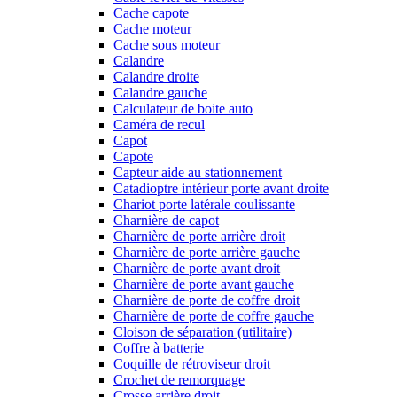
Cache capote
Cache moteur
Cache sous moteur
Calandre
Calandre droite
Calandre gauche
Calculateur de boite auto
Caméra de recul
Capot
Capote
Capteur aide au stationnement
Catadioptre intérieur porte avant droite
Chariot porte latérale coulissante
Charnière de capot
Charnière de porte arrière droit
Charnière de porte arrière gauche
Charnière de porte avant droit
Charnière de porte avant gauche
Charnière de porte de coffre droit
Charnière de porte de coffre gauche
Cloison de séparation (utilitaire)
Coffre à batterie
Coquille de rétroviseur droit
Crochet de remorquage
Crosse arrière droit