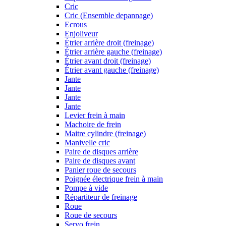
Cric
Cric (Ensemble depannage)
Ecrous
Enjoliveur
Étrier arrière droit (freinage)
Étrier arrière gauche (freinage)
Étrier avant droit (freinage)
Étrier avant gauche (freinage)
Jante
Jante
Jante
Jante
Levier frein à main
Machoire de frein
Maitre cylindre (freinage)
Manivelle cric
Paire de disques arrière
Paire de disques avant
Panier roue de secours
Poignée électrique frein à main
Pompe à vide
Répartiteur de freinage
Roue
Roue de secours
Servo frein