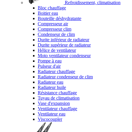
Refroidissement, climatisation
Bloc chauffage
Boitier eau
Bouteille déshydratante
Compresseur air
Compresseur clim
Condenseur de clim
Durite inférieur de radiateur
Durite supérieur de radiateur
Hélice de ventilateur
Moto ventilateur condenseur
Pompe à eau
Pulseur d'air
Radiateur chauffage
Radiateur condenseur de clim
Radiateur eau
Radiateur huile
Résistance chauffage
Tuyau de climatisation
Vase d'expansion
Ventilateur chauffage
Ventilateur eau
Viscocoupler