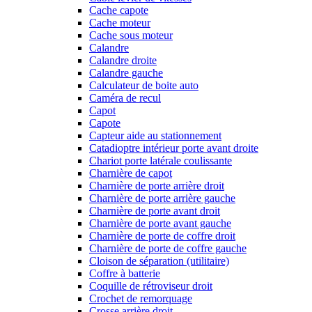
Cache capote
Cache moteur
Cache sous moteur
Calandre
Calandre droite
Calandre gauche
Calculateur de boite auto
Caméra de recul
Capot
Capote
Capteur aide au stationnement
Catadioptre intérieur porte avant droite
Chariot porte latérale coulissante
Charnière de capot
Charnière de porte arrière droit
Charnière de porte arrière gauche
Charnière de porte avant droit
Charnière de porte avant gauche
Charnière de porte de coffre droit
Charnière de porte de coffre gauche
Cloison de séparation (utilitaire)
Coffre à batterie
Coquille de rétroviseur droit
Crochet de remorquage
Crosse arrière droit