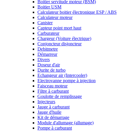
Boitier servitude moteur (BSM)
Boitier USM
Calculateur boitier électronique ESP / ABS
Calculateur moteur
Canister
Capteur point mort haut
Carburateur
Chargeur (Voiture électrique)
Conjoncteur disjoncteur
Debitmetre
Démarreur
Divers
Doseur d'air
Durite de turbo
Echangeur air (Intercooler)
Electrovanne pompe à injection
Faisceau moteur
Filtre à carburant
Goulotte de remplissage
Injecteurs
Jauge à carburant
Jauge d'huile
Kit de démarrage
Module d'allumage (allumage)
Pompe à carburant