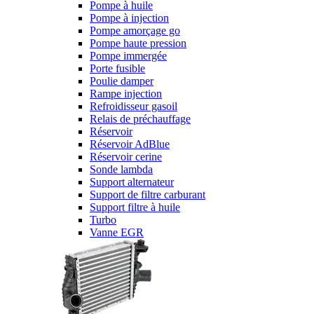
Pompe à huile
Pompe à injection
Pompe amorçage go
Pompe haute pression
Pompe immergée
Porte fusible
Poulie damper
Rampe injection
Refroidisseur gasoil
Relais de préchauffage
Réservoir
Réservoir AdBlue
Réservoir cerine
Sonde lambda
Support alternateur
Support de filtre carburant
Support filtre à huile
Turbo
Vanne EGR