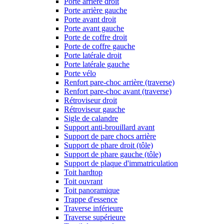
Porte arrière droit
Porte arrière gauche
Porte avant droit
Porte avant gauche
Porte de coffre droit
Porte de coffre gauche
Porte latérale droit
Porte latérale gauche
Porte vélo
Renfort pare-choc arrière (traverse)
Renfort pare-choc avant (traverse)
Rétroviseur droit
Rétroviseur gauche
Sigle de calandre
Support anti-brouillard avant
Support de pare chocs arrière
Support de phare droit (tôle)
Support de phare gauche (tôle)
Support de plaque d'immatriculation
Toit hardtop
Toit ouvrant
Toit panoramique
Trappe d'essence
Traverse inférieure
Traverse supérieure