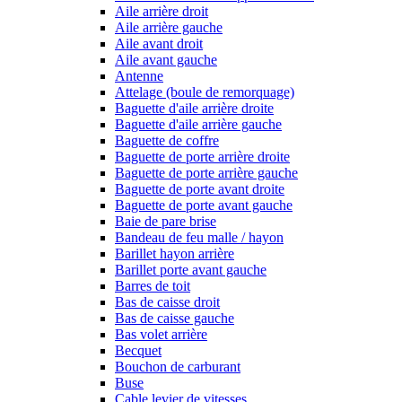
Aile arrière droit
Aile arrière gauche
Aile avant droit
Aile avant gauche
Antenne
Attelage (boule de remorquage)
Baguette d'aile arrière droite
Baguette d'aile arrière gauche
Baguette de coffre
Baguette de porte arrière droite
Baguette de porte arrière gauche
Baguette de porte avant droite
Baguette de porte avant gauche
Baie de pare brise
Bandeau de feu malle / hayon
Barillet hayon arrière
Barillet porte avant gauche
Barres de toit
Bas de caisse droit
Bas de caisse gauche
Bas volet arrière
Becquet
Bouchon de carburant
Buse
Cable levier de vitesses