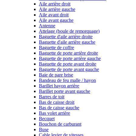
Aile arrière droit
Aile arrière gauche
Aile avant droit
Aile avant gauche
Antenne
Attelage (boule de remorquage)
Baguette d'aile arrière droite
Baguette d'aile arrière gauche
Baguette de coffre
Baguette de porte arrière droite
Baguette de porte arrière gauche
Baguette de porte avant droite
Baguette de porte avant gauche
Baie de pare brise
Bandeau de feu malle / hayon
Barillet hayon arrière
Barillet porte avant gauche
Barres de toit
Bas de caisse droit
Bas de caisse gauche
Bas volet arrière
Becquet
Bouchon de carburant
Buse
Cable levier de vitesses