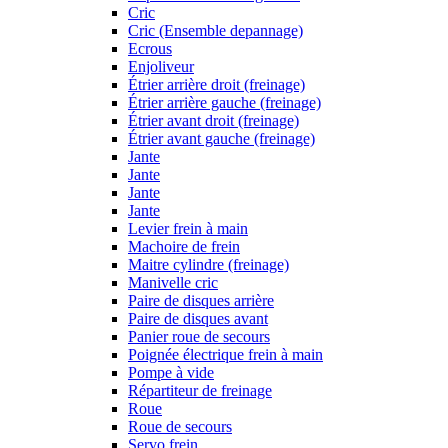
Cric
Cric (Ensemble depannage)
Ecrous
Enjoliveur
Étrier arrière droit (freinage)
Étrier arrière gauche (freinage)
Étrier avant droit (freinage)
Étrier avant gauche (freinage)
Jante
Jante
Jante
Jante
Levier frein à main
Machoire de frein
Maitre cylindre (freinage)
Manivelle cric
Paire de disques arrière
Paire de disques avant
Panier roue de secours
Poignée électrique frein à main
Pompe à vide
Répartiteur de freinage
Roue
Roue de secours
Servo frein