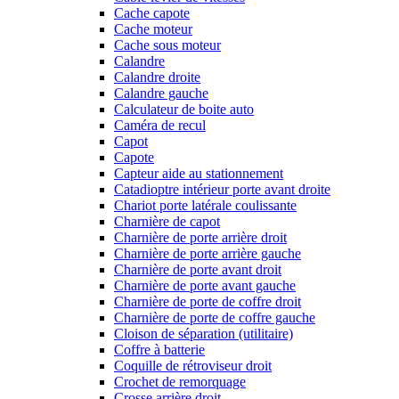
Cache capote
Cache moteur
Cache sous moteur
Calandre
Calandre droite
Calandre gauche
Calculateur de boite auto
Caméra de recul
Capot
Capote
Capteur aide au stationnement
Catadioptre intérieur porte avant droite
Chariot porte latérale coulissante
Charnière de capot
Charnière de porte arrière droit
Charnière de porte arrière gauche
Charnière de porte avant droit
Charnière de porte avant gauche
Charnière de porte de coffre droit
Charnière de porte de coffre gauche
Cloison de séparation (utilitaire)
Coffre à batterie
Coquille de rétroviseur droit
Crochet de remorquage
Crosse arrière droit