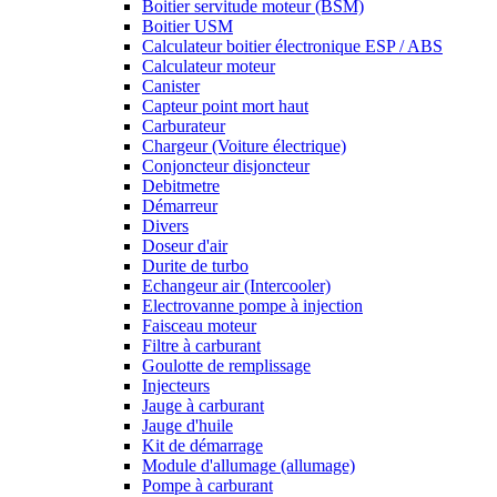
Boitier servitude moteur (BSM)
Boitier USM
Calculateur boitier électronique ESP / ABS
Calculateur moteur
Canister
Capteur point mort haut
Carburateur
Chargeur (Voiture électrique)
Conjoncteur disjoncteur
Debitmetre
Démarreur
Divers
Doseur d'air
Durite de turbo
Echangeur air (Intercooler)
Electrovanne pompe à injection
Faisceau moteur
Filtre à carburant
Goulotte de remplissage
Injecteurs
Jauge à carburant
Jauge d'huile
Kit de démarrage
Module d'allumage (allumage)
Pompe à carburant