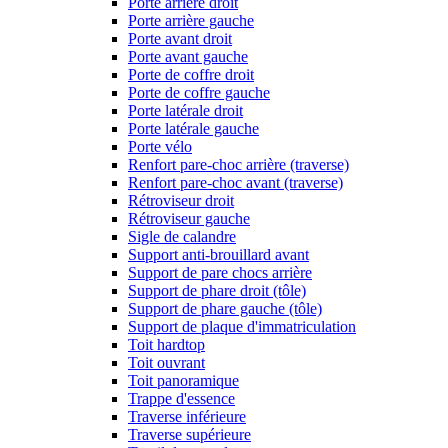
Porte arrière droit
Porte arrière gauche
Porte avant droit
Porte avant gauche
Porte de coffre droit
Porte de coffre gauche
Porte latérale droit
Porte latérale gauche
Porte vélo
Renfort pare-choc arrière (traverse)
Renfort pare-choc avant (traverse)
Rétroviseur droit
Rétroviseur gauche
Sigle de calandre
Support anti-brouillard avant
Support de pare chocs arrière
Support de phare droit (tôle)
Support de phare gauche (tôle)
Support de plaque d'immatriculation
Toit hardtop
Toit ouvrant
Toit panoramique
Trappe d'essence
Traverse inférieure
Traverse supérieure