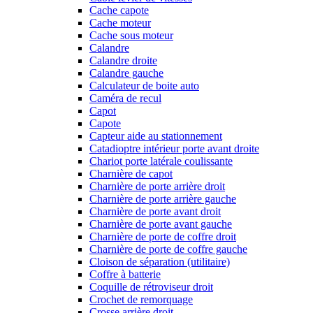
Cache capote
Cache moteur
Cache sous moteur
Calandre
Calandre droite
Calandre gauche
Calculateur de boite auto
Caméra de recul
Capot
Capote
Capteur aide au stationnement
Catadioptre intérieur porte avant droite
Chariot porte latérale coulissante
Charnière de capot
Charnière de porte arrière droit
Charnière de porte arrière gauche
Charnière de porte avant droit
Charnière de porte avant gauche
Charnière de porte de coffre droit
Charnière de porte de coffre gauche
Cloison de séparation (utilitaire)
Coffre à batterie
Coquille de rétroviseur droit
Crochet de remorquage
Crosse arrière droit