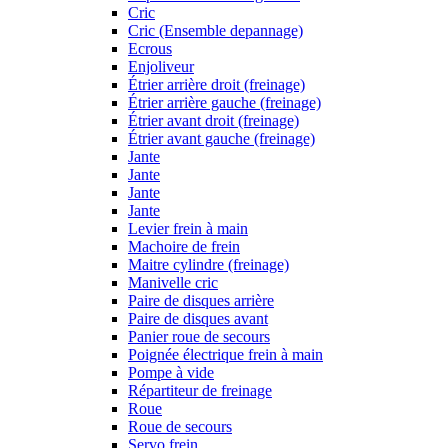
Cric
Cric (Ensemble depannage)
Ecrous
Enjoliveur
Étrier arrière droit (freinage)
Étrier arrière gauche (freinage)
Étrier avant droit (freinage)
Étrier avant gauche (freinage)
Jante
Jante
Jante
Jante
Levier frein à main
Machoire de frein
Maitre cylindre (freinage)
Manivelle cric
Paire de disques arrière
Paire de disques avant
Panier roue de secours
Poignée électrique frein à main
Pompe à vide
Répartiteur de freinage
Roue
Roue de secours
Servo frein