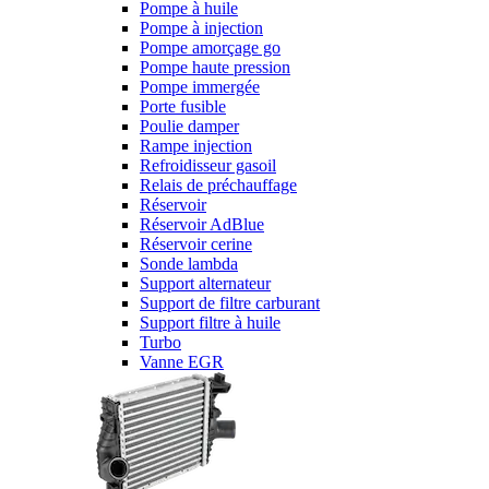
Pompe à huile
Pompe à injection
Pompe amorçage go
Pompe haute pression
Pompe immergée
Porte fusible
Poulie damper
Rampe injection
Refroidisseur gasoil
Relais de préchauffage
Réservoir
Réservoir AdBlue
Réservoir cerine
Sonde lambda
Support alternateur
Support de filtre carburant
Support filtre à huile
Turbo
Vanne EGR