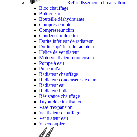
Refroidissement, climatisation
Bloc chauffage
Boitier eau
Bouteille déshydratante
Compresseur air
Compresseur clim
Condenseur de clim
Durite inférieur de radiateur
Durite supérieur de radiateur
Hélice de ventilateur
Moto ventilateur condenseur
Pompe à eau
Pulseur d'air
Radiateur chauffage
Radiateur condenseur de clim
Radiateur eau
Radiateur huile
Résistance chauffage
Tuyau de climatisation
Vase d'expansion
Ventilateur chauffage
Ventilateur eau
Viscocoupler