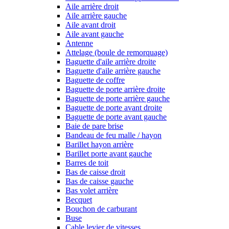
Aile arrière droit
Aile arrière gauche
Aile avant droit
Aile avant gauche
Antenne
Attelage (boule de remorquage)
Baguette d'aile arrière droite
Baguette d'aile arrière gauche
Baguette de coffre
Baguette de porte arrière droite
Baguette de porte arrière gauche
Baguette de porte avant droite
Baguette de porte avant gauche
Baie de pare brise
Bandeau de feu malle / hayon
Barillet hayon arrière
Barillet porte avant gauche
Barres de toit
Bas de caisse droit
Bas de caisse gauche
Bas volet arrière
Becquet
Bouchon de carburant
Buse
Cable levier de vitesses