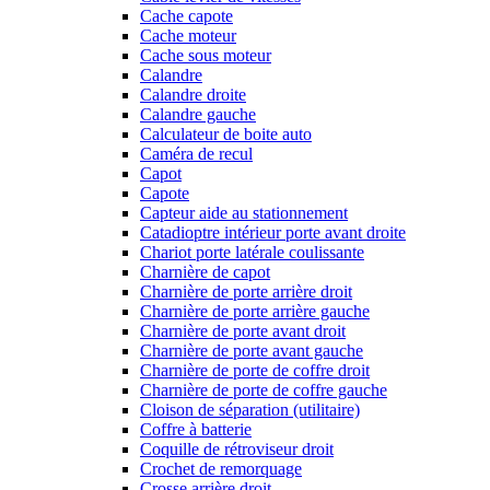
Cache capote
Cache moteur
Cache sous moteur
Calandre
Calandre droite
Calandre gauche
Calculateur de boite auto
Caméra de recul
Capot
Capote
Capteur aide au stationnement
Catadioptre intérieur porte avant droite
Chariot porte latérale coulissante
Charnière de capot
Charnière de porte arrière droit
Charnière de porte arrière gauche
Charnière de porte avant droit
Charnière de porte avant gauche
Charnière de porte de coffre droit
Charnière de porte de coffre gauche
Cloison de séparation (utilitaire)
Coffre à batterie
Coquille de rétroviseur droit
Crochet de remorquage
Crosse arrière droit