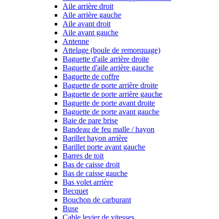
Aile arrière droit
Aile arrière gauche
Aile avant droit
Aile avant gauche
Antenne
Attelage (boule de remorquage)
Baguette d'aile arrière droite
Baguette d'aile arrière gauche
Baguette de coffre
Baguette de porte arrière droite
Baguette de porte arrière gauche
Baguette de porte avant droite
Baguette de porte avant gauche
Baie de pare brise
Bandeau de feu malle / hayon
Barillet hayon arrière
Barillet porte avant gauche
Barres de toit
Bas de caisse droit
Bas de caisse gauche
Bas volet arrière
Becquet
Bouchon de carburant
Buse
Cable levier de vitesses