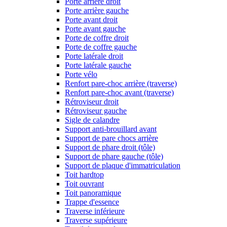
Porte arrière droit
Porte arrière gauche
Porte avant droit
Porte avant gauche
Porte de coffre droit
Porte de coffre gauche
Porte latérale droit
Porte latérale gauche
Porte vélo
Renfort pare-choc arrière (traverse)
Renfort pare-choc avant (traverse)
Rétroviseur droit
Rétroviseur gauche
Sigle de calandre
Support anti-brouillard avant
Support de pare chocs arrière
Support de phare droit (tôle)
Support de phare gauche (tôle)
Support de plaque d'immatriculation
Toit hardtop
Toit ouvrant
Toit panoramique
Trappe d'essence
Traverse inférieure
Traverse supérieure