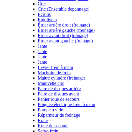
Cric
Cric (Ensemble depannage)
Ecrous
Enjoliveur
Étrier arrière droit (freinage)
Étrier arrière gauche (freinage)
Étrier avant droit (freinage)
Étrier avant gauche (freinage)
Jante
Jante
Jante
Jante
Levier frein à main
Machoire de frein
Maitre cylindre (freinage)
Manivelle cric
Paire de disques arrière
Paire de disques avant
Panier roue de secours
Poignée électrique frein à main
Pompe à vide
Répartiteur de freinage
Roue
Roue de secours
Servo frein