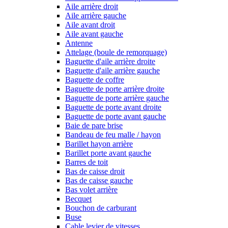
Aile arrière droit
Aile arrière gauche
Aile avant droit
Aile avant gauche
Antenne
Attelage (boule de remorquage)
Baguette d'aile arrière droite
Baguette d'aile arrière gauche
Baguette de coffre
Baguette de porte arrière droite
Baguette de porte arrière gauche
Baguette de porte avant droite
Baguette de porte avant gauche
Baie de pare brise
Bandeau de feu malle / hayon
Barillet hayon arrière
Barillet porte avant gauche
Barres de toit
Bas de caisse droit
Bas de caisse gauche
Bas volet arrière
Becquet
Bouchon de carburant
Buse
Cable levier de vitesses