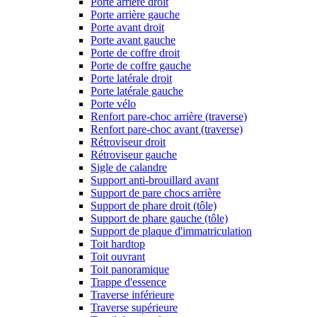
Porte arrière droit
Porte arrière gauche
Porte avant droit
Porte avant gauche
Porte de coffre droit
Porte de coffre gauche
Porte latérale droit
Porte latérale gauche
Porte vélo
Renfort pare-choc arrière (traverse)
Renfort pare-choc avant (traverse)
Rétroviseur droit
Rétroviseur gauche
Sigle de calandre
Support anti-brouillard avant
Support de pare chocs arrière
Support de phare droit (tôle)
Support de phare gauche (tôle)
Support de plaque d'immatriculation
Toit hardtop
Toit ouvrant
Toit panoramique
Trappe d'essence
Traverse inférieure
Traverse supérieure