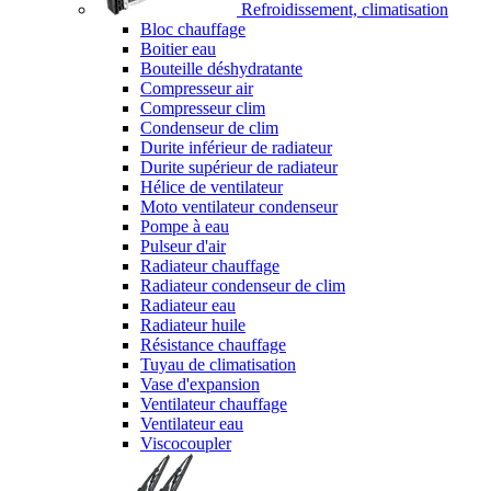
Refroidissement, climatisation
Bloc chauffage
Boitier eau
Bouteille déshydratante
Compresseur air
Compresseur clim
Condenseur de clim
Durite inférieur de radiateur
Durite supérieur de radiateur
Hélice de ventilateur
Moto ventilateur condenseur
Pompe à eau
Pulseur d'air
Radiateur chauffage
Radiateur condenseur de clim
Radiateur eau
Radiateur huile
Résistance chauffage
Tuyau de climatisation
Vase d'expansion
Ventilateur chauffage
Ventilateur eau
Viscocoupler