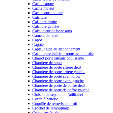
Cache capote
Cache moteur
Cache sous moteur
Calandre
Calandre droite
Calandre gauche
Calculateur de boite auto
Caméra de recul
Capot
Capote
Capteur aide au stationnement
Catadioptre intérieur porte avant droite
Chariot porte latérale coulissante
Charnière de capot
Charnière de porte arrière droit
Charnière de porte arrière gauche
Charnière de porte avant droit
Charnière de porte avant gauche
Charnière de porte de coffre droit
Charnière de porte de coffre gauche
Cloison de séparation (utilitaire)
Coffre à batterie
Coquille de rétroviseur droit
Crochet de remorquage
Crosse arrière droit