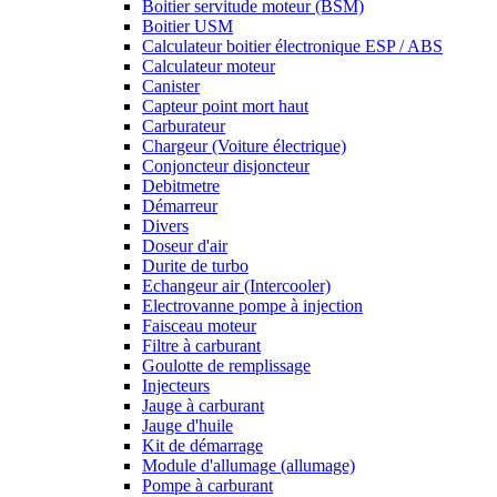
Boitier servitude moteur (BSM)
Boitier USM
Calculateur boitier électronique ESP / ABS
Calculateur moteur
Canister
Capteur point mort haut
Carburateur
Chargeur (Voiture électrique)
Conjoncteur disjoncteur
Debitmetre
Démarreur
Divers
Doseur d'air
Durite de turbo
Echangeur air (Intercooler)
Electrovanne pompe à injection
Faisceau moteur
Filtre à carburant
Goulotte de remplissage
Injecteurs
Jauge à carburant
Jauge d'huile
Kit de démarrage
Module d'allumage (allumage)
Pompe à carburant