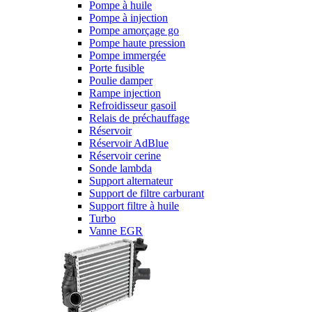
Pompe à huile
Pompe à injection
Pompe amorçage go
Pompe haute pression
Pompe immergée
Porte fusible
Poulie damper
Rampe injection
Refroidisseur gasoil
Relais de préchauffage
Réservoir
Réservoir AdBlue
Réservoir cerine
Sonde lambda
Support alternateur
Support de filtre carburant
Support filtre à huile
Turbo
Vanne EGR