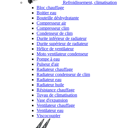
Refroidissement, climatisation
Bloc chauffage
Boitier eau
Bouteille déshydratante
Compresseur air
Compresseur clim
Condenseur de clim
Durite inférieur de radiateur
Durite supérieur de radiateur
Hélice de ventilateur
Moto ventilateur condenseur
Pompe à eau
Pulseur d'air
Radiateur chauffage
Radiateur condenseur de clim
Radiateur eau
Radiateur huile
Résistance chauffage
Tuyau de climatisation
Vase d'expansion
Ventilateur chauffage
Ventilateur eau
Viscocoupler