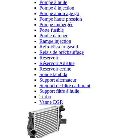
Pompe à huile
Pompe à injection
Pompe amorçage go
Pompe haute pression
Pompe immergée
Porte fusible
Poulie damper
Rampe injection
Refroidisseur gasoil
Relais de préchauffage
Réservoir
Réservoir AdBlue
Réservoir cerine
Sonde lambda
Support alternateur
Support de filtre carburant
Support filtre à huile
Turbo
Vanne EGR