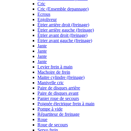
Cric
Cric (Ensemble depannage)
Ecrous
Enjoliveur
Étrier arrière droit (freinage)
Étrier arrière gauche (freinage)
Étrier avant droit (freinage)
Étrier avant gauche (freinage)
Jante
Jante
Jante
Jante
Levier frein à main
Machoire de frein
Maitre cylindre (freinage)
Manivelle cric
Paire de disques arrière
Paire de disques avant
Panier roue de secours
Poignée électrique frein à main
Pompe à vide
Répartiteur de freinage
Roue
Roue de secours
Servo frein