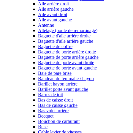
Aile arrière droit
Aile arrière gauche
Aile avant droit
Aile avant gauche
Antenne
Attelage (boule de remorquage)
Baguette d'aile arrière droite
Baguette d'aile arrière gauche
Baguette de coffre
Baguette de porte arrière droite
Baguette de porte arrière gauche
Baguette de porte avant droite
Baguette de porte avant gauche
Baie de pare brise
Bandeau de feu malle / hayon
Barillet hayon arrière
Barillet porte avant gauche
Barres de toit
Bas de caisse droit
Bas de caisse gauche
Bas volet arrière
Becquet
Bouchon de carburant
Buse
Cable levier de vitesses