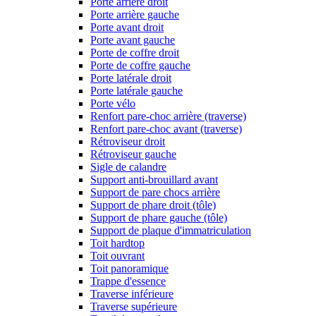
Porte arrière droit
Porte arrière gauche
Porte avant droit
Porte avant gauche
Porte de coffre droit
Porte de coffre gauche
Porte latérale droit
Porte latérale gauche
Porte vélo
Renfort pare-choc arrière (traverse)
Renfort pare-choc avant (traverse)
Rétroviseur droit
Rétroviseur gauche
Sigle de calandre
Support anti-brouillard avant
Support de pare chocs arrière
Support de phare droit (tôle)
Support de phare gauche (tôle)
Support de plaque d'immatriculation
Toit hardtop
Toit ouvrant
Toit panoramique
Trappe d'essence
Traverse inférieure
Traverse supérieure