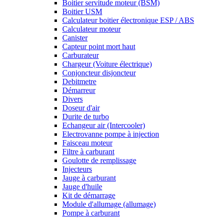
Boitier servitude moteur (BSM)
Boitier USM
Calculateur boitier électronique ESP / ABS
Calculateur moteur
Canister
Capteur point mort haut
Carburateur
Chargeur (Voiture électrique)
Conjoncteur disjoncteur
Debitmetre
Démarreur
Divers
Doseur d'air
Durite de turbo
Echangeur air (Intercooler)
Electrovanne pompe à injection
Faisceau moteur
Filtre à carburant
Goulotte de remplissage
Injecteurs
Jauge à carburant
Jauge d'huile
Kit de démarrage
Module d'allumage (allumage)
Pompe à carburant