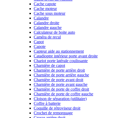
Cache capote
Cache moteur
Cache sous moteur
Calandre
Calandre droite
Calandre gauche
Calculateur de boite auto
Caméra de recul
Capot
Capote
Capteur aide au stationnement
Catadioptre intérieur porte avant droite
Chariot porte latérale coulissante
Charnière de capot
Charnière de porte arrière droit
Charnière de porte arrière gauche
Charnière de porte avant droit
Charnière de porte avant gauche
Charnière de porte de coffre droit
Charnière de porte de coffre gauche
Cloison de séparation (utilitaire)
Coffre à batterie
Coquille de rétroviseur droit
Crochet de remorquage
Crosse arrière droit