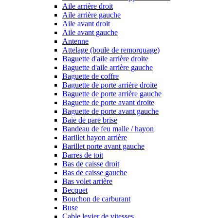
Aile arrière droit
Aile arrière gauche
Aile avant droit
Aile avant gauche
Antenne
Attelage (boule de remorquage)
Baguette d'aile arrière droite
Baguette d'aile arrière gauche
Baguette de coffre
Baguette de porte arrière droite
Baguette de porte arrière gauche
Baguette de porte avant droite
Baguette de porte avant gauche
Baie de pare brise
Bandeau de feu malle / hayon
Barillet hayon arrière
Barillet porte avant gauche
Barres de toit
Bas de caisse droit
Bas de caisse gauche
Bas volet arrière
Becquet
Bouchon de carburant
Buse
Cable levier de vitesses