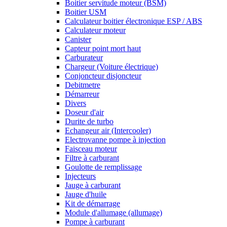
Boitier servitude moteur (BSM)
Boitier USM
Calculateur boitier électronique ESP / ABS
Calculateur moteur
Canister
Capteur point mort haut
Carburateur
Chargeur (Voiture électrique)
Conjoncteur disjoncteur
Debitmetre
Démarreur
Divers
Doseur d'air
Durite de turbo
Echangeur air (Intercooler)
Electrovanne pompe à injection
Faisceau moteur
Filtre à carburant
Goulotte de remplissage
Injecteurs
Jauge à carburant
Jauge d'huile
Kit de démarrage
Module d'allumage (allumage)
Pompe à carburant