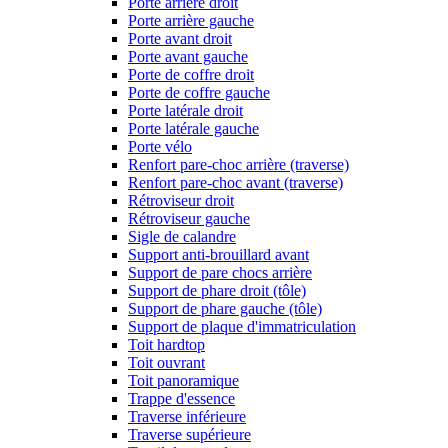
Porte arrière droit
Porte arrière gauche
Porte avant droit
Porte avant gauche
Porte de coffre droit
Porte de coffre gauche
Porte latérale droit
Porte latérale gauche
Porte vélo
Renfort pare-choc arrière (traverse)
Renfort pare-choc avant (traverse)
Rétroviseur droit
Rétroviseur gauche
Sigle de calandre
Support anti-brouillard avant
Support de pare chocs arrière
Support de phare droit (tôle)
Support de phare gauche (tôle)
Support de plaque d'immatriculation
Toit hardtop
Toit ouvrant
Toit panoramique
Trappe d'essence
Traverse inférieure
Traverse supérieure