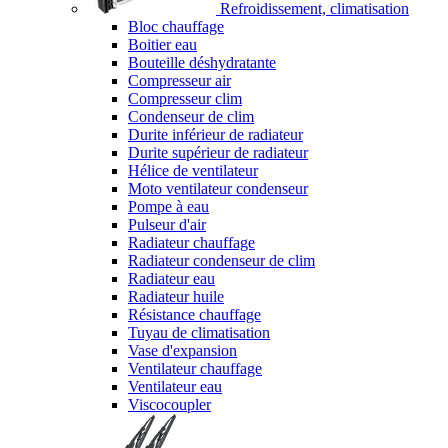
Refroidissement, climatisation
Bloc chauffage
Boitier eau
Bouteille déshydratante
Compresseur air
Compresseur clim
Condenseur de clim
Durite inférieur de radiateur
Durite supérieur de radiateur
Hélice de ventilateur
Moto ventilateur condenseur
Pompe à eau
Pulseur d'air
Radiateur chauffage
Radiateur condenseur de clim
Radiateur eau
Radiateur huile
Résistance chauffage
Tuyau de climatisation
Vase d'expansion
Ventilateur chauffage
Ventilateur eau
Viscocoupler