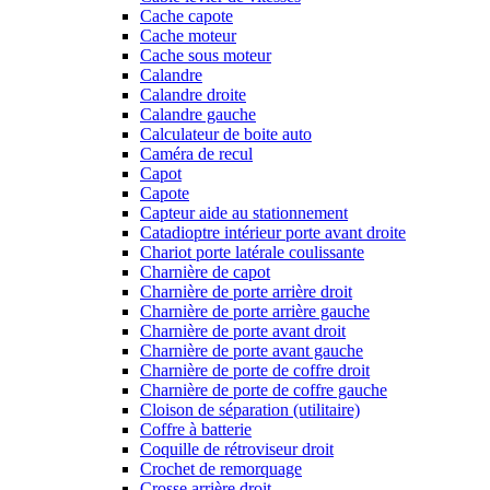
Cache capote
Cache moteur
Cache sous moteur
Calandre
Calandre droite
Calandre gauche
Calculateur de boite auto
Caméra de recul
Capot
Capote
Capteur aide au stationnement
Catadioptre intérieur porte avant droite
Chariot porte latérale coulissante
Charnière de capot
Charnière de porte arrière droit
Charnière de porte arrière gauche
Charnière de porte avant droit
Charnière de porte avant gauche
Charnière de porte de coffre droit
Charnière de porte de coffre gauche
Cloison de séparation (utilitaire)
Coffre à batterie
Coquille de rétroviseur droit
Crochet de remorquage
Crosse arrière droit