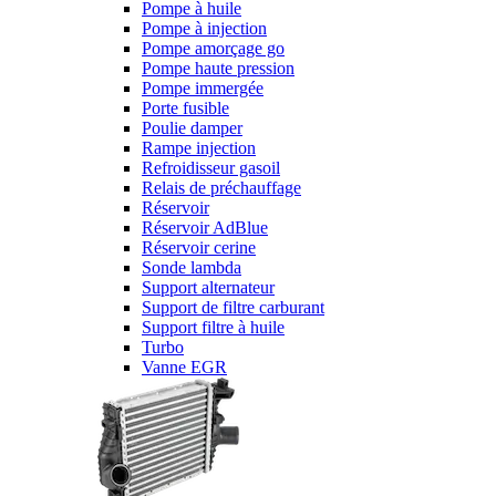
Pompe à huile
Pompe à injection
Pompe amorçage go
Pompe haute pression
Pompe immergée
Porte fusible
Poulie damper
Rampe injection
Refroidisseur gasoil
Relais de préchauffage
Réservoir
Réservoir AdBlue
Réservoir cerine
Sonde lambda
Support alternateur
Support de filtre carburant
Support filtre à huile
Turbo
Vanne EGR