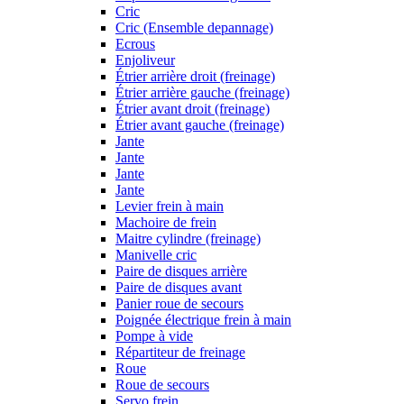
Cric
Cric (Ensemble depannage)
Ecrous
Enjoliveur
Étrier arrière droit (freinage)
Étrier arrière gauche (freinage)
Étrier avant droit (freinage)
Étrier avant gauche (freinage)
Jante
Jante
Jante
Jante
Levier frein à main
Machoire de frein
Maitre cylindre (freinage)
Manivelle cric
Paire de disques arrière
Paire de disques avant
Panier roue de secours
Poignée électrique frein à main
Pompe à vide
Répartiteur de freinage
Roue
Roue de secours
Servo frein