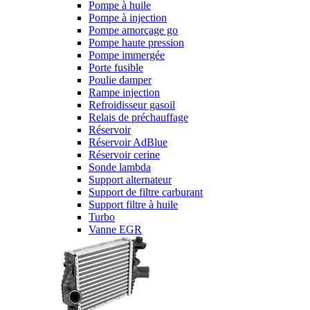
Pompe à huile
Pompe à injection
Pompe amorçage go
Pompe haute pression
Pompe immergée
Porte fusible
Poulie damper
Rampe injection
Refroidisseur gasoil
Relais de préchauffage
Réservoir
Réservoir AdBlue
Réservoir cerine
Sonde lambda
Support alternateur
Support de filtre carburant
Support filtre à huile
Turbo
Vanne EGR