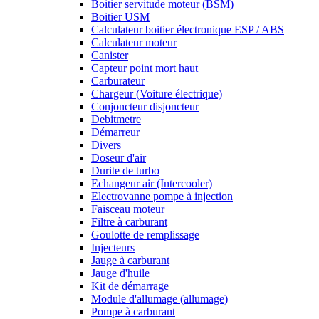
Boitier servitude moteur (BSM)
Boitier USM
Calculateur boitier électronique ESP / ABS
Calculateur moteur
Canister
Capteur point mort haut
Carburateur
Chargeur (Voiture électrique)
Conjoncteur disjoncteur
Debitmetre
Démarreur
Divers
Doseur d'air
Durite de turbo
Echangeur air (Intercooler)
Electrovanne pompe à injection
Faisceau moteur
Filtre à carburant
Goulotte de remplissage
Injecteurs
Jauge à carburant
Jauge d'huile
Kit de démarrage
Module d'allumage (allumage)
Pompe à carburant