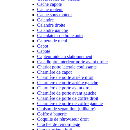
Cache capote
Cache moteur
Cache sous moteur
Calandre
Calandre droite
Calandre gauche
Calculateur de boite auto
Caméra de recul
Capot
Capote
Capteur aide au stationnement
Catadioptre intérieur porte avant droite
Chariot porte latérale coulissante
Charnière de capot
Charnière de porte arrière droit
Charnière de porte arrière gauche
Charnière de porte avant droit
Charnière de porte avant gauche
Charnière de porte de coffre droit
Charnière de porte de coffre gauche
Cloison de séparation (utilitaire)
Coffre à batterie
Coquille de rétroviseur droit
Crochet de remorquage
Crosse arrière droit