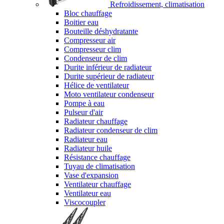
Refroidissement, climatisation
Bloc chauffage
Boitier eau
Bouteille déshydratante
Compresseur air
Compresseur clim
Condenseur de clim
Durite inférieur de radiateur
Durite supérieur de radiateur
Hélice de ventilateur
Moto ventilateur condenseur
Pompe à eau
Pulseur d'air
Radiateur chauffage
Radiateur condenseur de clim
Radiateur eau
Radiateur huile
Résistance chauffage
Tuyau de climatisation
Vase d'expansion
Ventilateur chauffage
Ventilateur eau
Viscocoupler