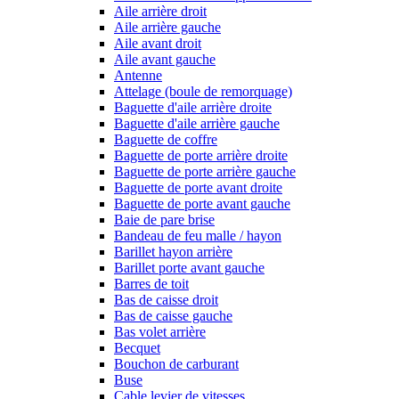
Aile arrière droit
Aile arrière gauche
Aile avant droit
Aile avant gauche
Antenne
Attelage (boule de remorquage)
Baguette d'aile arrière droite
Baguette d'aile arrière gauche
Baguette de coffre
Baguette de porte arrière droite
Baguette de porte arrière gauche
Baguette de porte avant droite
Baguette de porte avant gauche
Baie de pare brise
Bandeau de feu malle / hayon
Barillet hayon arrière
Barillet porte avant gauche
Barres de toit
Bas de caisse droit
Bas de caisse gauche
Bas volet arrière
Becquet
Bouchon de carburant
Buse
Cable levier de vitesses