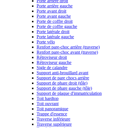
Porte arrière droit
Porte arrière gauche
Porte avant droit
Porte avant gauche
Porte de coffre droit
Porte de coffre gauche
Porte latérale droit
Porte latérale gauche
Porte vélo
Renfort pare-choc arrière (traverse)
Renfort pare-choc avant (traverse)
Rétroviseur droit
Rétroviseur gauche
Sigle de calandre
Support anti-brouillard avant
Support de pare chocs arrière
Support de phare droit (tôle)
Support de phare gauche (tôle)
Support de plaque d'immatriculation
Toit hardtop
Toit ouvrant
Toit panoramique
Trappe d'essence
Traverse inférieure
Traverse supérieure