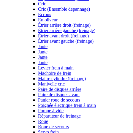
Cric
Cric (Ensemble depannage)
Ecrous
Enjoliveur
Étrier arrière droit (freinage)
Étrier arrière gauche (freinage)
Étrier avant droit (freinage)
Étrier avant gauche (freinage)
Jante
Jante
Jante
Jante
Levier frein à main
Machoire de frein
Maitre cylindre (freinage)
Manivelle cric
Paire de disques arrière
Paire de disques avant
Panier roue de secours
Poignée électrique frein à main
Pompe à vide
Répartiteur de freinage
Roue
Roue de secours
Servo frein