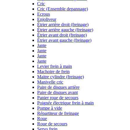
Cric
Cric (Ensemble depannage)
Ecrous
Enjoliveur
Étrier arrière droit (freinage)
Étrier arrière gauche (freinage)
Étrier avant droit (freinage)
Étrier avant gauche (freinage)
Jante
Jante
Jante
Jante
Levier frein à main
Machoire de frein
Maitre cylindre (freinage)
Manivelle cric
Paire de disques arrière
Paire de disques avant
Panier roue de secours
Poignée électrique frein à main
Pompe à vide
Répartiteur de freinage
Roue
Roue de secours
Servo frein