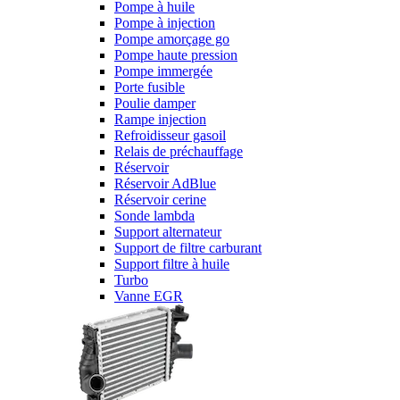
Pompe à huile
Pompe à injection
Pompe amorçage go
Pompe haute pression
Pompe immergée
Porte fusible
Poulie damper
Rampe injection
Refroidisseur gasoil
Relais de préchauffage
Réservoir
Réservoir AdBlue
Réservoir cerine
Sonde lambda
Support alternateur
Support de filtre carburant
Support filtre à huile
Turbo
Vanne EGR