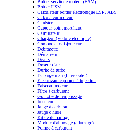
Boitier servitude moteur (BSM)
Boitier USM
Calculateur boitier électronique ESP / ABS
Calculateur moteur
Canister
Capteur point mort haut
Carburateur
Chargeur (Voiture électrique)
Conjoncteur disjoncteur
Debitmetre
Démarreur
Divers
Doseur d'air
Durite de turbo
Echangeur air (Intercooler)
Electrovanne pompe à injection
Faisceau moteur
Filtre à carburant
Goulotte de remplissage
Injecteurs
Jauge à carburant
Jauge d'huile
Kit de démarrage
Module d'allumage (allumage)
Pompe à carburant