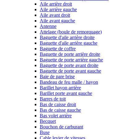
Aile arrière droit
Aile arrière gauche
Aile avant droit
Aile avant gauche
Antenne
Attelage (boule de remorquage)
Baguette d'aile arrière droite
Baguette d'aile arrière gauche
Baguette de coffre
Baguette de porte arrière droite
Baguette de porte arrière gauche
Baguette de porte avant droite
Baguette de porte avant gauche
Baie de pare brise
Bandeau de feu malle / hayon
Barillet hayon arrière
Barillet porte avant gauche
Barres de toit
Bas de caisse droit
Bas de caisse gauche
Bas volet arrière
Becquet
Bouchon de carburant
Buse
Cable levier de vitesses