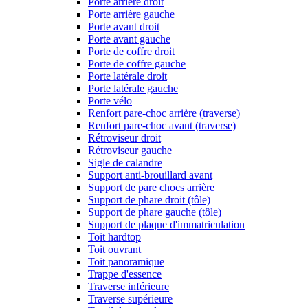
Porte arrière droit
Porte arrière gauche
Porte avant droit
Porte avant gauche
Porte de coffre droit
Porte de coffre gauche
Porte latérale droit
Porte latérale gauche
Porte vélo
Renfort pare-choc arrière (traverse)
Renfort pare-choc avant (traverse)
Rétroviseur droit
Rétroviseur gauche
Sigle de calandre
Support anti-brouillard avant
Support de pare chocs arrière
Support de phare droit (tôle)
Support de phare gauche (tôle)
Support de plaque d'immatriculation
Toit hardtop
Toit ouvrant
Toit panoramique
Trappe d'essence
Traverse inférieure
Traverse supérieure