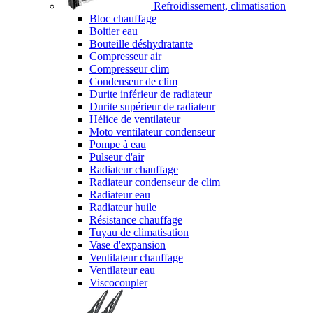
Refroidissement, climatisation
Bloc chauffage
Boitier eau
Bouteille déshydratante
Compresseur air
Compresseur clim
Condenseur de clim
Durite inférieur de radiateur
Durite supérieur de radiateur
Hélice de ventilateur
Moto ventilateur condenseur
Pompe à eau
Pulseur d'air
Radiateur chauffage
Radiateur condenseur de clim
Radiateur eau
Radiateur huile
Résistance chauffage
Tuyau de climatisation
Vase d'expansion
Ventilateur chauffage
Ventilateur eau
Viscocoupler