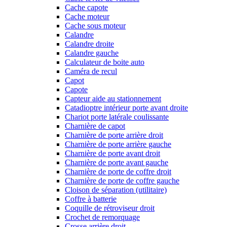
Cache capote
Cache moteur
Cache sous moteur
Calandre
Calandre droite
Calandre gauche
Calculateur de boite auto
Caméra de recul
Capot
Capote
Capteur aide au stationnement
Catadioptre intérieur porte avant droite
Chariot porte latérale coulissante
Charnière de capot
Charnière de porte arrière droit
Charnière de porte arrière gauche
Charnière de porte avant droit
Charnière de porte avant gauche
Charnière de porte de coffre droit
Charnière de porte de coffre gauche
Cloison de séparation (utilitaire)
Coffre à batterie
Coquille de rétroviseur droit
Crochet de remorquage
Crosse arrière droit