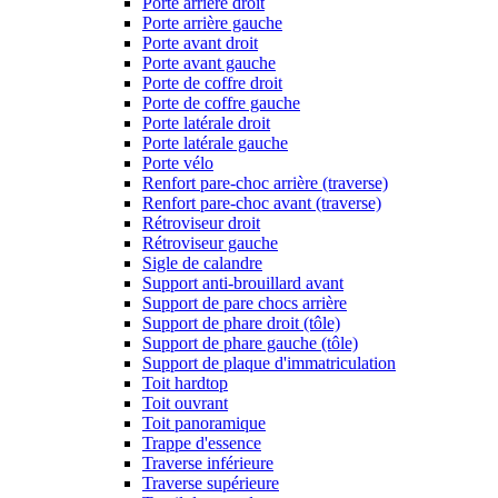
Porte arrière droit
Porte arrière gauche
Porte avant droit
Porte avant gauche
Porte de coffre droit
Porte de coffre gauche
Porte latérale droit
Porte latérale gauche
Porte vélo
Renfort pare-choc arrière (traverse)
Renfort pare-choc avant (traverse)
Rétroviseur droit
Rétroviseur gauche
Sigle de calandre
Support anti-brouillard avant
Support de pare chocs arrière
Support de phare droit (tôle)
Support de phare gauche (tôle)
Support de plaque d'immatriculation
Toit hardtop
Toit ouvrant
Toit panoramique
Trappe d'essence
Traverse inférieure
Traverse supérieure