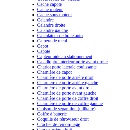
Cache capote
Cache moteur
Cache sous moteur
Calandre
Calandre droite
Calandre gauche
Calculateur de boite auto
Caméra de recul
Capot
Capote
Capteur aide au stationnement
Catadioptre intérieur porte avant droite
Chariot porte latérale coulissante
Charnière de capot
Charnière de porte arrière droit
Charnière de porte arrière gauche
Charnière de porte avant droit
Charnière de porte avant gauche
Charnière de porte de coffre droit
Charnière de porte de coffre gauche
Cloison de séparation (utilitaire)
Coffre à batterie
Coquille de rétroviseur droit
Crochet de remorquage
Crosse arrière droit