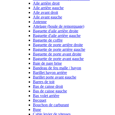
Aile arrière droit
Aile arrière gauche
Aile avant droit
Aile avant gauche
Antenne
Attelage (boule de remorquage)
Baguette d'aile arrière droite
Baguette d'aile arrière gauche
Baguette de coffre
Baguette de porte arrière droite
Baguette de porte arrière gauche
Baguette de porte avant droite
Baguette de porte avant gauche
Baie de pare brise
Bandeau de feu malle / hayon
Barillet hayon arrière
Barillet porte avant gauche
Barres de toit
Bas de caisse droit
Bas de caisse gauche
Bas volet arrière
Becquet
Bouchon de carburant
Buse
Cable levier de vitesses