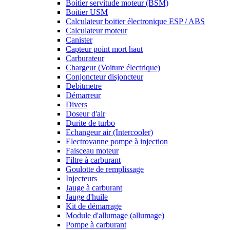
Boitier servitude moteur (BSM)
Boitier USM
Calculateur boitier électronique ESP / ABS
Calculateur moteur
Canister
Capteur point mort haut
Carburateur
Chargeur (Voiture électrique)
Conjoncteur disjoncteur
Debitmetre
Démarreur
Divers
Doseur d'air
Durite de turbo
Echangeur air (Intercooler)
Electrovanne pompe à injection
Faisceau moteur
Filtre à carburant
Goulotte de remplissage
Injecteurs
Jauge à carburant
Jauge d'huile
Kit de démarrage
Module d'allumage (allumage)
Pompe à carburant