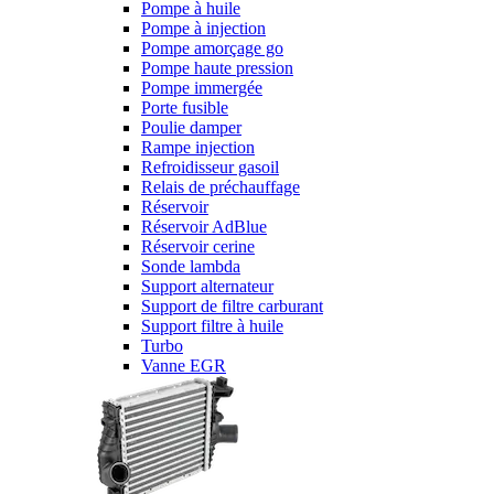
Pompe à huile
Pompe à injection
Pompe amorçage go
Pompe haute pression
Pompe immergée
Porte fusible
Poulie damper
Rampe injection
Refroidisseur gasoil
Relais de préchauffage
Réservoir
Réservoir AdBlue
Réservoir cerine
Sonde lambda
Support alternateur
Support de filtre carburant
Support filtre à huile
Turbo
Vanne EGR