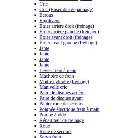
Cric
Cric (Ensemble depannage)
Ecrous
Enjoliveur
Étrier arrière droit (freinage)
Étrier arrière gauche (freinage)
Étrier avant droit (freinage)
Étrier avant gauche (freinage)
Jante
Jante
Jante
Jante
Levier frein à main
Machoire de frein
Maitre cylindre (freinage)
Manivelle cric
Paire de disques arrière
Paire de disques avant
Panier roue de secours
Poignée électrique frein à main
Pompe à vide
Répartiteur de freinage
Roue
Roue de secours
Servo frein