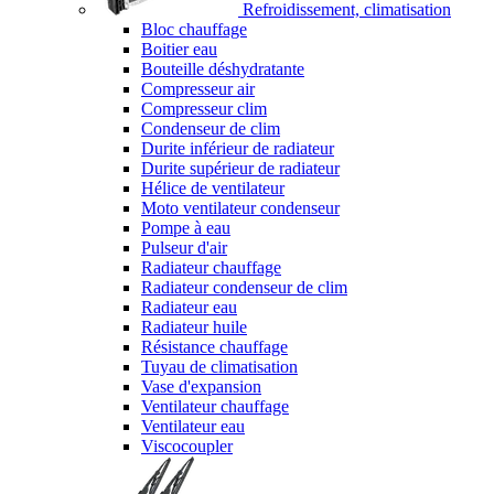
Refroidissement, climatisation
Bloc chauffage
Boitier eau
Bouteille déshydratante
Compresseur air
Compresseur clim
Condenseur de clim
Durite inférieur de radiateur
Durite supérieur de radiateur
Hélice de ventilateur
Moto ventilateur condenseur
Pompe à eau
Pulseur d'air
Radiateur chauffage
Radiateur condenseur de clim
Radiateur eau
Radiateur huile
Résistance chauffage
Tuyau de climatisation
Vase d'expansion
Ventilateur chauffage
Ventilateur eau
Viscocoupler