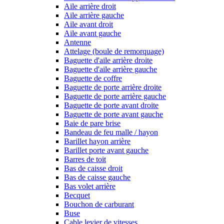
Aile arrière droit
Aile arrière gauche
Aile avant droit
Aile avant gauche
Antenne
Attelage (boule de remorquage)
Baguette d'aile arrière droite
Baguette d'aile arrière gauche
Baguette de coffre
Baguette de porte arrière droite
Baguette de porte arrière gauche
Baguette de porte avant droite
Baguette de porte avant gauche
Baie de pare brise
Bandeau de feu malle / hayon
Barillet hayon arrière
Barillet porte avant gauche
Barres de toit
Bas de caisse droit
Bas de caisse gauche
Bas volet arrière
Becquet
Bouchon de carburant
Buse
Cable levier de vitesses