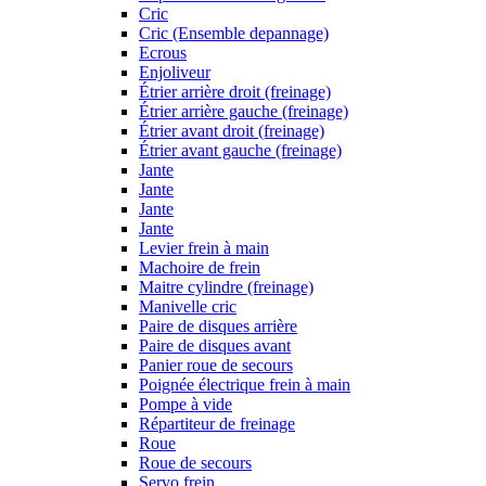
Cric
Cric (Ensemble depannage)
Ecrous
Enjoliveur
Étrier arrière droit (freinage)
Étrier arrière gauche (freinage)
Étrier avant droit (freinage)
Étrier avant gauche (freinage)
Jante
Jante
Jante
Jante
Levier frein à main
Machoire de frein
Maitre cylindre (freinage)
Manivelle cric
Paire de disques arrière
Paire de disques avant
Panier roue de secours
Poignée électrique frein à main
Pompe à vide
Répartiteur de freinage
Roue
Roue de secours
Servo frein