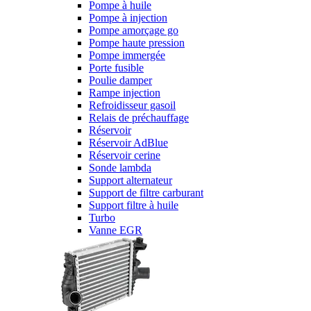
Pompe à huile
Pompe à injection
Pompe amorçage go
Pompe haute pression
Pompe immergée
Porte fusible
Poulie damper
Rampe injection
Refroidisseur gasoil
Relais de préchauffage
Réservoir
Réservoir AdBlue
Réservoir cerine
Sonde lambda
Support alternateur
Support de filtre carburant
Support filtre à huile
Turbo
Vanne EGR