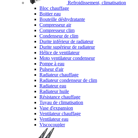
Refroidissement, climatisation
Bloc chauffage
Boitier eau
Bouteille déshydratante
Compresseur air
Compresseur clim
Condenseur de clim
Durite inférieur de radiateur
Durite supérieur de radiateur
Hélice de ventilateur
Moto ventilateur condenseur
Pompe à eau
Pulseur d'air
Radiateur chauffage
Radiateur condenseur de clim
Radiateur eau
Radiateur huile
Résistance chauffage
Tuyau de climatisation
Vase d'expansion
Ventilateur chauffage
Ventilateur eau
Viscocoupler