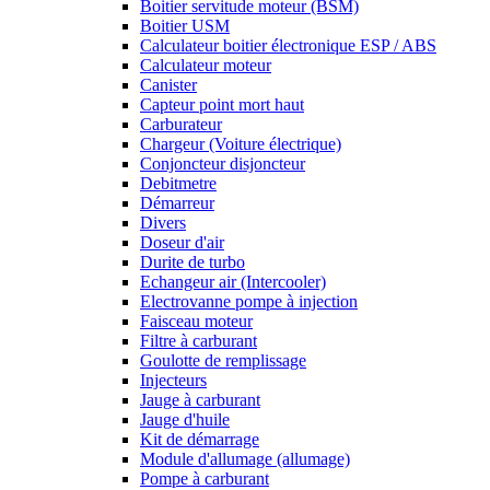
Boitier servitude moteur (BSM)
Boitier USM
Calculateur boitier électronique ESP / ABS
Calculateur moteur
Canister
Capteur point mort haut
Carburateur
Chargeur (Voiture électrique)
Conjoncteur disjoncteur
Debitmetre
Démarreur
Divers
Doseur d'air
Durite de turbo
Echangeur air (Intercooler)
Electrovanne pompe à injection
Faisceau moteur
Filtre à carburant
Goulotte de remplissage
Injecteurs
Jauge à carburant
Jauge d'huile
Kit de démarrage
Module d'allumage (allumage)
Pompe à carburant