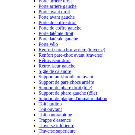
Porte arrière droit
Porte arrière gauche
Porte avant droit
Porte avant gauche
Porte de coffre droit
Porte de coffre gauche
Porte latérale droit
Porte latérale gauche
Porte vélo
Renfort pare-choc arrière (traverse)
Renfort pare-choc avant (traverse)
Rétroviseur droit
Rétroviseur gauche
Sigle de calandre
Support anti-brouillard avant
Support de pare chocs arrière
Support de phare droit (tôle)
Support de phare gauche (tôle)
Support de plaque d'immatriculation
Toit hardtop
Toit ouvrant
Toit panoramique
Trappe d'essence
Traverse inférieure
Traverse supérieure