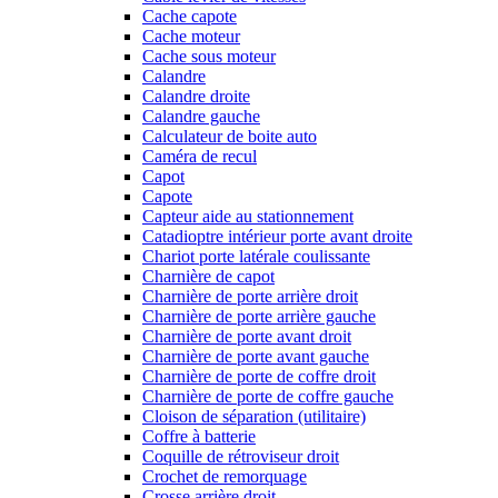
Cache capote
Cache moteur
Cache sous moteur
Calandre
Calandre droite
Calandre gauche
Calculateur de boite auto
Caméra de recul
Capot
Capote
Capteur aide au stationnement
Catadioptre intérieur porte avant droite
Chariot porte latérale coulissante
Charnière de capot
Charnière de porte arrière droit
Charnière de porte arrière gauche
Charnière de porte avant droit
Charnière de porte avant gauche
Charnière de porte de coffre droit
Charnière de porte de coffre gauche
Cloison de séparation (utilitaire)
Coffre à batterie
Coquille de rétroviseur droit
Crochet de remorquage
Crosse arrière droit