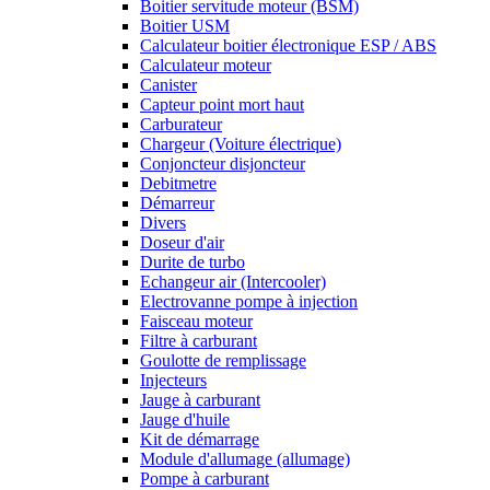
Boitier servitude moteur (BSM)
Boitier USM
Calculateur boitier électronique ESP / ABS
Calculateur moteur
Canister
Capteur point mort haut
Carburateur
Chargeur (Voiture électrique)
Conjoncteur disjoncteur
Debitmetre
Démarreur
Divers
Doseur d'air
Durite de turbo
Echangeur air (Intercooler)
Electrovanne pompe à injection
Faisceau moteur
Filtre à carburant
Goulotte de remplissage
Injecteurs
Jauge à carburant
Jauge d'huile
Kit de démarrage
Module d'allumage (allumage)
Pompe à carburant