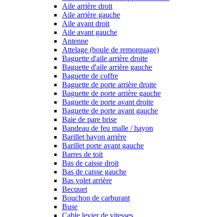
Aile arrière droit
Aile arrière gauche
Aile avant droit
Aile avant gauche
Antenne
Attelage (boule de remorquage)
Baguette d'aile arrière droite
Baguette d'aile arrière gauche
Baguette de coffre
Baguette de porte arrière droite
Baguette de porte arrière gauche
Baguette de porte avant droite
Baguette de porte avant gauche
Baie de pare brise
Bandeau de feu malle / hayon
Barillet hayon arrière
Barillet porte avant gauche
Barres de toit
Bas de caisse droit
Bas de caisse gauche
Bas volet arrière
Becquet
Bouchon de carburant
Buse
Cable levier de vitesses