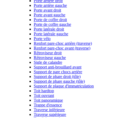
Porte arrière droit
Porte arrière gauche
Porte avant droit
Porte avant gauche
Porte de coffre droit
Porte de coffre gauche
Porte latérale droit
Porte latérale gauche
Porte vélo
Renfort pare-choc arrière (traverse)
Renfort pare-choc avant (traverse)
Rétroviseur droit
Rétroviseur gauche
Sigle de calandre
Support anti-brouillard avant
Support de pare chocs arrière
Support de phare droit (tôle)
Support de phare gauche (tôle)
Support de plaque d'immatriculation
Toit hardtop
Toit ouvrant
Toit panoramique
Trappe d'essence
Traverse inférieure
Traverse supérieure