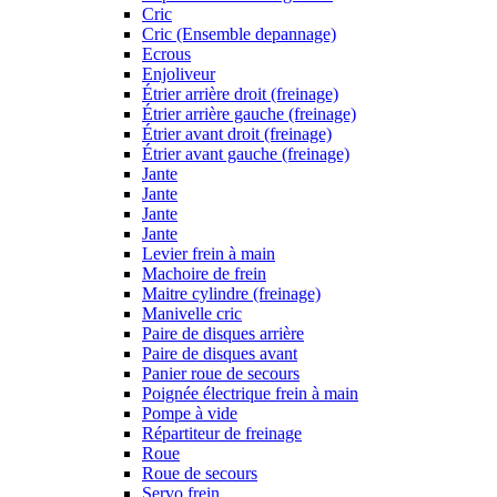
Cric
Cric (Ensemble depannage)
Ecrous
Enjoliveur
Étrier arrière droit (freinage)
Étrier arrière gauche (freinage)
Étrier avant droit (freinage)
Étrier avant gauche (freinage)
Jante
Jante
Jante
Jante
Levier frein à main
Machoire de frein
Maitre cylindre (freinage)
Manivelle cric
Paire de disques arrière
Paire de disques avant
Panier roue de secours
Poignée électrique frein à main
Pompe à vide
Répartiteur de freinage
Roue
Roue de secours
Servo frein