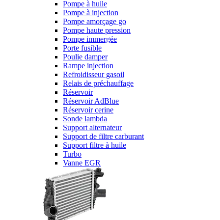
Pompe à huile
Pompe à injection
Pompe amorçage go
Pompe haute pression
Pompe immergée
Porte fusible
Poulie damper
Rampe injection
Refroidisseur gasoil
Relais de préchauffage
Réservoir
Réservoir AdBlue
Réservoir cerine
Sonde lambda
Support alternateur
Support de filtre carburant
Support filtre à huile
Turbo
Vanne EGR