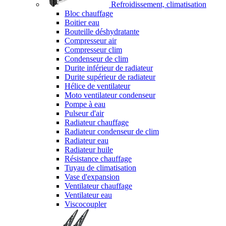
Refroidissement, climatisation
Bloc chauffage
Boitier eau
Bouteille déshydratante
Compresseur air
Compresseur clim
Condenseur de clim
Durite inférieur de radiateur
Durite supérieur de radiateur
Hélice de ventilateur
Moto ventilateur condenseur
Pompe à eau
Pulseur d'air
Radiateur chauffage
Radiateur condenseur de clim
Radiateur eau
Radiateur huile
Résistance chauffage
Tuyau de climatisation
Vase d'expansion
Ventilateur chauffage
Ventilateur eau
Viscocoupler