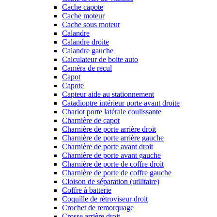
Cache capote
Cache moteur
Cache sous moteur
Calandre
Calandre droite
Calandre gauche
Calculateur de boite auto
Caméra de recul
Capot
Capote
Capteur aide au stationnement
Catadioptre intérieur porte avant droite
Chariot porte latérale coulissante
Charnière de capot
Charnière de porte arrière droit
Charnière de porte arrière gauche
Charnière de porte avant droit
Charnière de porte avant gauche
Charnière de porte de coffre droit
Charnière de porte de coffre gauche
Cloison de séparation (utilitaire)
Coffre à batterie
Coquille de rétroviseur droit
Crochet de remorquage
Crosse arrière droit