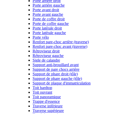
Porte arrière droit
Porte arrière gauche
Porte avant droit
Porte avant gauche
Porte de coffre droit
Porte de coffre gauche
Porte latérale droit
Porte latérale gauche
Porte vélo
Renfort pare-choc arrière (traverse)
Renfort pare-choc avant (traverse)
Rétroviseur droit
Rétroviseur gauche
Sigle de calandre
Support anti-brouillard avant
Support de pare chocs arrière
Support de phare droit (tôle)
Support de phare gauche (tôle)
Support de plaque d'immatriculation
Toit hardtop
Toit ouvrant
Toit panoramique
Trappe d'essence
Traverse inférieure
Traverse supérieure