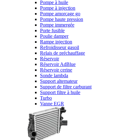
Pompe à huile
Pompe à injection
Pompe amorçage go
Pompe haute pression
Pompe immergée
Porte fusible
Poulie damper
Rampe injection
Refroidisseur gasoil
Relais de préchauffage
Réservoir
Réservoir AdBlue
Réservoir cerine
Sonde lambda
Support alternateur
Support de filtre carburant
Support filtre à huile
Turbo
Vanne EGR