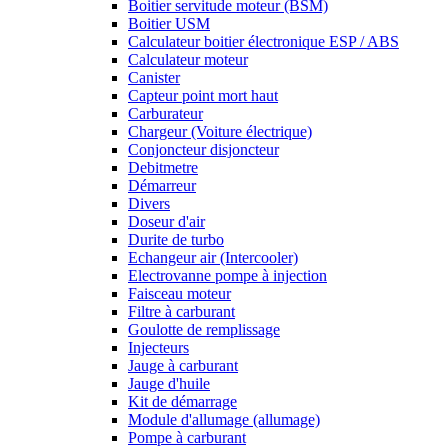
Boitier servitude moteur (BSM)
Boitier USM
Calculateur boitier électronique ESP / ABS
Calculateur moteur
Canister
Capteur point mort haut
Carburateur
Chargeur (Voiture électrique)
Conjoncteur disjoncteur
Debitmetre
Démarreur
Divers
Doseur d'air
Durite de turbo
Echangeur air (Intercooler)
Electrovanne pompe à injection
Faisceau moteur
Filtre à carburant
Goulotte de remplissage
Injecteurs
Jauge à carburant
Jauge d'huile
Kit de démarrage
Module d'allumage (allumage)
Pompe à carburant