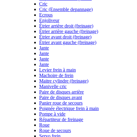
Cric
Cric (Ensemble depannage)
Ecrous
Enjoliveur
Étrier arrière droit (freinage)
Étrier arrière gauche (freinage)
Étrier avant droit (freinage)
Étrier avant gauche (freinage)
Jante
Jante
Jante
Jante
Levier frein à main
Machoire de frein
Maitre cylindre (freinage)
Manivelle cric
Paire de disques arrière
Paire de disques avant
Panier roue de secours
Poignée électrique frein à main
Pompe à vide
Répartiteur de freinage
Roue
Roue de secours
Servo frein