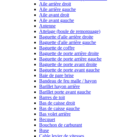
Aile arrière droit
Aile arrière gauche
Aile avant droit
Aile avant gauche
Antenne
Attelage (boule de remorquage)
Baguette d'aile arrière droite
Baguette d'aile arrière gauche
Baguette de coffre
Baguette de porte arrière droite
Baguette de porte arrière gauche
Baguette de porte avant droite
Baguette de porte avant gauche
Baie de pare brise
Bandeau de feu malle / hayon
Barillet hayon arrière
Barillet porte avant gauche
Barres de toit
Bas de caisse droit
Bas de caisse gauche
Bas volet arrière
Becquet
Bouchon de carburant
Buse
Cable levier de vitesses