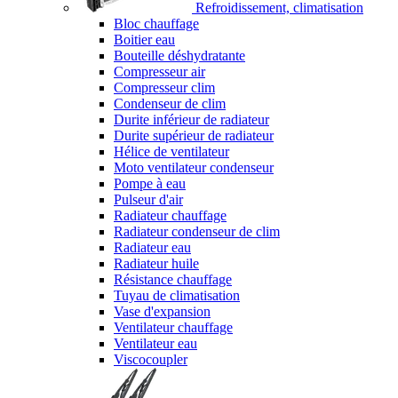
Refroidissement, climatisation
Bloc chauffage
Boitier eau
Bouteille déshydratante
Compresseur air
Compresseur clim
Condenseur de clim
Durite inférieur de radiateur
Durite supérieur de radiateur
Hélice de ventilateur
Moto ventilateur condenseur
Pompe à eau
Pulseur d'air
Radiateur chauffage
Radiateur condenseur de clim
Radiateur eau
Radiateur huile
Résistance chauffage
Tuyau de climatisation
Vase d'expansion
Ventilateur chauffage
Ventilateur eau
Viscocoupler