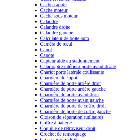
Cache capote
Cache moteur
Cache sous moteur
Calandre
Calandre droite
Calandre gauche
Calculateur de boite auto
Caméra de recul
Capot
Capote
Capteur aide au stationnement
Catadioptre intérieur porte avant droite
Chariot porte latérale coulissante
Charnière de capot
Charnière de porte arrière droit
Charnière de porte arrière gauche
Charnière de porte avant droit
Charnière de porte avant gauche
Charnière de porte de coffre droit
Charnière de porte de coffre gauche
Cloison de séparation (utilitaire)
Coffre à batterie
Coquille de rétroviseur droit
Crochet de remorquage
Crosse arrière droit