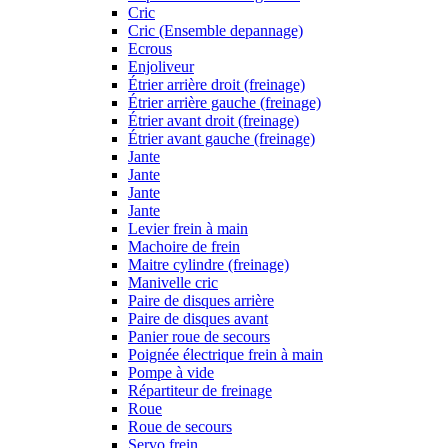
Cric
Cric (Ensemble depannage)
Ecrous
Enjoliveur
Étrier arrière droit (freinage)
Étrier arrière gauche (freinage)
Étrier avant droit (freinage)
Étrier avant gauche (freinage)
Jante
Jante
Jante
Jante
Levier frein à main
Machoire de frein
Maitre cylindre (freinage)
Manivelle cric
Paire de disques arrière
Paire de disques avant
Panier roue de secours
Poignée électrique frein à main
Pompe à vide
Répartiteur de freinage
Roue
Roue de secours
Servo frein