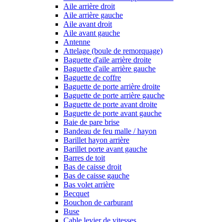
Aile arrière droit
Aile arrière gauche
Aile avant droit
Aile avant gauche
Antenne
Attelage (boule de remorquage)
Baguette d'aile arrière droite
Baguette d'aile arrière gauche
Baguette de coffre
Baguette de porte arrière droite
Baguette de porte arrière gauche
Baguette de porte avant droite
Baguette de porte avant gauche
Baie de pare brise
Bandeau de feu malle / hayon
Barillet hayon arrière
Barillet porte avant gauche
Barres de toit
Bas de caisse droit
Bas de caisse gauche
Bas volet arrière
Becquet
Bouchon de carburant
Buse
Cable levier de vitesses