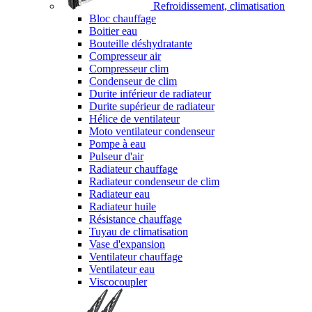
Refroidissement, climatisation
Bloc chauffage
Boitier eau
Bouteille déshydratante
Compresseur air
Compresseur clim
Condenseur de clim
Durite inférieur de radiateur
Durite supérieur de radiateur
Hélice de ventilateur
Moto ventilateur condenseur
Pompe à eau
Pulseur d'air
Radiateur chauffage
Radiateur condenseur de clim
Radiateur eau
Radiateur huile
Résistance chauffage
Tuyau de climatisation
Vase d'expansion
Ventilateur chauffage
Ventilateur eau
Viscocoupler