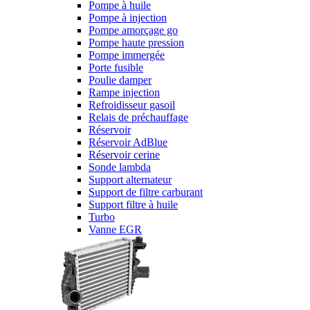
Pompe à huile
Pompe à injection
Pompe amorçage go
Pompe haute pression
Pompe immergée
Porte fusible
Poulie damper
Rampe injection
Refroidisseur gasoil
Relais de préchauffage
Réservoir
Réservoir AdBlue
Réservoir cerine
Sonde lambda
Support alternateur
Support de filtre carburant
Support filtre à huile
Turbo
Vanne EGR