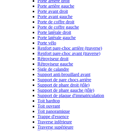
Porte arrière droit
Porte arrière gauche
Porte avant droit
Porte avant gauche
Porte de coffre droit
Porte de coffre gauche
Porte latérale droit
Porte latérale gauche
Porte vélo
Renfort pare-choc arrière (traverse)
Renfort pare-choc avant (traverse)
Rétroviseur droit
Rétroviseur gauche
Sigle de calandre
Support anti-brouillard avant
Support de pare chocs arrière
Support de phare droit (tôle)
Support de phare gauche (tôle)
Support de plaque d'immatriculation
Toit hardtop
Toit ouvrant
Toit panoramique
Trappe d'essence
Traverse inférieure
Traverse supérieure