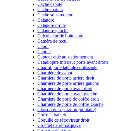
Cache capote
Cache moteur
Cache sous moteur
Calandre
Calandre droite
Calandre gauche
Calculateur de boite auto
Caméra de recul
Capot
Capote
Capteur aide au stationnement
Catadioptre intérieur porte avant droite
Chariot porte latérale coulissante
Charnière de capot
Charnière de porte arrière droit
Charnière de porte arrière gauche
Charnière de porte avant droit
Charnière de porte avant gauche
Charnière de porte de coffre droit
Charnière de porte de coffre gauche
Cloison de séparation (utilitaire)
Coffre à batterie
Coquille de rétroviseur droit
Crochet de remorquage
Crosse arrière droit