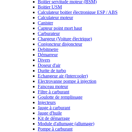
Boitier servitude moteur (BSM)
Boitier USM
Calculateur boitier électronique ESP / ABS
Calculateur moteur
Canister
Capteur point mort haut
Carburateur
Chargeur (Voiture électrique)
Conjoncteur disjoncteur
Debitmetre
Démarreur
Divers
Doseur d'air
Durite de turbo
Echangeur air (Intercooler)
Electrovanne pompe à injection
Faisceau moteur
Filtre à carburant
Goulotte de remplissage
Injecteurs
Jauge à carburant
Jauge d'huile
Kit de démarrage
Module d'allumage (allumage)
Pompe à carburant