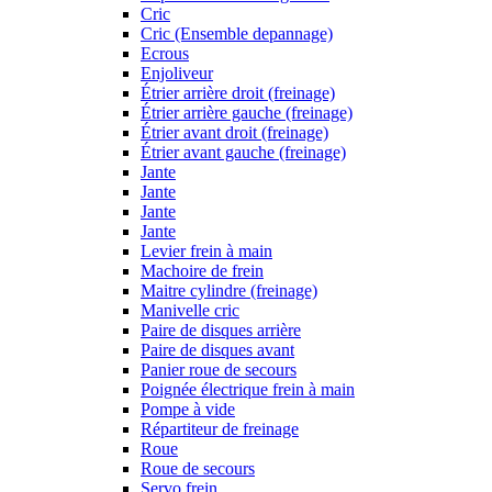
Cric
Cric (Ensemble depannage)
Ecrous
Enjoliveur
Étrier arrière droit (freinage)
Étrier arrière gauche (freinage)
Étrier avant droit (freinage)
Étrier avant gauche (freinage)
Jante
Jante
Jante
Jante
Levier frein à main
Machoire de frein
Maitre cylindre (freinage)
Manivelle cric
Paire de disques arrière
Paire de disques avant
Panier roue de secours
Poignée électrique frein à main
Pompe à vide
Répartiteur de freinage
Roue
Roue de secours
Servo frein