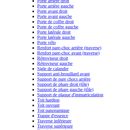
Porte arrière droit
Porte arrière gauche
Porte avant droit
Porte avant gauche
Porte de coffre droit
Porte de coffre gauche
Porte latérale droit
Porte latérale gauche
Porte vélo
Renfort pare-choc arrière (traverse)
Renfort pare-choc avant (traverse)
Rétroviseur droit
Rétroviseur gauche
Sigle de calandre
Support anti-brouillard avant
Support de pare chocs arrière
Support de phare droit (tôle)
Support de phare gauche (tôle)
Support de plaque d'immatriculation
Toit hardtop
Toit ouvrant
Toit panoramique
Trappe d'essence
Traverse inférieure
Traverse supérieure