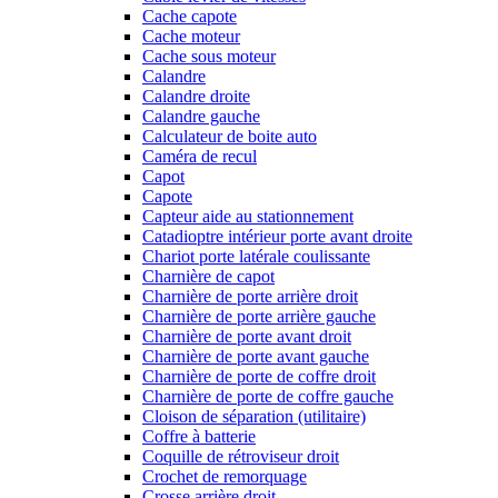
Cache capote
Cache moteur
Cache sous moteur
Calandre
Calandre droite
Calandre gauche
Calculateur de boite auto
Caméra de recul
Capot
Capote
Capteur aide au stationnement
Catadioptre intérieur porte avant droite
Chariot porte latérale coulissante
Charnière de capot
Charnière de porte arrière droit
Charnière de porte arrière gauche
Charnière de porte avant droit
Charnière de porte avant gauche
Charnière de porte de coffre droit
Charnière de porte de coffre gauche
Cloison de séparation (utilitaire)
Coffre à batterie
Coquille de rétroviseur droit
Crochet de remorquage
Crosse arrière droit