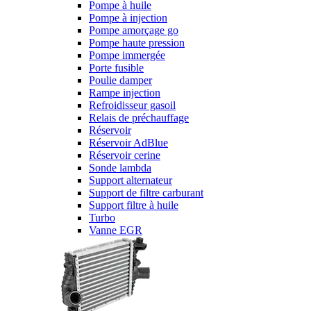
Pompe à huile
Pompe à injection
Pompe amorçage go
Pompe haute pression
Pompe immergée
Porte fusible
Poulie damper
Rampe injection
Refroidisseur gasoil
Relais de préchauffage
Réservoir
Réservoir AdBlue
Réservoir cerine
Sonde lambda
Support alternateur
Support de filtre carburant
Support filtre à huile
Turbo
Vanne EGR