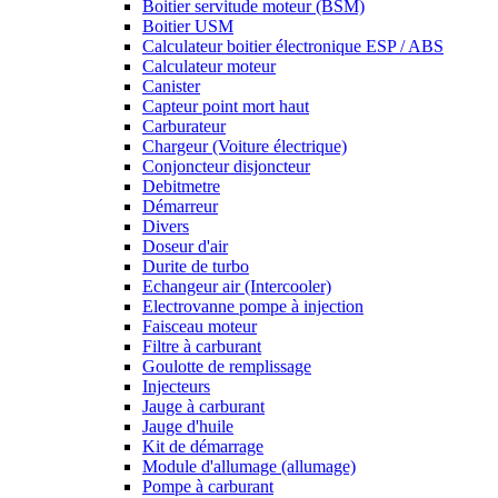
Boitier servitude moteur (BSM)
Boitier USM
Calculateur boitier électronique ESP / ABS
Calculateur moteur
Canister
Capteur point mort haut
Carburateur
Chargeur (Voiture électrique)
Conjoncteur disjoncteur
Debitmetre
Démarreur
Divers
Doseur d'air
Durite de turbo
Echangeur air (Intercooler)
Electrovanne pompe à injection
Faisceau moteur
Filtre à carburant
Goulotte de remplissage
Injecteurs
Jauge à carburant
Jauge d'huile
Kit de démarrage
Module d'allumage (allumage)
Pompe à carburant