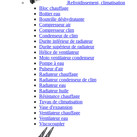
Refroidissement, climatisation
Bloc chauffage
Boitier eau
Bouteille déshydratante
Compresseur air
Compresseur clim
Condenseur de clim
Durite inférieur de radiateur
Durite supérieur de radiateur
Hélice de ventilateur
Moto ventilateur condenseur
Pompe à eau
Pulseur d'air
Radiateur chauffage
Radiateur condenseur de clim
Radiateur eau
Radiateur huile
Résistance chauffage
Tuyau de climatisation
Vase d'expansion
Ventilateur chauffage
Ventilateur eau
Viscocoupler