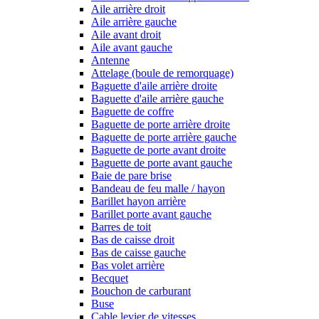
Aile arrière droit
Aile arrière gauche
Aile avant droit
Aile avant gauche
Antenne
Attelage (boule de remorquage)
Baguette d'aile arrière droite
Baguette d'aile arrière gauche
Baguette de coffre
Baguette de porte arrière droite
Baguette de porte arrière gauche
Baguette de porte avant droite
Baguette de porte avant gauche
Baie de pare brise
Bandeau de feu malle / hayon
Barillet hayon arrière
Barillet porte avant gauche
Barres de toit
Bas de caisse droit
Bas de caisse gauche
Bas volet arrière
Becquet
Bouchon de carburant
Buse
Cable levier de vitesses