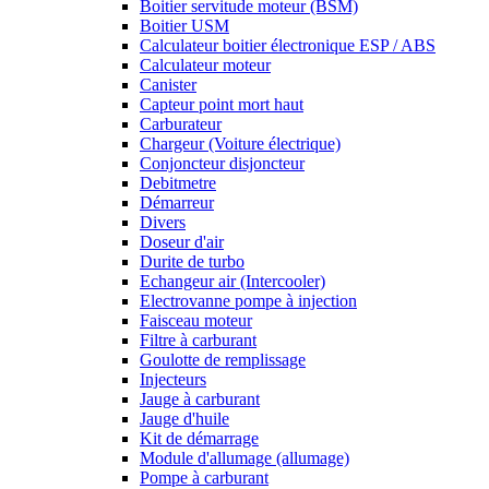
Boitier servitude moteur (BSM)
Boitier USM
Calculateur boitier électronique ESP / ABS
Calculateur moteur
Canister
Capteur point mort haut
Carburateur
Chargeur (Voiture électrique)
Conjoncteur disjoncteur
Debitmetre
Démarreur
Divers
Doseur d'air
Durite de turbo
Echangeur air (Intercooler)
Electrovanne pompe à injection
Faisceau moteur
Filtre à carburant
Goulotte de remplissage
Injecteurs
Jauge à carburant
Jauge d'huile
Kit de démarrage
Module d'allumage (allumage)
Pompe à carburant