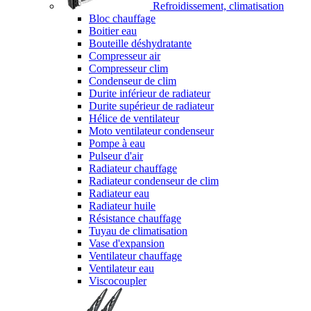
Refroidissement, climatisation
Bloc chauffage
Boitier eau
Bouteille déshydratante
Compresseur air
Compresseur clim
Condenseur de clim
Durite inférieur de radiateur
Durite supérieur de radiateur
Hélice de ventilateur
Moto ventilateur condenseur
Pompe à eau
Pulseur d'air
Radiateur chauffage
Radiateur condenseur de clim
Radiateur eau
Radiateur huile
Résistance chauffage
Tuyau de climatisation
Vase d'expansion
Ventilateur chauffage
Ventilateur eau
Viscocoupler