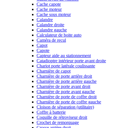
Cache capote
Cache moteur
Cache sous moteur
Calandre
Calandre droite
Calandre gauche
Calculateur de boite auto
Caméra de recul
Capot
Capote
Capteur aide au stationnement
Catadioptre intérieur porte avant droite
Chariot porte latérale coulissante
Charnière de capot
Charnière de porte arrière droit
Charnière de porte arrière gauche
Charnière de porte avant droit
Charnière de porte avant gauche
Charnière de porte de coffre droit
Charnière de porte de coffre gauche
Cloison de séparation (utilitaire)
Coffre à batterie
Coquille de rétroviseur droit
Crochet de remorquage
Crosse arrière droit