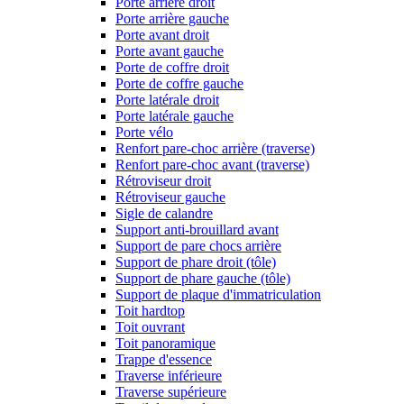
Porte arrière droit
Porte arrière gauche
Porte avant droit
Porte avant gauche
Porte de coffre droit
Porte de coffre gauche
Porte latérale droit
Porte latérale gauche
Porte vélo
Renfort pare-choc arrière (traverse)
Renfort pare-choc avant (traverse)
Rétroviseur droit
Rétroviseur gauche
Sigle de calandre
Support anti-brouillard avant
Support de pare chocs arrière
Support de phare droit (tôle)
Support de phare gauche (tôle)
Support de plaque d'immatriculation
Toit hardtop
Toit ouvrant
Toit panoramique
Trappe d'essence
Traverse inférieure
Traverse supérieure