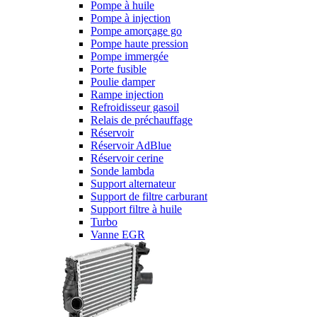
Pompe à huile
Pompe à injection
Pompe amorçage go
Pompe haute pression
Pompe immergée
Porte fusible
Poulie damper
Rampe injection
Refroidisseur gasoil
Relais de préchauffage
Réservoir
Réservoir AdBlue
Réservoir cerine
Sonde lambda
Support alternateur
Support de filtre carburant
Support filtre à huile
Turbo
Vanne EGR