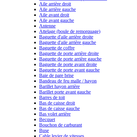
Aile arrière droit
Aile arrière gauche
Aile avant droit
Aile avant gauche
Antenne
Attelage (boule de remorquage)
Baguette d'aile arrière droite
Baguette d'aile arrière gauche
Baguette de coffre
Baguette de porte arrière droite
Baguette de porte arrière gauche
Baguette de porte avant droite
Baguette de porte avant gauche
Baie de pare brise
Bandeau de feu malle / hayon
Barillet hayon arrière
Barillet porte avant gauche
Barres de toit
Bas de caisse droit
Bas de caisse gauche
Bas volet arrière
Becquet
Bouchon de carburant
Buse
Cable levier de vitesses