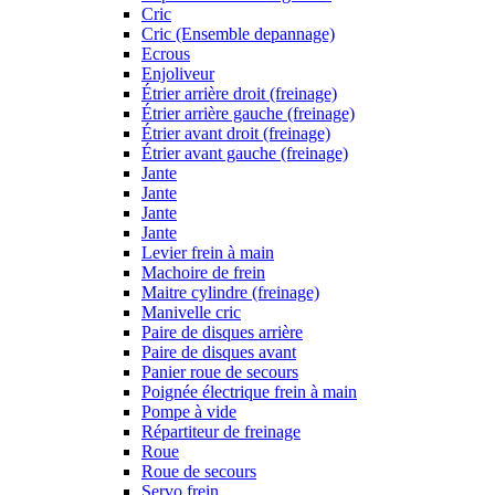
Cric
Cric (Ensemble depannage)
Ecrous
Enjoliveur
Étrier arrière droit (freinage)
Étrier arrière gauche (freinage)
Étrier avant droit (freinage)
Étrier avant gauche (freinage)
Jante
Jante
Jante
Jante
Levier frein à main
Machoire de frein
Maitre cylindre (freinage)
Manivelle cric
Paire de disques arrière
Paire de disques avant
Panier roue de secours
Poignée électrique frein à main
Pompe à vide
Répartiteur de freinage
Roue
Roue de secours
Servo frein