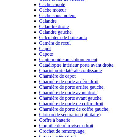
Cache capote
Cache moteur
Cache sous moteur
Calandre
Calandre droite
Calandre gauche
Calculateur de boite auto
Caméra de recul
Capot
Capote
Capteur aide au stationnement
Catadioptre intérieur porte avant droite
Chariot porte latérale coulissante
Charnière de capot
Charnière de porte arrière droit
Charnière de porte arrière gauche
Charnière de porte avant droit
Charnière de porte avant gauche
Charnière de porte de coffre droit
Charnière de porte de coffre gauche
Cloison de séparation (utilitaire)
Coffre à batterie
Coquille de rétroviseur droit
Crochet de remorquage
Crosse arrière droit