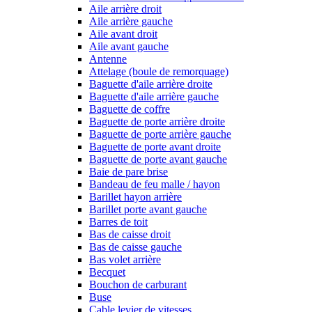
Aile arrière droit
Aile arrière gauche
Aile avant droit
Aile avant gauche
Antenne
Attelage (boule de remorquage)
Baguette d'aile arrière droite
Baguette d'aile arrière gauche
Baguette de coffre
Baguette de porte arrière droite
Baguette de porte arrière gauche
Baguette de porte avant droite
Baguette de porte avant gauche
Baie de pare brise
Bandeau de feu malle / hayon
Barillet hayon arrière
Barillet porte avant gauche
Barres de toit
Bas de caisse droit
Bas de caisse gauche
Bas volet arrière
Becquet
Bouchon de carburant
Buse
Cable levier de vitesses