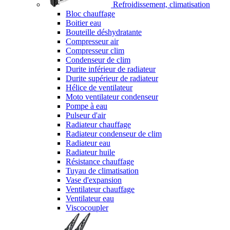
Refroidissement, climatisation
Bloc chauffage
Boitier eau
Bouteille déshydratante
Compresseur air
Compresseur clim
Condenseur de clim
Durite inférieur de radiateur
Durite supérieur de radiateur
Hélice de ventilateur
Moto ventilateur condenseur
Pompe à eau
Pulseur d'air
Radiateur chauffage
Radiateur condenseur de clim
Radiateur eau
Radiateur huile
Résistance chauffage
Tuyau de climatisation
Vase d'expansion
Ventilateur chauffage
Ventilateur eau
Viscocoupler