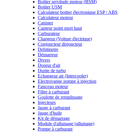
Boitier servitude moteur (BSM)
Boitier USM
Calculateur boitier électronique ESP / ABS
Calculateur moteur
Canister
Capteur point mort haut
Carburateur
Chargeur (Voiture électrique)
Conjoncteur disjoncteur
Debitmetre
Démarreur
Divers
Doseur d'air
Durite de turbo
Echangeur air (Intercooler)
Electrovanne pompe à injection
Faisceau moteur
Filtre à carburant
Goulotte de remplissage
Injecteurs
Jauge à carburant
Jauge d'huile
Kit de démarrage
Module d'allumage (allumage)
Pompe à carburant