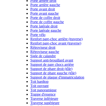
Porte arrière droit
Porte arrière gauche
Porte avant droit
Porte avant gauche
Porte de coffre droit
Porte de coffre gauche
Porte latérale droit
Porte latérale gauche
Porte vélo
Renfort pare-choc arrière (traverse)
Renfort pare-choc avant (traverse)
Rétroviseur droit
Rétroviseur gauche
Sigle de calandre
Support anti-brouillard avant
Support de pare chocs arrière
Support de phare droit (tôle)
Support de phare gauche (tôle)
Support de plaque d'immatriculation
Toit hardtop
Toit ouvrant
Toit panoramique
Trappe d'essence
Traverse inférieure
Traverse supérieure