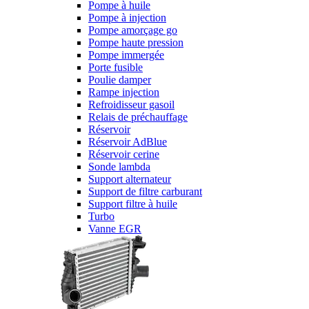
Pompe à huile
Pompe à injection
Pompe amorçage go
Pompe haute pression
Pompe immergée
Porte fusible
Poulie damper
Rampe injection
Refroidisseur gasoil
Relais de préchauffage
Réservoir
Réservoir AdBlue
Réservoir cerine
Sonde lambda
Support alternateur
Support de filtre carburant
Support filtre à huile
Turbo
Vanne EGR