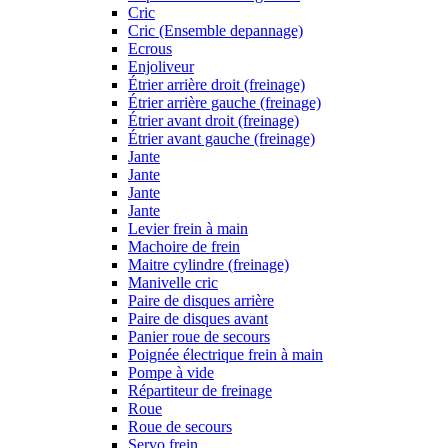
Cric
Cric (Ensemble depannage)
Ecrous
Enjoliveur
Étrier arrière droit (freinage)
Étrier arrière gauche (freinage)
Étrier avant droit (freinage)
Étrier avant gauche (freinage)
Jante
Jante
Jante
Jante
Levier frein à main
Machoire de frein
Maitre cylindre (freinage)
Manivelle cric
Paire de disques arrière
Paire de disques avant
Panier roue de secours
Poignée électrique frein à main
Pompe à vide
Répartiteur de freinage
Roue
Roue de secours
Servo frein