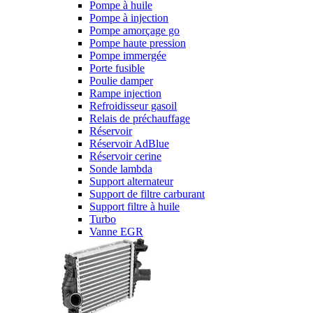
Pompe à huile
Pompe à injection
Pompe amorçage go
Pompe haute pression
Pompe immergée
Porte fusible
Poulie damper
Rampe injection
Refroidisseur gasoil
Relais de préchauffage
Réservoir
Réservoir AdBlue
Réservoir cerine
Sonde lambda
Support alternateur
Support de filtre carburant
Support filtre à huile
Turbo
Vanne EGR