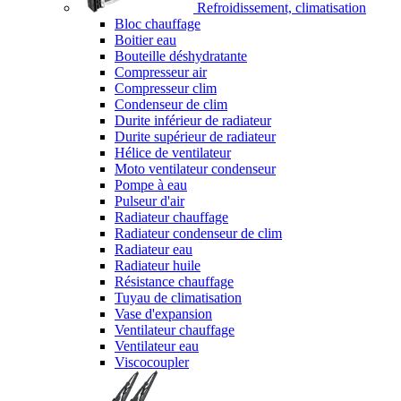
Refroidissement, climatisation
Bloc chauffage
Boitier eau
Bouteille déshydratante
Compresseur air
Compresseur clim
Condenseur de clim
Durite inférieur de radiateur
Durite supérieur de radiateur
Hélice de ventilateur
Moto ventilateur condenseur
Pompe à eau
Pulseur d'air
Radiateur chauffage
Radiateur condenseur de clim
Radiateur eau
Radiateur huile
Résistance chauffage
Tuyau de climatisation
Vase d'expansion
Ventilateur chauffage
Ventilateur eau
Viscocoupler