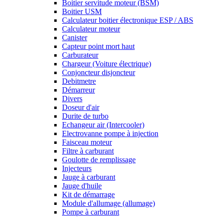
Boitier servitude moteur (BSM)
Boitier USM
Calculateur boitier électronique ESP / ABS
Calculateur moteur
Canister
Capteur point mort haut
Carburateur
Chargeur (Voiture électrique)
Conjoncteur disjoncteur
Debitmetre
Démarreur
Divers
Doseur d'air
Durite de turbo
Echangeur air (Intercooler)
Electrovanne pompe à injection
Faisceau moteur
Filtre à carburant
Goulotte de remplissage
Injecteurs
Jauge à carburant
Jauge d'huile
Kit de démarrage
Module d'allumage (allumage)
Pompe à carburant