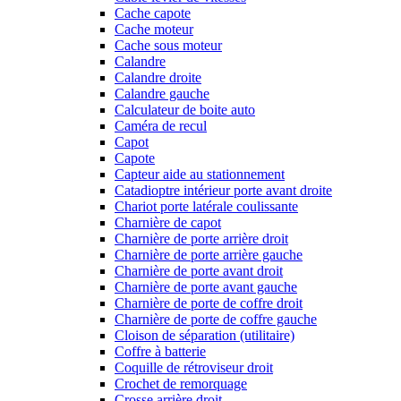
Cache capote
Cache moteur
Cache sous moteur
Calandre
Calandre droite
Calandre gauche
Calculateur de boite auto
Caméra de recul
Capot
Capote
Capteur aide au stationnement
Catadioptre intérieur porte avant droite
Chariot porte latérale coulissante
Charnière de capot
Charnière de porte arrière droit
Charnière de porte arrière gauche
Charnière de porte avant droit
Charnière de porte avant gauche
Charnière de porte de coffre droit
Charnière de porte de coffre gauche
Cloison de séparation (utilitaire)
Coffre à batterie
Coquille de rétroviseur droit
Crochet de remorquage
Crosse arrière droit