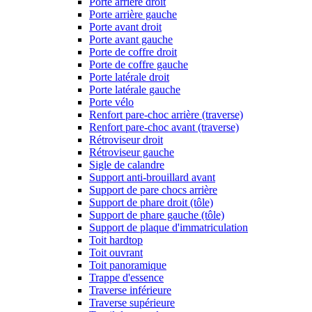
Porte arrière droit
Porte arrière gauche
Porte avant droit
Porte avant gauche
Porte de coffre droit
Porte de coffre gauche
Porte latérale droit
Porte latérale gauche
Porte vélo
Renfort pare-choc arrière (traverse)
Renfort pare-choc avant (traverse)
Rétroviseur droit
Rétroviseur gauche
Sigle de calandre
Support anti-brouillard avant
Support de pare chocs arrière
Support de phare droit (tôle)
Support de phare gauche (tôle)
Support de plaque d'immatriculation
Toit hardtop
Toit ouvrant
Toit panoramique
Trappe d'essence
Traverse inférieure
Traverse supérieure