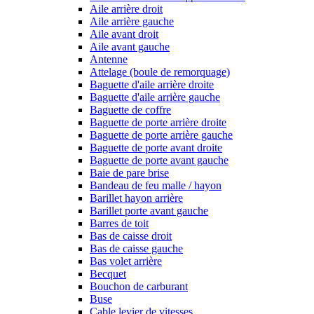
Aile arrière droit
Aile arrière gauche
Aile avant droit
Aile avant gauche
Antenne
Attelage (boule de remorquage)
Baguette d'aile arrière droite
Baguette d'aile arrière gauche
Baguette de coffre
Baguette de porte arrière droite
Baguette de porte arrière gauche
Baguette de porte avant droite
Baguette de porte avant gauche
Baie de pare brise
Bandeau de feu malle / hayon
Barillet hayon arrière
Barillet porte avant gauche
Barres de toit
Bas de caisse droit
Bas de caisse gauche
Bas volet arrière
Becquet
Bouchon de carburant
Buse
Cable levier de vitesses