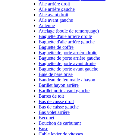
Aile arrière droit
Aile arrière gauche
Aile avant droit
Aile avant gauche
Antenne
Attelage (boule de remorquage)
Baguette d'aile arrière droite
Baguette d'aile arrière gauche
Baguette de coffre
Baguette de porte arrière droite
Baguette de porte arrière gauche
Baguette de porte avant droite
Baguette de porte avant gauche
Baie de pare brise
Bandeau de feu malle / hayon
Barillet hayon arrière
Barillet porte avant gauche
Barres de toit
Bas de caisse droit
Bas de caisse gauche
Bas volet arrière
Becquet
Bouchon de carburant
Buse
Cable levier de vitesses