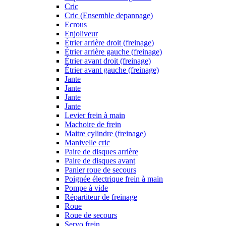
Cric
Cric (Ensemble depannage)
Ecrous
Enjoliveur
Étrier arrière droit (freinage)
Étrier arrière gauche (freinage)
Étrier avant droit (freinage)
Étrier avant gauche (freinage)
Jante
Jante
Jante
Jante
Levier frein à main
Machoire de frein
Maitre cylindre (freinage)
Manivelle cric
Paire de disques arrière
Paire de disques avant
Panier roue de secours
Poignée électrique frein à main
Pompe à vide
Répartiteur de freinage
Roue
Roue de secours
Servo frein