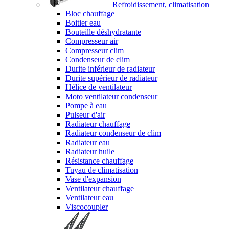
Refroidissement, climatisation
Bloc chauffage
Boitier eau
Bouteille déshydratante
Compresseur air
Compresseur clim
Condenseur de clim
Durite inférieur de radiateur
Durite supérieur de radiateur
Hélice de ventilateur
Moto ventilateur condenseur
Pompe à eau
Pulseur d'air
Radiateur chauffage
Radiateur condenseur de clim
Radiateur eau
Radiateur huile
Résistance chauffage
Tuyau de climatisation
Vase d'expansion
Ventilateur chauffage
Ventilateur eau
Viscocoupler