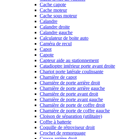
Cache capote
Cache moteur
Cache sous moteur
Calandre
Calandre droite
Calandre gauche
Calculateur de boite auto
Caméra de recul
Capot
Capote
Capteur aide au stationnement
Catadioptre intérieur porte avant droite
Chariot porte latérale coulissante
Charnière de capot
Charnière de porte arrière droit
Charnière de porte arrière gauche
Charnière de porte avant droit
Charnière de porte avant gauche
Charnière de porte de coffre droit
Charnière de porte de coffre gauche
Cloison de séparation (utilitaire)
Coffre à batterie
Coquille de rétroviseur droit
Crochet de remorquage
Crosse arrière droit