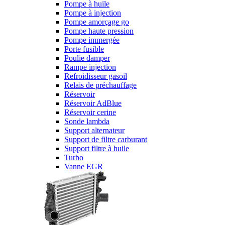
Pompe à huile
Pompe à injection
Pompe amorçage go
Pompe haute pression
Pompe immergée
Porte fusible
Poulie damper
Rampe injection
Refroidisseur gasoil
Relais de préchauffage
Réservoir
Réservoir AdBlue
Réservoir cerine
Sonde lambda
Support alternateur
Support de filtre carburant
Support filtre à huile
Turbo
Vanne EGR