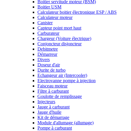
Boitier servitude moteur (BSM)
Boitier USM
Calculateur boitier électronique ESP / ABS
Calculateur moteur
Canister
Capteur point mort haut
Carburateur
Chargeur (Voiture électrique)
Conjoncteur disjoncteur
Debitmetre
Démarreur
Divers
Doseur d'air
Durite de turbo
Echangeur air (Intercooler)
Electrovanne pompe à injection
Faisceau moteur
Filtre à carburant
Goulotte de remplissage
Injecteurs
Jauge à carburant
Jauge d'huile
Kit de démarrage
Module d'allumage (allumage)
Pompe à carburant