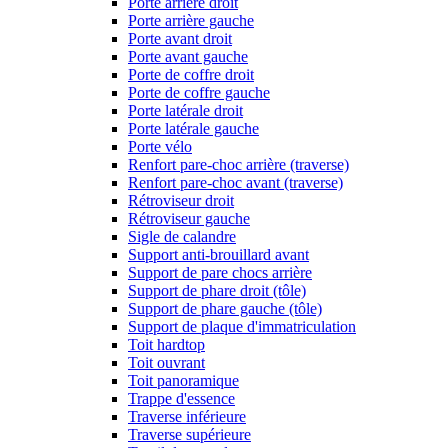
Porte arrière droit
Porte arrière gauche
Porte avant droit
Porte avant gauche
Porte de coffre droit
Porte de coffre gauche
Porte latérale droit
Porte latérale gauche
Porte vélo
Renfort pare-choc arrière (traverse)
Renfort pare-choc avant (traverse)
Rétroviseur droit
Rétroviseur gauche
Sigle de calandre
Support anti-brouillard avant
Support de pare chocs arrière
Support de phare droit (tôle)
Support de phare gauche (tôle)
Support de plaque d'immatriculation
Toit hardtop
Toit ouvrant
Toit panoramique
Trappe d'essence
Traverse inférieure
Traverse supérieure