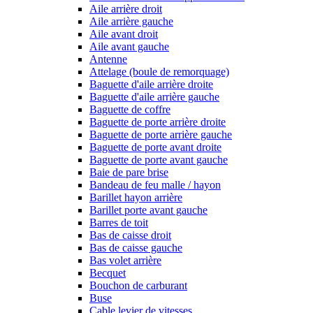
Aile arrière droit
Aile arrière gauche
Aile avant droit
Aile avant gauche
Antenne
Attelage (boule de remorquage)
Baguette d'aile arrière droite
Baguette d'aile arrière gauche
Baguette de coffre
Baguette de porte arrière droite
Baguette de porte arrière gauche
Baguette de porte avant droite
Baguette de porte avant gauche
Baie de pare brise
Bandeau de feu malle / hayon
Barillet hayon arrière
Barillet porte avant gauche
Barres de toit
Bas de caisse droit
Bas de caisse gauche
Bas volet arrière
Becquet
Bouchon de carburant
Buse
Cable levier de vitesses