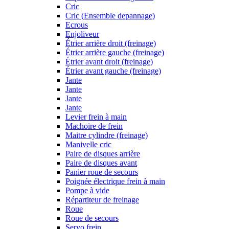
Cric
Cric (Ensemble depannage)
Ecrous
Enjoliveur
Étrier arrière droit (freinage)
Étrier arrière gauche (freinage)
Étrier avant droit (freinage)
Étrier avant gauche (freinage)
Jante
Jante
Jante
Jante
Levier frein à main
Machoire de frein
Maitre cylindre (freinage)
Manivelle cric
Paire de disques arrière
Paire de disques avant
Panier roue de secours
Poignée électrique frein à main
Pompe à vide
Répartiteur de freinage
Roue
Roue de secours
Servo frein