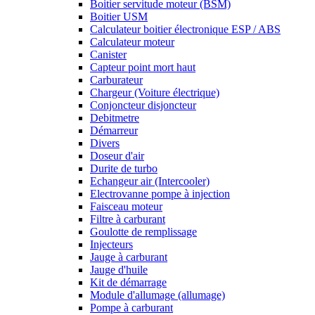
Boitier servitude moteur (BSM)
Boitier USM
Calculateur boitier électronique ESP / ABS
Calculateur moteur
Canister
Capteur point mort haut
Carburateur
Chargeur (Voiture électrique)
Conjoncteur disjoncteur
Debitmetre
Démarreur
Divers
Doseur d'air
Durite de turbo
Echangeur air (Intercooler)
Electrovanne pompe à injection
Faisceau moteur
Filtre à carburant
Goulotte de remplissage
Injecteurs
Jauge à carburant
Jauge d'huile
Kit de démarrage
Module d'allumage (allumage)
Pompe à carburant