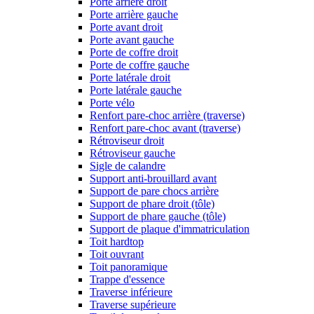
Porte arrière droit
Porte arrière gauche
Porte avant droit
Porte avant gauche
Porte de coffre droit
Porte de coffre gauche
Porte latérale droit
Porte latérale gauche
Porte vélo
Renfort pare-choc arrière (traverse)
Renfort pare-choc avant (traverse)
Rétroviseur droit
Rétroviseur gauche
Sigle de calandre
Support anti-brouillard avant
Support de pare chocs arrière
Support de phare droit (tôle)
Support de phare gauche (tôle)
Support de plaque d'immatriculation
Toit hardtop
Toit ouvrant
Toit panoramique
Trappe d'essence
Traverse inférieure
Traverse supérieure