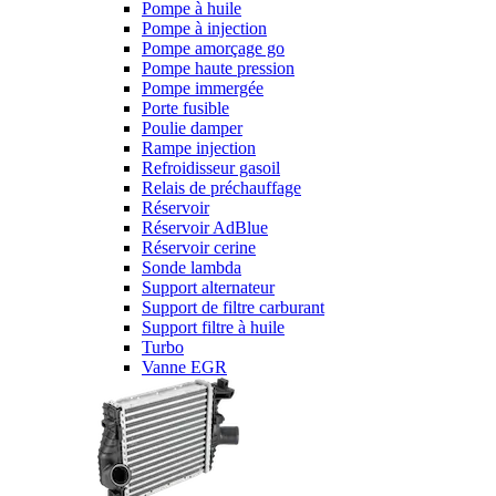
Pompe à huile
Pompe à injection
Pompe amorçage go
Pompe haute pression
Pompe immergée
Porte fusible
Poulie damper
Rampe injection
Refroidisseur gasoil
Relais de préchauffage
Réservoir
Réservoir AdBlue
Réservoir cerine
Sonde lambda
Support alternateur
Support de filtre carburant
Support filtre à huile
Turbo
Vanne EGR