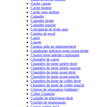
Cache capote
Cache moteur
Cache sous moteur
Calandre
Calandre droite
Calandre gauche
Calculateur de boite auto
Caméra de recul
Capot
Capote
Capteur aide au stationnement
Catadioptre intérieur porte avant droite
Chariot porte latérale coulissante
Charnière de capot
Charnière de porte arrière droit
Charnière de porte arrière gauche
Charnière de porte avant droit
Charnière de porte avant gauche
Charnière de porte de coffre droit
Charnière de porte de coffre gauche
Cloison de séparation (utilitaire)
Coffre à batterie
Coquille de rétroviseur droit
Crochet de remorquage
Crosse arrière droit