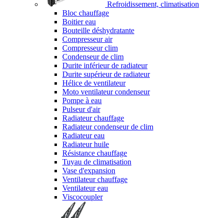
Refroidissement, climatisation
Bloc chauffage
Boitier eau
Bouteille déshydratante
Compresseur air
Compresseur clim
Condenseur de clim
Durite inférieur de radiateur
Durite supérieur de radiateur
Hélice de ventilateur
Moto ventilateur condenseur
Pompe à eau
Pulseur d'air
Radiateur chauffage
Radiateur condenseur de clim
Radiateur eau
Radiateur huile
Résistance chauffage
Tuyau de climatisation
Vase d'expansion
Ventilateur chauffage
Ventilateur eau
Viscocoupler