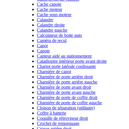
Cache capote
Cache moteur
Cache sous moteur
Calandre
Calandre droite
Calandre gauche
Calculateur de boite auto
Caméra de recul
Capot
Capote
Capteur aide au stationnement
Catadioptre intérieur porte avant droite
Chariot porte latérale coulissante
Charnière de capot
Charnière de porte arrière droit
Charnière de porte arrière gauche
Charnière de porte avant droit
Charnière de porte avant gauche
Charnière de porte de coffre droit
Charnière de porte de coffre gauche
Cloison de séparation (utilitaire)
Coffre à batterie
Coquille de rétroviseur droit
Crochet de remorquage
Crosse arrière droit