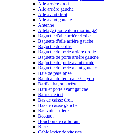
Aile arrière droit
Aile arrière gauche
Aile avant droit
Aile avant gauche
Antenne
Attelage (boule de remorquage)
Baguette d'aile arrière droite
Baguette d'aile arrière gauche
Baguette de coffre
Baguette de porte arrière droite
Baguette de porte arrière gauche
Baguette de porte avant droite
Baguette de porte avant gauche
Baie de pare brise
Bandeau de feu malle / hayon
Barillet hayon arrière
Barillet porte avant gauche
Barres de toit
Bas de caisse droit
Bas de caisse gauche
Bas volet arrière
Becquet
Bouchon de carburant
Buse
Cable levier de vitesses