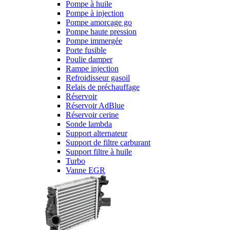
Pompe à huile
Pompe à injection
Pompe amorçage go
Pompe haute pression
Pompe immergée
Porte fusible
Poulie damper
Rampe injection
Refroidisseur gasoil
Relais de préchauffage
Réservoir
Réservoir AdBlue
Réservoir cerine
Sonde lambda
Support alternateur
Support de filtre carburant
Support filtre à huile
Turbo
Vanne EGR