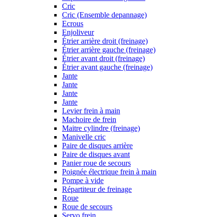
Cric
Cric (Ensemble depannage)
Ecrous
Enjoliveur
Étrier arrière droit (freinage)
Étrier arrière gauche (freinage)
Étrier avant droit (freinage)
Étrier avant gauche (freinage)
Jante
Jante
Jante
Jante
Levier frein à main
Machoire de frein
Maitre cylindre (freinage)
Manivelle cric
Paire de disques arrière
Paire de disques avant
Panier roue de secours
Poignée électrique frein à main
Pompe à vide
Répartiteur de freinage
Roue
Roue de secours
Servo frein