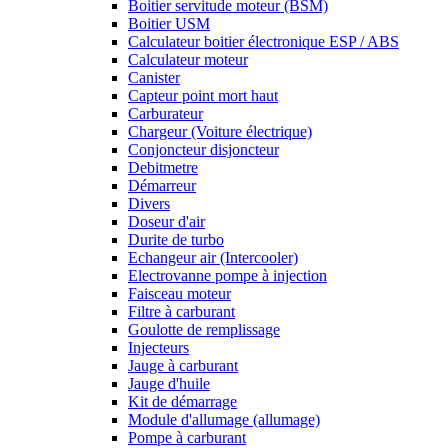
Boitier servitude moteur (BSM)
Boitier USM
Calculateur boitier électronique ESP / ABS
Calculateur moteur
Canister
Capteur point mort haut
Carburateur
Chargeur (Voiture électrique)
Conjoncteur disjoncteur
Debitmetre
Démarreur
Divers
Doseur d'air
Durite de turbo
Echangeur air (Intercooler)
Electrovanne pompe à injection
Faisceau moteur
Filtre à carburant
Goulotte de remplissage
Injecteurs
Jauge à carburant
Jauge d'huile
Kit de démarrage
Module d'allumage (allumage)
Pompe à carburant