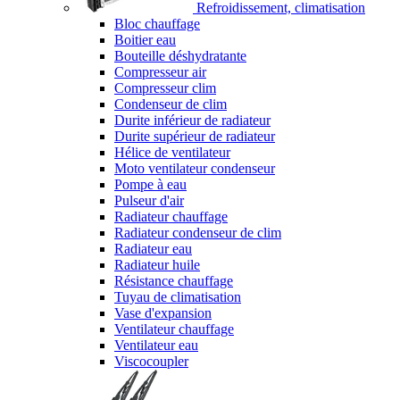
Refroidissement, climatisation
Bloc chauffage
Boitier eau
Bouteille déshydratante
Compresseur air
Compresseur clim
Condenseur de clim
Durite inférieur de radiateur
Durite supérieur de radiateur
Hélice de ventilateur
Moto ventilateur condenseur
Pompe à eau
Pulseur d'air
Radiateur chauffage
Radiateur condenseur de clim
Radiateur eau
Radiateur huile
Résistance chauffage
Tuyau de climatisation
Vase d'expansion
Ventilateur chauffage
Ventilateur eau
Viscocoupler