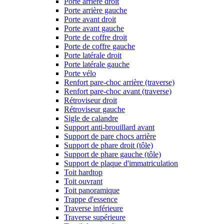
Porte arrière droit
Porte arrière gauche
Porte avant droit
Porte avant gauche
Porte de coffre droit
Porte de coffre gauche
Porte latérale droit
Porte latérale gauche
Porte vélo
Renfort pare-choc arrière (traverse)
Renfort pare-choc avant (traverse)
Rétroviseur droit
Rétroviseur gauche
Sigle de calandre
Support anti-brouillard avant
Support de pare chocs arrière
Support de phare droit (tôle)
Support de phare gauche (tôle)
Support de plaque d'immatriculation
Toit hardtop
Toit ouvrant
Toit panoramique
Trappe d'essence
Traverse inférieure
Traverse supérieure