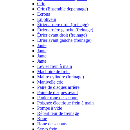
Cric
Cric (Ensemble depannage)
Ecrous
Enjoliveur
Étrier arrière droit (freinage)
Étrier arrière gauche (freinage)
Étrier avant droit (freinage)
Étrier avant gauche (freinage)
Jante
Jante
Jante
Jante
Levier frein à main
Machoire de frein
Maitre cylindre (freinage)
Manivelle cric
Paire de disques arrière
Paire de disques avant
Panier roue de secours
Poignée électrique frein à main
Pompe à vide
Répartiteur de freinage
Roue
Roue de secours
Servo frein