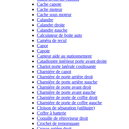
Cache capote
Cache moteur
Cache sous moteur
Calandre
Calandre droite
Calandre gauche
Calculateur de boite auto
Caméra de recul
Capot
Capote
Capteur aide au stationnement
Catadioptre intérieur porte avant droite
Chariot porte latérale coulissante
Charnière de capot
Charnière de porte arrière droit
Charnière de porte arrière gauche
Charnière de porte avant droit
Charnière de porte avant gauche
Charnière de porte de coffre droit
Charnière de porte de coffre gauche
Cloison de séparation (utilitaire)
Coffre à batterie
Coquille de rétroviseur droit
Crochet de remorquage
Crosse arrière droit