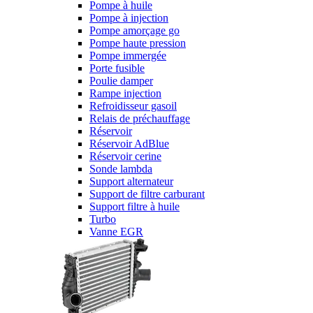
Pompe à huile
Pompe à injection
Pompe amorçage go
Pompe haute pression
Pompe immergée
Porte fusible
Poulie damper
Rampe injection
Refroidisseur gasoil
Relais de préchauffage
Réservoir
Réservoir AdBlue
Réservoir cerine
Sonde lambda
Support alternateur
Support de filtre carburant
Support filtre à huile
Turbo
Vanne EGR