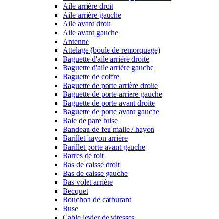
Aile arrière droit
Aile arrière gauche
Aile avant droit
Aile avant gauche
Antenne
Attelage (boule de remorquage)
Baguette d'aile arrière droite
Baguette d'aile arrière gauche
Baguette de coffre
Baguette de porte arrière droite
Baguette de porte arrière gauche
Baguette de porte avant droite
Baguette de porte avant gauche
Baie de pare brise
Bandeau de feu malle / hayon
Barillet hayon arrière
Barillet porte avant gauche
Barres de toit
Bas de caisse droit
Bas de caisse gauche
Bas volet arrière
Becquet
Bouchon de carburant
Buse
Cable levier de vitesses