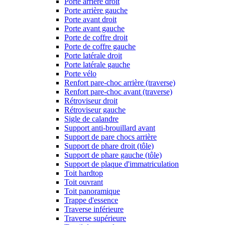
Porte arrière droit
Porte arrière gauche
Porte avant droit
Porte avant gauche
Porte de coffre droit
Porte de coffre gauche
Porte latérale droit
Porte latérale gauche
Porte vélo
Renfort pare-choc arrière (traverse)
Renfort pare-choc avant (traverse)
Rétroviseur droit
Rétroviseur gauche
Sigle de calandre
Support anti-brouillard avant
Support de pare chocs arrière
Support de phare droit (tôle)
Support de phare gauche (tôle)
Support de plaque d'immatriculation
Toit hardtop
Toit ouvrant
Toit panoramique
Trappe d'essence
Traverse inférieure
Traverse supérieure