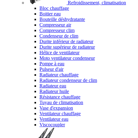
Refroidissement, climatisation
Bloc chauffage
Boitier eau
Bouteille déshydratante
Compresseur air
Compresseur clim
Condenseur de clim
Durite inférieur de radiateur
Durite supérieur de radiateur
Hélice de ventilateur
Moto ventilateur condenseur
Pompe à eau
Pulseur d'air
Radiateur chauffage
Radiateur condenseur de clim
Radiateur eau
Radiateur huile
Résistance chauffage
Tuyau de climatisation
Vase d'expansion
Ventilateur chauffage
Ventilateur eau
Viscocoupler