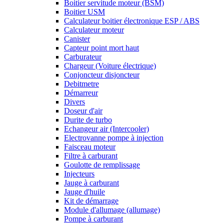
Boitier servitude moteur (BSM)
Boitier USM
Calculateur boitier électronique ESP / ABS
Calculateur moteur
Canister
Capteur point mort haut
Carburateur
Chargeur (Voiture électrique)
Conjoncteur disjoncteur
Debitmetre
Démarreur
Divers
Doseur d'air
Durite de turbo
Echangeur air (Intercooler)
Electrovanne pompe à injection
Faisceau moteur
Filtre à carburant
Goulotte de remplissage
Injecteurs
Jauge à carburant
Jauge d'huile
Kit de démarrage
Module d'allumage (allumage)
Pompe à carburant