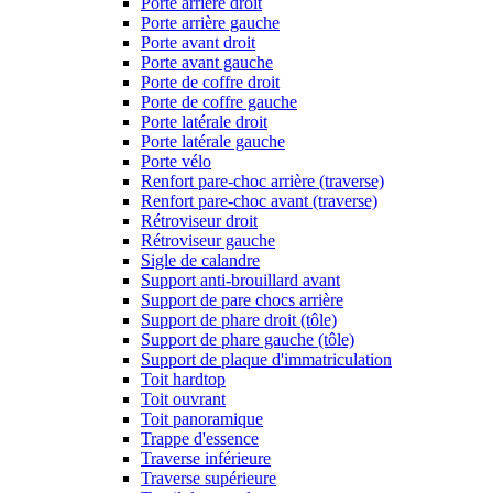
Porte arrière droit
Porte arrière gauche
Porte avant droit
Porte avant gauche
Porte de coffre droit
Porte de coffre gauche
Porte latérale droit
Porte latérale gauche
Porte vélo
Renfort pare-choc arrière (traverse)
Renfort pare-choc avant (traverse)
Rétroviseur droit
Rétroviseur gauche
Sigle de calandre
Support anti-brouillard avant
Support de pare chocs arrière
Support de phare droit (tôle)
Support de phare gauche (tôle)
Support de plaque d'immatriculation
Toit hardtop
Toit ouvrant
Toit panoramique
Trappe d'essence
Traverse inférieure
Traverse supérieure