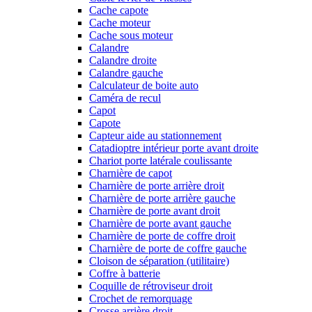
Cache capote
Cache moteur
Cache sous moteur
Calandre
Calandre droite
Calandre gauche
Calculateur de boite auto
Caméra de recul
Capot
Capote
Capteur aide au stationnement
Catadioptre intérieur porte avant droite
Chariot porte latérale coulissante
Charnière de capot
Charnière de porte arrière droit
Charnière de porte arrière gauche
Charnière de porte avant droit
Charnière de porte avant gauche
Charnière de porte de coffre droit
Charnière de porte de coffre gauche
Cloison de séparation (utilitaire)
Coffre à batterie
Coquille de rétroviseur droit
Crochet de remorquage
Crosse arrière droit