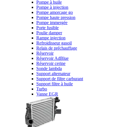
Pompe à huile
Pompe à injection
Pompe amorçage go
Pompe haute pression
Pompe immergée
Porte fusible
Poulie damper
Rampe injection
Refroidisseur gasoil
Relais de préchauffage
Réservoir
Réservoir AdBlue
Réservoir cerine
Sonde lambda
Support alternateur
Support de filtre carburant
Support filtre à huile
Turbo
Vanne EGR