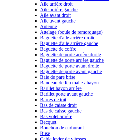
Aile arrière droit
Aile arrière gauche
Aile avant droit
Aile avant gauche
Antenne
Attelage (boule de remorquage)
Baguette d'aile arrière droite
Baguette d'aile arrière gauche
Baguette de coffre
Baguette de porte arrière droite
Baguette de porte arrière gauche
Baguette de porte avant droite
Baguette de porte avant gauche
Baie de pare brise
Bandeau de feu malle / hayon
Barillet hayon arrière
Barillet porte avant gauche
Barres de toit
Bas de caisse droit
Bas de caisse gauche
Bas volet arrière
Becquet
Bouchon de carburant
Buse
Cable levier de vitesses