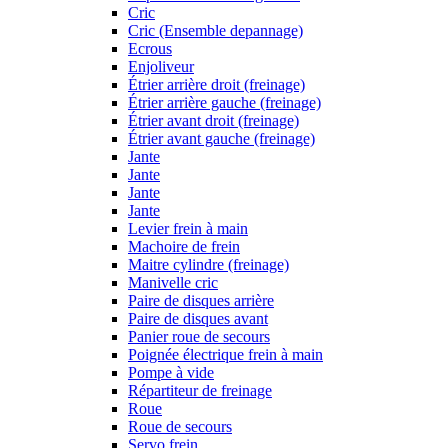
Cric
Cric (Ensemble depannage)
Ecrous
Enjoliveur
Étrier arrière droit (freinage)
Étrier arrière gauche (freinage)
Étrier avant droit (freinage)
Étrier avant gauche (freinage)
Jante
Jante
Jante
Jante
Levier frein à main
Machoire de frein
Maitre cylindre (freinage)
Manivelle cric
Paire de disques arrière
Paire de disques avant
Panier roue de secours
Poignée électrique frein à main
Pompe à vide
Répartiteur de freinage
Roue
Roue de secours
Servo frein