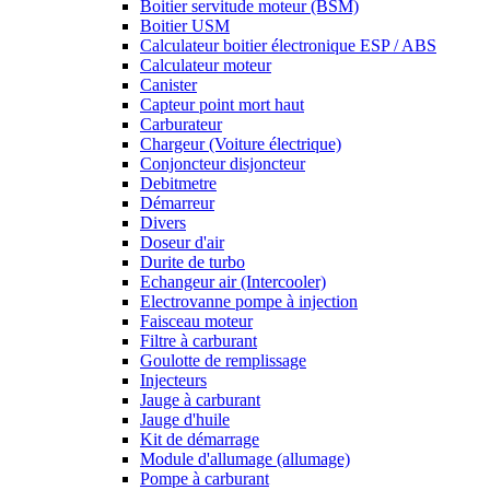
Boitier servitude moteur (BSM)
Boitier USM
Calculateur boitier électronique ESP / ABS
Calculateur moteur
Canister
Capteur point mort haut
Carburateur
Chargeur (Voiture électrique)
Conjoncteur disjoncteur
Debitmetre
Démarreur
Divers
Doseur d'air
Durite de turbo
Echangeur air (Intercooler)
Electrovanne pompe à injection
Faisceau moteur
Filtre à carburant
Goulotte de remplissage
Injecteurs
Jauge à carburant
Jauge d'huile
Kit de démarrage
Module d'allumage (allumage)
Pompe à carburant