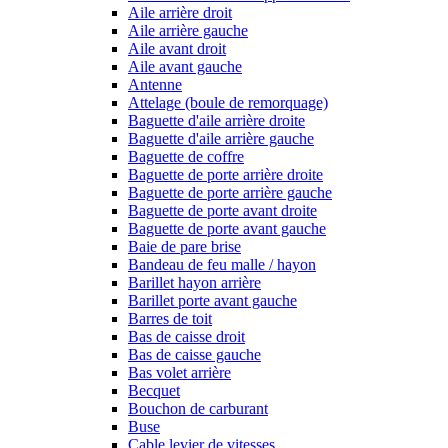
Aile arrière droit
Aile arrière gauche
Aile avant droit
Aile avant gauche
Antenne
Attelage (boule de remorquage)
Baguette d'aile arrière droite
Baguette d'aile arrière gauche
Baguette de coffre
Baguette de porte arrière droite
Baguette de porte arrière gauche
Baguette de porte avant droite
Baguette de porte avant gauche
Baie de pare brise
Bandeau de feu malle / hayon
Barillet hayon arrière
Barillet porte avant gauche
Barres de toit
Bas de caisse droit
Bas de caisse gauche
Bas volet arrière
Becquet
Bouchon de carburant
Buse
Cable levier de vitesses