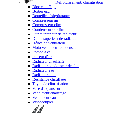
Refroidissement, climatisation
Bloc chauffage
Boitier eau
Bouteille déshydratante
Compresseur air
Compresseur clim
Condenseur de clim
Durite inférieur de radiateur
Durite supérieur de radiateur
Hélice de ventilateur
Moto ventilateur condenseur
Pompe à eau
Pulseur d'air
Radiateur chauffage
Radiateur condenseur de clim
Radiateur eau
Radiateur huile
Résistance chauffage
Tuyau de climatisation
Vase d'expansion
Ventilateur chauffage
Ventilateur eau
Viscocoupler