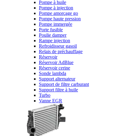
Pompe à huile
Pompe à injection
Pompe amorçage go
Pompe haute pression
Pompe immergée
Porte fusible
Poulie damper
Rampe injection
Refroidisseur gasoil
Relais de préchauffage
Réservoir
Réservoir AdBlue
Réservoir cerine
Sonde lambda
Support alternateur
Support de filtre carburant
Support filtre à huile
Turbo
Vanne EGR