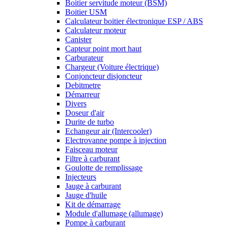
Boitier servitude moteur (BSM)
Boitier USM
Calculateur boitier électronique ESP / ABS
Calculateur moteur
Canister
Capteur point mort haut
Carburateur
Chargeur (Voiture électrique)
Conjoncteur disjoncteur
Debitmetre
Démarreur
Divers
Doseur d'air
Durite de turbo
Echangeur air (Intercooler)
Electrovanne pompe à injection
Faisceau moteur
Filtre à carburant
Goulotte de remplissage
Injecteurs
Jauge à carburant
Jauge d'huile
Kit de démarrage
Module d'allumage (allumage)
Pompe à carburant