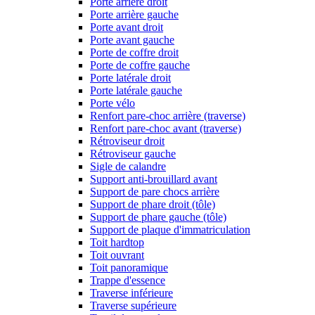
Porte arrière droit
Porte arrière gauche
Porte avant droit
Porte avant gauche
Porte de coffre droit
Porte de coffre gauche
Porte latérale droit
Porte latérale gauche
Porte vélo
Renfort pare-choc arrière (traverse)
Renfort pare-choc avant (traverse)
Rétroviseur droit
Rétroviseur gauche
Sigle de calandre
Support anti-brouillard avant
Support de pare chocs arrière
Support de phare droit (tôle)
Support de phare gauche (tôle)
Support de plaque d'immatriculation
Toit hardtop
Toit ouvrant
Toit panoramique
Trappe d'essence
Traverse inférieure
Traverse supérieure