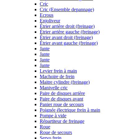
Cric
Cric (Ensemble depannage)
Ecrous
Enjoliveur
Étrier arrière droit (freinage)
Étrier arrière gauche (freinage)
Étrier avant droit (freinage)
Étrier avant gauche (freinage)
Jante
Jante
Jante
Jante
Levier frein à main
Machoire de frein
Maitre cylindre (freinage)
Manivelle cric
Paire de disques arrière
Paire de disques avant
Panier roue de secours
Poignée électrique frein à main
Pompe à vide
Répartiteur de freinage
Roue
Roue de secours
Servo frein