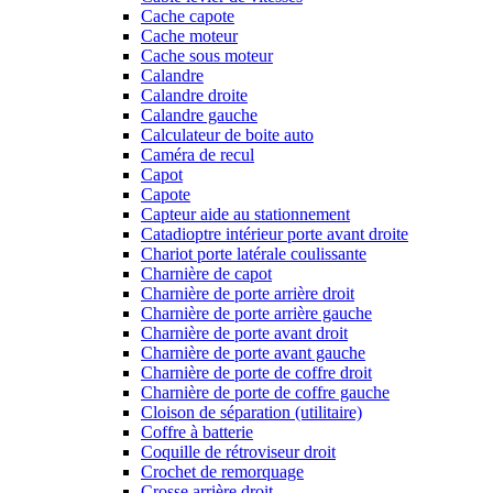
Cache capote
Cache moteur
Cache sous moteur
Calandre
Calandre droite
Calandre gauche
Calculateur de boite auto
Caméra de recul
Capot
Capote
Capteur aide au stationnement
Catadioptre intérieur porte avant droite
Chariot porte latérale coulissante
Charnière de capot
Charnière de porte arrière droit
Charnière de porte arrière gauche
Charnière de porte avant droit
Charnière de porte avant gauche
Charnière de porte de coffre droit
Charnière de porte de coffre gauche
Cloison de séparation (utilitaire)
Coffre à batterie
Coquille de rétroviseur droit
Crochet de remorquage
Crosse arrière droit