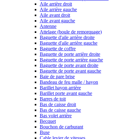
Aile arrière droit
Aile arrière gauche
Aile avant droit
Aile avant gauche
Antenne
Attelage (boule de remorquage)
Baguette d'aile arrière droite
Baguette d'aile arrière gauche
Baguette de coffre
Baguette de porte arrière droite
Baguette de porte arrière gauche
Baguette de porte avant droite
Baguette de porte avant gauche
Baie de pare brise
Bandeau de feu malle / hayon
Barillet hayon arrière
Barillet porte avant gauche
Barres de toit
Bas de caisse droit
Bas de caisse gauche
Bas volet arrière
Becquet
Bouchon de carburant
Buse
Cable levier de vitesses