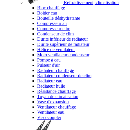
Refroidissement, climatisation
Bloc chauffage
Boitier eau
Bouteille déshydratante
Compresseur air
Compresseur clim
Condenseur de clim
Durite inférieur de radiateur
Durite supérieur de radiateur
Hélice de ventilateur
Moto ventilateur condenseur
Pompe à eau
Pulseur d'air
Radiateur chauffage
Radiateur condenseur de clim
Radiateur eau
Radiateur huile
Résistance chauffage
Tuyau de climatisation
Vase d'expansion
Ventilateur chauffage
Ventilateur eau
Viscocoupler