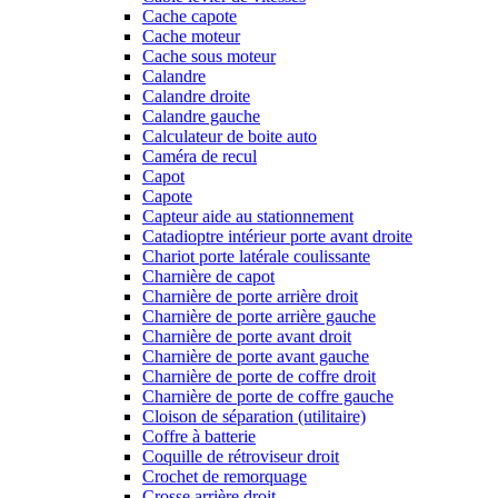
Cache capote
Cache moteur
Cache sous moteur
Calandre
Calandre droite
Calandre gauche
Calculateur de boite auto
Caméra de recul
Capot
Capote
Capteur aide au stationnement
Catadioptre intérieur porte avant droite
Chariot porte latérale coulissante
Charnière de capot
Charnière de porte arrière droit
Charnière de porte arrière gauche
Charnière de porte avant droit
Charnière de porte avant gauche
Charnière de porte de coffre droit
Charnière de porte de coffre gauche
Cloison de séparation (utilitaire)
Coffre à batterie
Coquille de rétroviseur droit
Crochet de remorquage
Crosse arrière droit