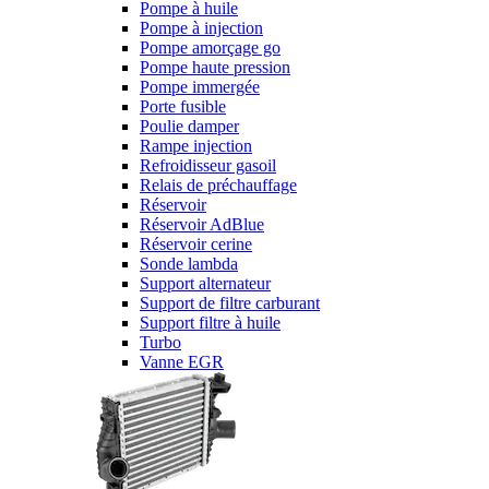
Pompe à huile
Pompe à injection
Pompe amorçage go
Pompe haute pression
Pompe immergée
Porte fusible
Poulie damper
Rampe injection
Refroidisseur gasoil
Relais de préchauffage
Réservoir
Réservoir AdBlue
Réservoir cerine
Sonde lambda
Support alternateur
Support de filtre carburant
Support filtre à huile
Turbo
Vanne EGR