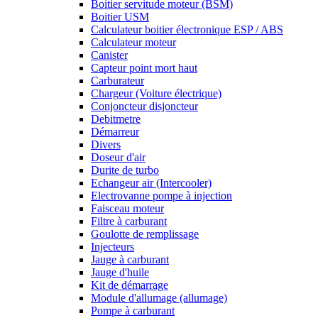
Boitier servitude moteur (BSM)
Boitier USM
Calculateur boitier électronique ESP / ABS
Calculateur moteur
Canister
Capteur point mort haut
Carburateur
Chargeur (Voiture électrique)
Conjoncteur disjoncteur
Debitmetre
Démarreur
Divers
Doseur d'air
Durite de turbo
Echangeur air (Intercooler)
Electrovanne pompe à injection
Faisceau moteur
Filtre à carburant
Goulotte de remplissage
Injecteurs
Jauge à carburant
Jauge d'huile
Kit de démarrage
Module d'allumage (allumage)
Pompe à carburant