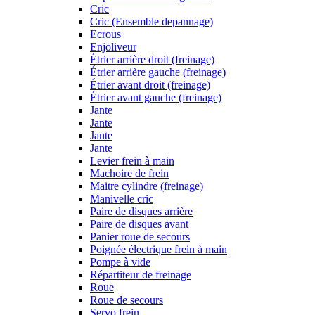
Cric
Cric (Ensemble depannage)
Ecrous
Enjoliveur
Étrier arrière droit (freinage)
Étrier arrière gauche (freinage)
Étrier avant droit (freinage)
Étrier avant gauche (freinage)
Jante
Jante
Jante
Jante
Levier frein à main
Machoire de frein
Maitre cylindre (freinage)
Manivelle cric
Paire de disques arrière
Paire de disques avant
Panier roue de secours
Poignée électrique frein à main
Pompe à vide
Répartiteur de freinage
Roue
Roue de secours
Servo frein