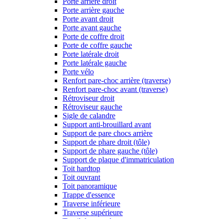
Porte arrière droit
Porte arrière gauche
Porte avant droit
Porte avant gauche
Porte de coffre droit
Porte de coffre gauche
Porte latérale droit
Porte latérale gauche
Porte vélo
Renfort pare-choc arrière (traverse)
Renfort pare-choc avant (traverse)
Rétroviseur droit
Rétroviseur gauche
Sigle de calandre
Support anti-brouillard avant
Support de pare chocs arrière
Support de phare droit (tôle)
Support de phare gauche (tôle)
Support de plaque d'immatriculation
Toit hardtop
Toit ouvrant
Toit panoramique
Trappe d'essence
Traverse inférieure
Traverse supérieure