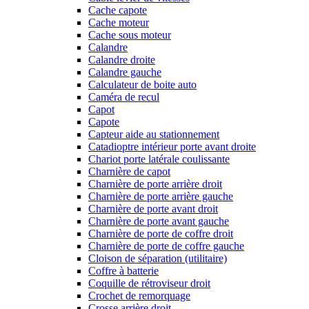
Cache capote
Cache moteur
Cache sous moteur
Calandre
Calandre droite
Calandre gauche
Calculateur de boite auto
Caméra de recul
Capot
Capote
Capteur aide au stationnement
Catadioptre intérieur porte avant droite
Chariot porte latérale coulissante
Charnière de capot
Charnière de porte arrière droit
Charnière de porte arrière gauche
Charnière de porte avant droit
Charnière de porte avant gauche
Charnière de porte de coffre droit
Charnière de porte de coffre gauche
Cloison de séparation (utilitaire)
Coffre à batterie
Coquille de rétroviseur droit
Crochet de remorquage
Crosse arrière droit