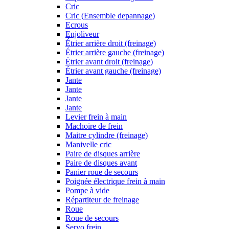
Cric
Cric (Ensemble depannage)
Ecrous
Enjoliveur
Étrier arrière droit (freinage)
Étrier arrière gauche (freinage)
Étrier avant droit (freinage)
Étrier avant gauche (freinage)
Jante
Jante
Jante
Jante
Levier frein à main
Machoire de frein
Maitre cylindre (freinage)
Manivelle cric
Paire de disques arrière
Paire de disques avant
Panier roue de secours
Poignée électrique frein à main
Pompe à vide
Répartiteur de freinage
Roue
Roue de secours
Servo frein