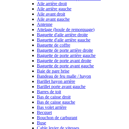
Aile arrière droit
Aile arrière gauche
Aile avant droit
Aile avant gauche
Antenne
Attelage (boule de remorquage)
Baguette d'aile arrière droite
Baguette d'aile arrière gauche
Baguette de coffre
Baguette de porte arrière droite
Baguette de porte arrière gauche
Baguette de porte avant droite
Baguette de porte avant gauche
Baie de pare brise
Bandeau de feu malle / hayon
Barillet hayon arrière
Barillet porte avant gauche
Barres de toit
Bas de caisse droit
Bas de caisse gauche
Bas volet arrière
Becquet
Bouchon de carburant
Buse
Cable levier de vitesses