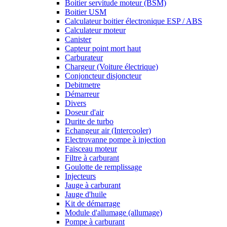
Boitier servitude moteur (BSM)
Boitier USM
Calculateur boitier électronique ESP / ABS
Calculateur moteur
Canister
Capteur point mort haut
Carburateur
Chargeur (Voiture électrique)
Conjoncteur disjoncteur
Debitmetre
Démarreur
Divers
Doseur d'air
Durite de turbo
Echangeur air (Intercooler)
Electrovanne pompe à injection
Faisceau moteur
Filtre à carburant
Goulotte de remplissage
Injecteurs
Jauge à carburant
Jauge d'huile
Kit de démarrage
Module d'allumage (allumage)
Pompe à carburant