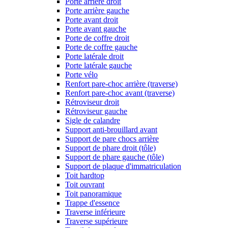
Porte arrière droit
Porte arrière gauche
Porte avant droit
Porte avant gauche
Porte de coffre droit
Porte de coffre gauche
Porte latérale droit
Porte latérale gauche
Porte vélo
Renfort pare-choc arrière (traverse)
Renfort pare-choc avant (traverse)
Rétroviseur droit
Rétroviseur gauche
Sigle de calandre
Support anti-brouillard avant
Support de pare chocs arrière
Support de phare droit (tôle)
Support de phare gauche (tôle)
Support de plaque d'immatriculation
Toit hardtop
Toit ouvrant
Toit panoramique
Trappe d'essence
Traverse inférieure
Traverse supérieure