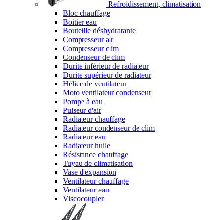
Refroidissement, climatisation
Bloc chauffage
Boitier eau
Bouteille déshydratante
Compresseur air
Compresseur clim
Condenseur de clim
Durite inférieur de radiateur
Durite supérieur de radiateur
Hélice de ventilateur
Moto ventilateur condenseur
Pompe à eau
Pulseur d'air
Radiateur chauffage
Radiateur condenseur de clim
Radiateur eau
Radiateur huile
Résistance chauffage
Tuyau de climatisation
Vase d'expansion
Ventilateur chauffage
Ventilateur eau
Viscocoupler