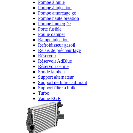
Pompe à huile
Pompe à injection
Pompe amorçage go
Pompe haute pression
Pompe immergée
Porte fusible
Poulie damper
Rampe injection
Refroidisseur gasoil
Relais de préchauffage
Réservoir
Réservoir AdBlue
Réservoir cerine
Sonde lambda
Support alternateur
Support de filtre carburant
Support filtre à huile
Turbo
Vanne EGR