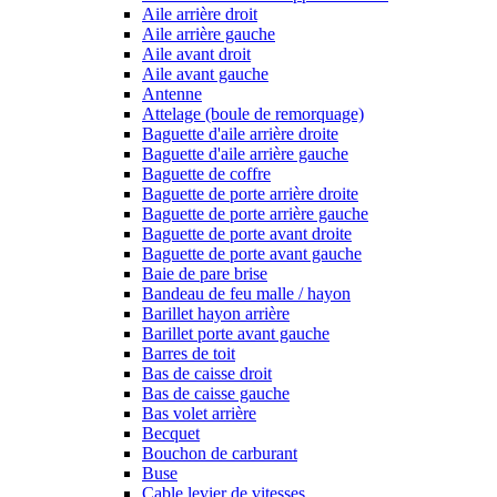
Aile arrière droit
Aile arrière gauche
Aile avant droit
Aile avant gauche
Antenne
Attelage (boule de remorquage)
Baguette d'aile arrière droite
Baguette d'aile arrière gauche
Baguette de coffre
Baguette de porte arrière droite
Baguette de porte arrière gauche
Baguette de porte avant droite
Baguette de porte avant gauche
Baie de pare brise
Bandeau de feu malle / hayon
Barillet hayon arrière
Barillet porte avant gauche
Barres de toit
Bas de caisse droit
Bas de caisse gauche
Bas volet arrière
Becquet
Bouchon de carburant
Buse
Cable levier de vitesses