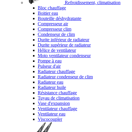
Refroidissement, climatisation
Bloc chauffage
Boitier eau
Bouteille déshydratante
Compresseur air
Compresseur clim
Condenseur de clim
Durite inférieur de radiateur
Durite supérieur de radiateur
Hélice de ventilateur
Moto ventilateur condenseur
Pompe à eau
Pulseur d'air
Radiateur chauffage
Radiateur condenseur de clim
Radiateur eau
Radiateur huile
Résistance chauffage
Tuyau de climatisation
Vase d'expansion
Ventilateur chauffage
Ventilateur eau
Viscocoupler