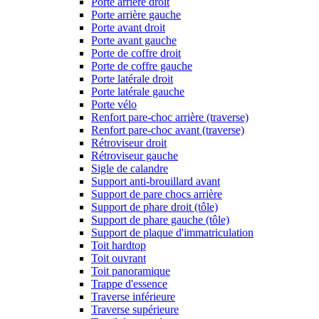
Porte arrière droit
Porte arrière gauche
Porte avant droit
Porte avant gauche
Porte de coffre droit
Porte de coffre gauche
Porte latérale droit
Porte latérale gauche
Porte vélo
Renfort pare-choc arrière (traverse)
Renfort pare-choc avant (traverse)
Rétroviseur droit
Rétroviseur gauche
Sigle de calandre
Support anti-brouillard avant
Support de pare chocs arrière
Support de phare droit (tôle)
Support de phare gauche (tôle)
Support de plaque d'immatriculation
Toit hardtop
Toit ouvrant
Toit panoramique
Trappe d'essence
Traverse inférieure
Traverse supérieure