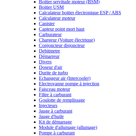
Boitier servitude moteur (BSM)
Boitier USM
Calculateur boitier électronique ESP / ABS
Calculateur moteur
Canister
Capteur point mort haut
Carburateur
Chargeur (Voiture électrique)
Conjoncteur disjoncteur
Debitmetre
Démarreur
Divers
Doseur d'air
Durite de turbo
Echangeur air (Intercooler)
Electrovanne pompe à injection
Faisceau moteur
Filtre à carburant
Goulotte de remplissage
Injecteurs
Jauge à carburant
Jauge d'huile
Kit de démarrage
Module d'allumage (allumage)
Pompe à carburant