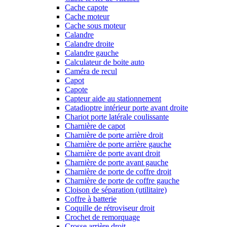
Cache capote
Cache moteur
Cache sous moteur
Calandre
Calandre droite
Calandre gauche
Calculateur de boite auto
Caméra de recul
Capot
Capote
Capteur aide au stationnement
Catadioptre intérieur porte avant droite
Chariot porte latérale coulissante
Charnière de capot
Charnière de porte arrière droit
Charnière de porte arrière gauche
Charnière de porte avant droit
Charnière de porte avant gauche
Charnière de porte de coffre droit
Charnière de porte de coffre gauche
Cloison de séparation (utilitaire)
Coffre à batterie
Coquille de rétroviseur droit
Crochet de remorquage
Crosse arrière droit