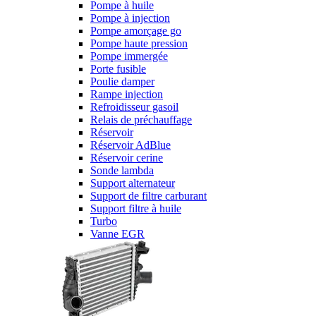
Pompe à huile
Pompe à injection
Pompe amorçage go
Pompe haute pression
Pompe immergée
Porte fusible
Poulie damper
Rampe injection
Refroidisseur gasoil
Relais de préchauffage
Réservoir
Réservoir AdBlue
Réservoir cerine
Sonde lambda
Support alternateur
Support de filtre carburant
Support filtre à huile
Turbo
Vanne EGR