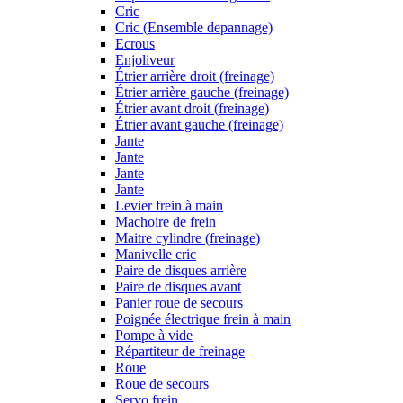
Cric
Cric (Ensemble depannage)
Ecrous
Enjoliveur
Étrier arrière droit (freinage)
Étrier arrière gauche (freinage)
Étrier avant droit (freinage)
Étrier avant gauche (freinage)
Jante
Jante
Jante
Jante
Levier frein à main
Machoire de frein
Maitre cylindre (freinage)
Manivelle cric
Paire de disques arrière
Paire de disques avant
Panier roue de secours
Poignée électrique frein à main
Pompe à vide
Répartiteur de freinage
Roue
Roue de secours
Servo frein