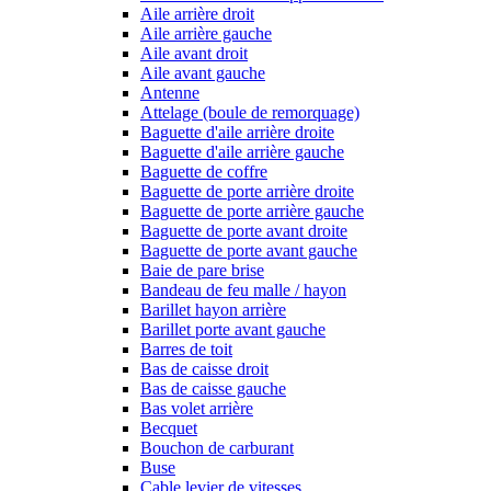
Aile arrière droit
Aile arrière gauche
Aile avant droit
Aile avant gauche
Antenne
Attelage (boule de remorquage)
Baguette d'aile arrière droite
Baguette d'aile arrière gauche
Baguette de coffre
Baguette de porte arrière droite
Baguette de porte arrière gauche
Baguette de porte avant droite
Baguette de porte avant gauche
Baie de pare brise
Bandeau de feu malle / hayon
Barillet hayon arrière
Barillet porte avant gauche
Barres de toit
Bas de caisse droit
Bas de caisse gauche
Bas volet arrière
Becquet
Bouchon de carburant
Buse
Cable levier de vitesses