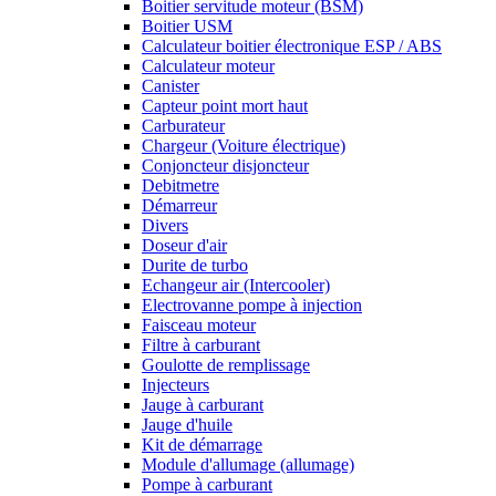
Boitier servitude moteur (BSM)
Boitier USM
Calculateur boitier électronique ESP / ABS
Calculateur moteur
Canister
Capteur point mort haut
Carburateur
Chargeur (Voiture électrique)
Conjoncteur disjoncteur
Debitmetre
Démarreur
Divers
Doseur d'air
Durite de turbo
Echangeur air (Intercooler)
Electrovanne pompe à injection
Faisceau moteur
Filtre à carburant
Goulotte de remplissage
Injecteurs
Jauge à carburant
Jauge d'huile
Kit de démarrage
Module d'allumage (allumage)
Pompe à carburant