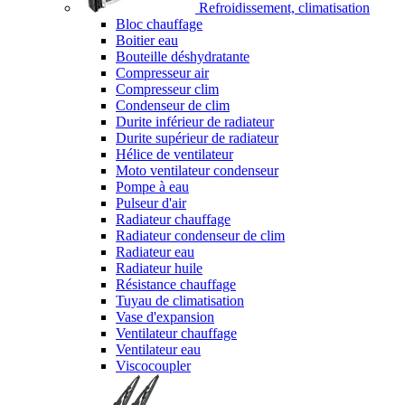
Refroidissement, climatisation
Bloc chauffage
Boitier eau
Bouteille déshydratante
Compresseur air
Compresseur clim
Condenseur de clim
Durite inférieur de radiateur
Durite supérieur de radiateur
Hélice de ventilateur
Moto ventilateur condenseur
Pompe à eau
Pulseur d'air
Radiateur chauffage
Radiateur condenseur de clim
Radiateur eau
Radiateur huile
Résistance chauffage
Tuyau de climatisation
Vase d'expansion
Ventilateur chauffage
Ventilateur eau
Viscocoupler