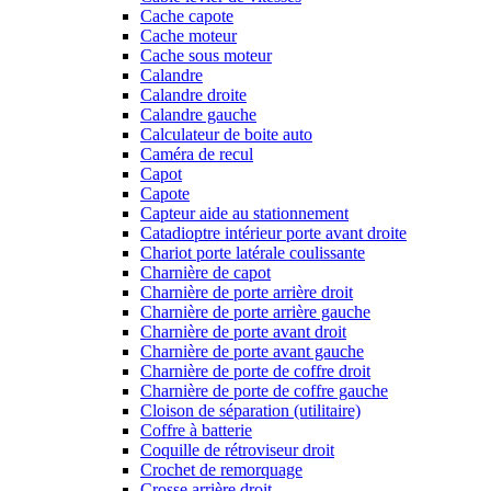
Cache capote
Cache moteur
Cache sous moteur
Calandre
Calandre droite
Calandre gauche
Calculateur de boite auto
Caméra de recul
Capot
Capote
Capteur aide au stationnement
Catadioptre intérieur porte avant droite
Chariot porte latérale coulissante
Charnière de capot
Charnière de porte arrière droit
Charnière de porte arrière gauche
Charnière de porte avant droit
Charnière de porte avant gauche
Charnière de porte de coffre droit
Charnière de porte de coffre gauche
Cloison de séparation (utilitaire)
Coffre à batterie
Coquille de rétroviseur droit
Crochet de remorquage
Crosse arrière droit