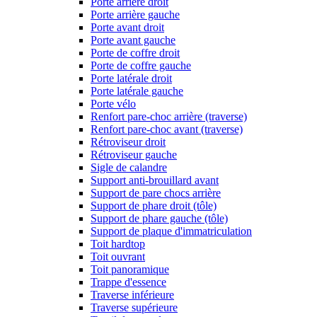
Porte arrière droit
Porte arrière gauche
Porte avant droit
Porte avant gauche
Porte de coffre droit
Porte de coffre gauche
Porte latérale droit
Porte latérale gauche
Porte vélo
Renfort pare-choc arrière (traverse)
Renfort pare-choc avant (traverse)
Rétroviseur droit
Rétroviseur gauche
Sigle de calandre
Support anti-brouillard avant
Support de pare chocs arrière
Support de phare droit (tôle)
Support de phare gauche (tôle)
Support de plaque d'immatriculation
Toit hardtop
Toit ouvrant
Toit panoramique
Trappe d'essence
Traverse inférieure
Traverse supérieure