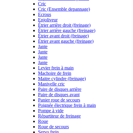
Cric
Cric (Ensemble depannage)
Ecrous
Enjoliveur
Étrier arrière droit (freinage)
Étrier arrière gauche (freinage)
Étrier avant droit (freinage)
Étrier avant gauche (freinage)
Jante
Jante
Jante
Jante
Levier frein à main
Machoire de frein
Maitre cylindre (freinage)
Manivelle cric
Paire de disques arrière
Paire de disques avant
Panier roue de secours
Poignée électrique frein à main
Pompe à vide
Répartiteur de freinage
Roue
Roue de secours
Servo frein