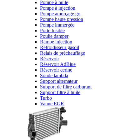
Pompe à huile
Pompe à injection
Pompe amorçage go
Pompe haute pression
Pompe immergée
Porte fusible
Poulie damper
Rampe injection
Refroidisseur gasoil
Relais de préchauffage
Réservoir
Réservoir AdBlue
Réservoir cerine
Sonde lambda
Support alternateur
Support de filtre carburant
Support filtre à huile
Turbo
Vanne EGR