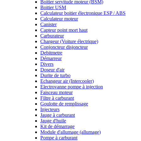
Boitier servitude moteur (BSM)
Boitier USM
Calculateur boitier électronique ESP / ABS
Calculateur moteur
Canister
Capteur point mort haut
Carburateur
Chargeur (Voiture électrique)
Conjoncteur disjoncteur
Debitmetre
Démarreur
Divers
Doseur d'air
Durite de turbo
Echangeur air (Intercooler)
Electrovanne pompe à injection
Faisceau moteur
Filtre à carburant
Goulotte de remplissage
Injecteurs
Jauge à carburant
Jauge d'huile
Kit de démarrage
Module d'allumage (allumage)
Pompe à carburant