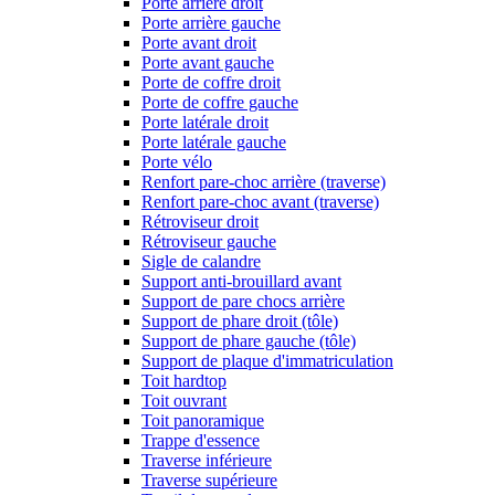
Porte arrière droit
Porte arrière gauche
Porte avant droit
Porte avant gauche
Porte de coffre droit
Porte de coffre gauche
Porte latérale droit
Porte latérale gauche
Porte vélo
Renfort pare-choc arrière (traverse)
Renfort pare-choc avant (traverse)
Rétroviseur droit
Rétroviseur gauche
Sigle de calandre
Support anti-brouillard avant
Support de pare chocs arrière
Support de phare droit (tôle)
Support de phare gauche (tôle)
Support de plaque d'immatriculation
Toit hardtop
Toit ouvrant
Toit panoramique
Trappe d'essence
Traverse inférieure
Traverse supérieure