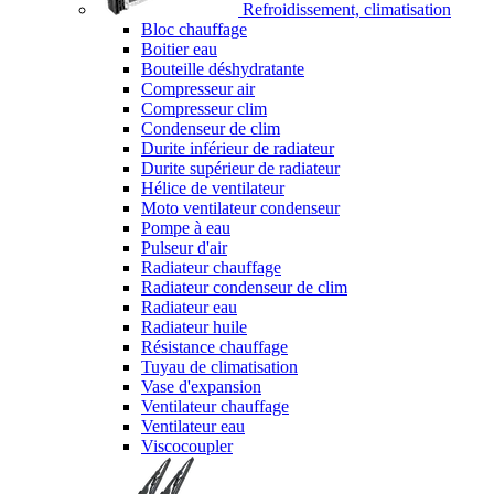
Refroidissement, climatisation
Bloc chauffage
Boitier eau
Bouteille déshydratante
Compresseur air
Compresseur clim
Condenseur de clim
Durite inférieur de radiateur
Durite supérieur de radiateur
Hélice de ventilateur
Moto ventilateur condenseur
Pompe à eau
Pulseur d'air
Radiateur chauffage
Radiateur condenseur de clim
Radiateur eau
Radiateur huile
Résistance chauffage
Tuyau de climatisation
Vase d'expansion
Ventilateur chauffage
Ventilateur eau
Viscocoupler