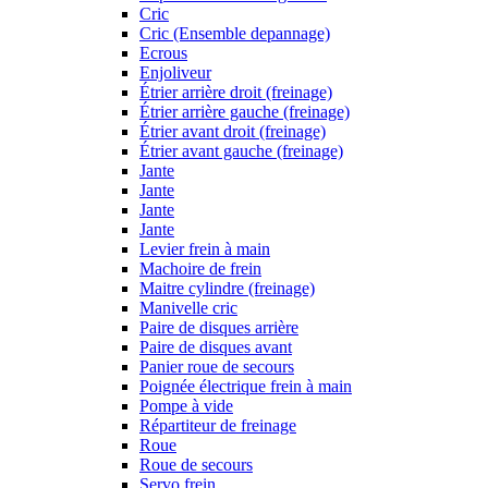
Cric
Cric (Ensemble depannage)
Ecrous
Enjoliveur
Étrier arrière droit (freinage)
Étrier arrière gauche (freinage)
Étrier avant droit (freinage)
Étrier avant gauche (freinage)
Jante
Jante
Jante
Jante
Levier frein à main
Machoire de frein
Maitre cylindre (freinage)
Manivelle cric
Paire de disques arrière
Paire de disques avant
Panier roue de secours
Poignée électrique frein à main
Pompe à vide
Répartiteur de freinage
Roue
Roue de secours
Servo frein