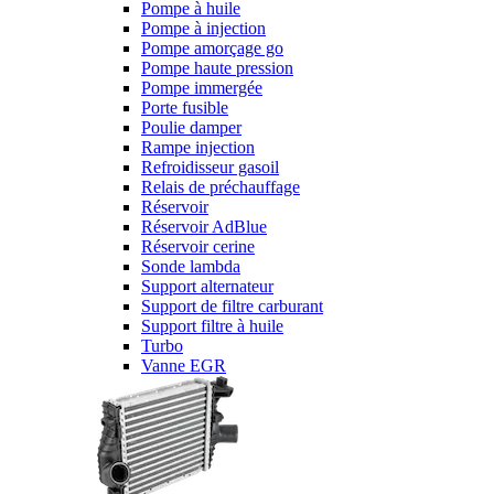
Pompe à huile
Pompe à injection
Pompe amorçage go
Pompe haute pression
Pompe immergée
Porte fusible
Poulie damper
Rampe injection
Refroidisseur gasoil
Relais de préchauffage
Réservoir
Réservoir AdBlue
Réservoir cerine
Sonde lambda
Support alternateur
Support de filtre carburant
Support filtre à huile
Turbo
Vanne EGR