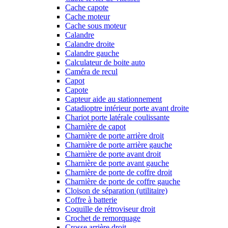
Cache capote
Cache moteur
Cache sous moteur
Calandre
Calandre droite
Calandre gauche
Calculateur de boite auto
Caméra de recul
Capot
Capote
Capteur aide au stationnement
Catadioptre intérieur porte avant droite
Chariot porte latérale coulissante
Charnière de capot
Charnière de porte arrière droit
Charnière de porte arrière gauche
Charnière de porte avant droit
Charnière de porte avant gauche
Charnière de porte de coffre droit
Charnière de porte de coffre gauche
Cloison de séparation (utilitaire)
Coffre à batterie
Coquille de rétroviseur droit
Crochet de remorquage
Crosse arrière droit