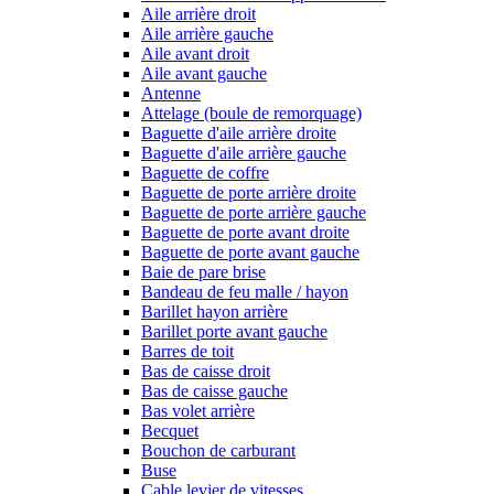
Aile arrière droit
Aile arrière gauche
Aile avant droit
Aile avant gauche
Antenne
Attelage (boule de remorquage)
Baguette d'aile arrière droite
Baguette d'aile arrière gauche
Baguette de coffre
Baguette de porte arrière droite
Baguette de porte arrière gauche
Baguette de porte avant droite
Baguette de porte avant gauche
Baie de pare brise
Bandeau de feu malle / hayon
Barillet hayon arrière
Barillet porte avant gauche
Barres de toit
Bas de caisse droit
Bas de caisse gauche
Bas volet arrière
Becquet
Bouchon de carburant
Buse
Cable levier de vitesses