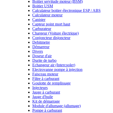
Boitier servitude moteur (BSM)
Boitier USM
Calculateur boitier électronique ESP / ABS
Calculateur moteur
Canister
Capteur point mort haut
Carburateur
Chargeur (Voiture électrique)
Conjoncteur disjoncteur
Debitmetre
Démarreur
Divers
Doseur d'air
Durite de turbo
Echangeur air (Intercooler)
Electrovanne pompe à injection
Faisceau moteur
Filtre à carburant
Goulotte de remplissage
Injecteurs
Jauge à carburant
Jauge d'huile
Kit de démarrage
Module d'allumage (allumage)
Pompe à carburant