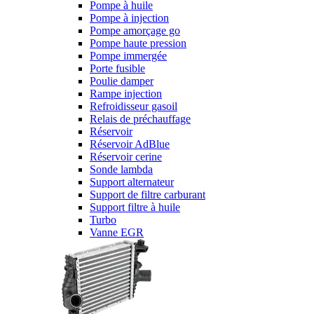
Pompe à huile
Pompe à injection
Pompe amorçage go
Pompe haute pression
Pompe immergée
Porte fusible
Poulie damper
Rampe injection
Refroidisseur gasoil
Relais de préchauffage
Réservoir
Réservoir AdBlue
Réservoir cerine
Sonde lambda
Support alternateur
Support de filtre carburant
Support filtre à huile
Turbo
Vanne EGR