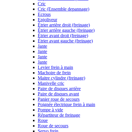
Cric
Cric (Ensemble depannage)
Ecrous
Enjoliveur
Étrier arrière droit (freinage)
Étrier arrière gauche (freinage)
Étrier avant droit (freinage)
Étrier avant gauche (freinage)
Jante
Jante
Jante
Jante
Levier frein à main
Machoire de frein
Maitre cylindre (freinage)
Manivelle cric
Paire de disques arrière
Paire de disques avant
Panier roue de secours
Poignée électrique frein à main
Pompe à vide
Répartiteur de freinage
Roue
Roue de secours
Servo frein