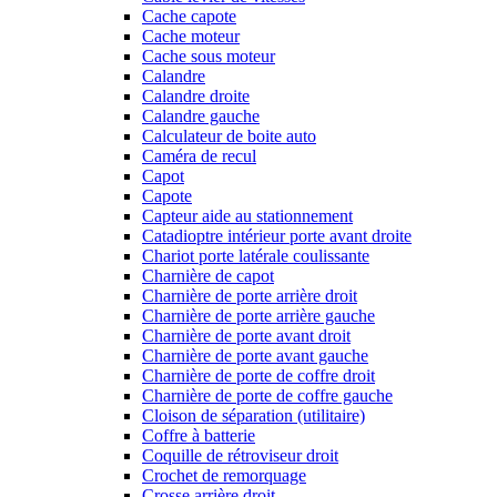
Cache capote
Cache moteur
Cache sous moteur
Calandre
Calandre droite
Calandre gauche
Calculateur de boite auto
Caméra de recul
Capot
Capote
Capteur aide au stationnement
Catadioptre intérieur porte avant droite
Chariot porte latérale coulissante
Charnière de capot
Charnière de porte arrière droit
Charnière de porte arrière gauche
Charnière de porte avant droit
Charnière de porte avant gauche
Charnière de porte de coffre droit
Charnière de porte de coffre gauche
Cloison de séparation (utilitaire)
Coffre à batterie
Coquille de rétroviseur droit
Crochet de remorquage
Crosse arrière droit