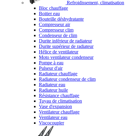
Refroidissement, climatisation
Bloc chauffage
Boitier eau
Bouteille déshydratante
Compresseur air
Compresseur clim
Condenseur de clim
Durite inférieur de radiateur
Durite supérieur de radiateur
Hélice de ventilateur
Moto ventilateur condenseur
Pompe à eau
Pulseur d'air
Radiateur chauffage
Radiateur condenseur de clim
Radiateur eau
Radiateur huile
Résistance chauffage
Tuyau de climatisation
Vase d'expansion
Ventilateur chauffage
Ventilateur eau
Viscocoupler