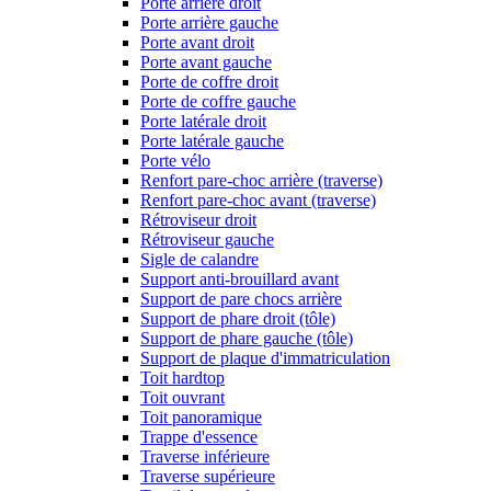
Porte arrière droit
Porte arrière gauche
Porte avant droit
Porte avant gauche
Porte de coffre droit
Porte de coffre gauche
Porte latérale droit
Porte latérale gauche
Porte vélo
Renfort pare-choc arrière (traverse)
Renfort pare-choc avant (traverse)
Rétroviseur droit
Rétroviseur gauche
Sigle de calandre
Support anti-brouillard avant
Support de pare chocs arrière
Support de phare droit (tôle)
Support de phare gauche (tôle)
Support de plaque d'immatriculation
Toit hardtop
Toit ouvrant
Toit panoramique
Trappe d'essence
Traverse inférieure
Traverse supérieure