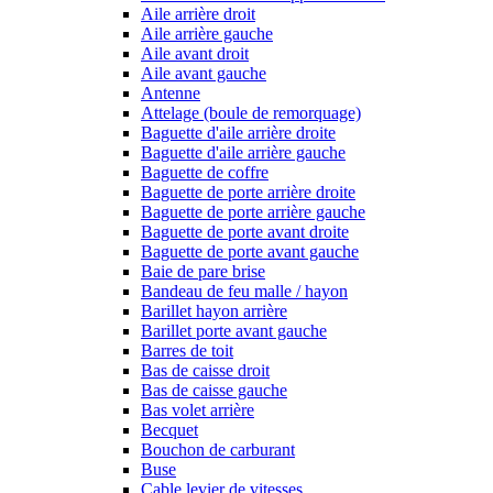
Aile arrière droit
Aile arrière gauche
Aile avant droit
Aile avant gauche
Antenne
Attelage (boule de remorquage)
Baguette d'aile arrière droite
Baguette d'aile arrière gauche
Baguette de coffre
Baguette de porte arrière droite
Baguette de porte arrière gauche
Baguette de porte avant droite
Baguette de porte avant gauche
Baie de pare brise
Bandeau de feu malle / hayon
Barillet hayon arrière
Barillet porte avant gauche
Barres de toit
Bas de caisse droit
Bas de caisse gauche
Bas volet arrière
Becquet
Bouchon de carburant
Buse
Cable levier de vitesses