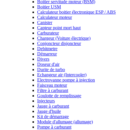
Boitier servitude moteur (BSM)
Boitier USM
Calculateur boitier électronique ESP / ABS
Calculateur moteur
Canister
Capteur point mort haut
Carburateur
Chargeur (Voiture électrique)
Conjoncteur disjoncteur
Debitmetre
Démarreur
Divers
Doseur d'air
Durite de turbo
Echangeur air (Intercooler)
Electrovanne pompe à injection
Faisceau moteur
Filtre à carburant
Goulotte de remplissage
Injecteurs
Jauge à carburant
Jauge d'huile
Kit de démarrage
Module d'allumage (allumage)
Pompe à carburant