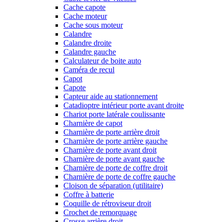
Cache capote
Cache moteur
Cache sous moteur
Calandre
Calandre droite
Calandre gauche
Calculateur de boite auto
Caméra de recul
Capot
Capote
Capteur aide au stationnement
Catadioptre intérieur porte avant droite
Chariot porte latérale coulissante
Charnière de capot
Charnière de porte arrière droit
Charnière de porte arrière gauche
Charnière de porte avant droit
Charnière de porte avant gauche
Charnière de porte de coffre droit
Charnière de porte de coffre gauche
Cloison de séparation (utilitaire)
Coffre à batterie
Coquille de rétroviseur droit
Crochet de remorquage
Crosse arrière droit