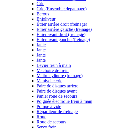
Cric
Cric (Ensemble depannage)
Ecrous
Enjoliveur
Étrier arrière droit (freinage)
Étrier arrière gauche (freinage)
Étrier avant droit (freinage)
Étrier avant gauche (freinage)
Jante
Jante
Jante
Jante
Levier frein à main
Machoire de frein
Maitre cylindre (freinage)
Manivelle cric
Paire de disques arrière
Paire de disques avant
Panier roue de secours
Poignée électrique frein à main
Pompe à vide
Répartiteur de freinage
Roue
Roue de secours
Servo frein