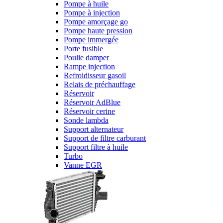
Pompe à huile
Pompe à injection
Pompe amorçage go
Pompe haute pression
Pompe immergée
Porte fusible
Poulie damper
Rampe injection
Refroidisseur gasoil
Relais de préchauffage
Réservoir
Réservoir AdBlue
Réservoir cerine
Sonde lambda
Support alternateur
Support de filtre carburant
Support filtre à huile
Turbo
Vanne EGR