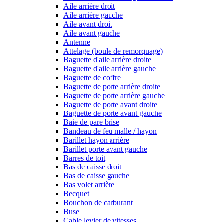
Aile arrière droit
Aile arrière gauche
Aile avant droit
Aile avant gauche
Antenne
Attelage (boule de remorquage)
Baguette d'aile arrière droite
Baguette d'aile arrière gauche
Baguette de coffre
Baguette de porte arrière droite
Baguette de porte arrière gauche
Baguette de porte avant droite
Baguette de porte avant gauche
Baie de pare brise
Bandeau de feu malle / hayon
Barillet hayon arrière
Barillet porte avant gauche
Barres de toit
Bas de caisse droit
Bas de caisse gauche
Bas volet arrière
Becquet
Bouchon de carburant
Buse
Cable levier de vitesses