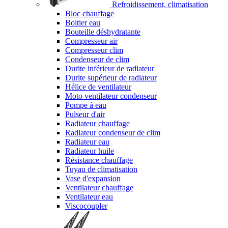
Refroidissement, climatisation
Bloc chauffage
Boitier eau
Bouteille déshydratante
Compresseur air
Compresseur clim
Condenseur de clim
Durite inférieur de radiateur
Durite supérieur de radiateur
Hélice de ventilateur
Moto ventilateur condenseur
Pompe à eau
Pulseur d'air
Radiateur chauffage
Radiateur condenseur de clim
Radiateur eau
Radiateur huile
Résistance chauffage
Tuyau de climatisation
Vase d'expansion
Ventilateur chauffage
Ventilateur eau
Viscocoupler