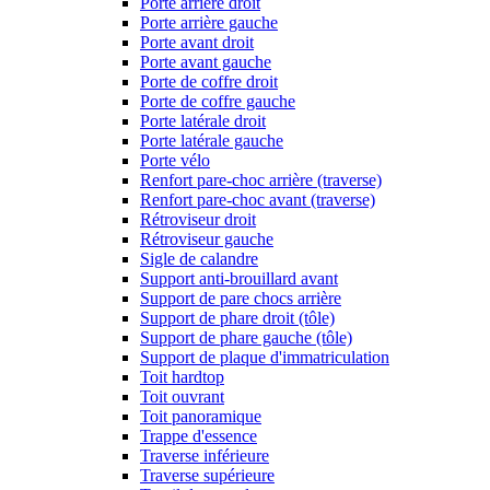
Porte arrière droit
Porte arrière gauche
Porte avant droit
Porte avant gauche
Porte de coffre droit
Porte de coffre gauche
Porte latérale droit
Porte latérale gauche
Porte vélo
Renfort pare-choc arrière (traverse)
Renfort pare-choc avant (traverse)
Rétroviseur droit
Rétroviseur gauche
Sigle de calandre
Support anti-brouillard avant
Support de pare chocs arrière
Support de phare droit (tôle)
Support de phare gauche (tôle)
Support de plaque d'immatriculation
Toit hardtop
Toit ouvrant
Toit panoramique
Trappe d'essence
Traverse inférieure
Traverse supérieure