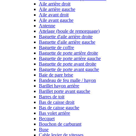
Aile arrière droit
Aile arrière gauche
Aile avant droit
Aile avant gauche
Antenne
Attelage (boule de remorquage)
Baguette d'aile arrière droite
Baguette d'aile arrière gauche
Baguette de coffre
Baguette de porte arrière droite
Baguette de porte arrière gauche
Baguette de porte avant droite
Baguette de porte avant gauche
Baie de pare brise
Bandeau de feu malle / hayon
Barillet hayon arrière
Barillet porte avant gauche
Barres de toit
Bas de caisse droit
Bas de caisse gauche
Bas volet arrière
Becquet
Bouchon de carburant
Buse
Cable levier de vitesses