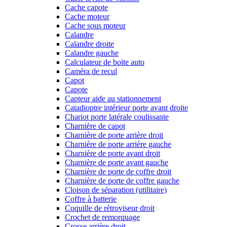
Cache capote
Cache moteur
Cache sous moteur
Calandre
Calandre droite
Calandre gauche
Calculateur de boite auto
Caméra de recul
Capot
Capote
Capteur aide au stationnement
Catadioptre intérieur porte avant droite
Chariot porte latérale coulissante
Charnière de capot
Charnière de porte arrière droit
Charnière de porte arrière gauche
Charnière de porte avant droit
Charnière de porte avant gauche
Charnière de porte de coffre droit
Charnière de porte de coffre gauche
Cloison de séparation (utilitaire)
Coffre à batterie
Coquille de rétroviseur droit
Crochet de remorquage
Crosse arrière droit