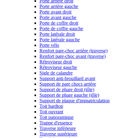
Porte arrière droit
Porte arrière gauche
Porte avant droit
Porte avant gauche
Porte de coffre droit
Porte de coffre gauche
Porte latérale droit
Porte latérale gauche
Porte vélo
Renfort pare-choc arrière (traverse)
Renfort pare-choc avant (traverse)
Rétroviseur droit
Rétroviseur gauche
Sigle de calandre
Support anti-brouillard avant
Support de pare chocs arrière
Support de phare droit (tôle)
Support de phare gauche (tôle)
Support de plaque d'immatriculation
Toit hardtop
Toit ouvrant
Toit panoramique
Trappe d'essence
Traverse inférieure
Traverse supérieure