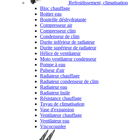
Refroidissement, climatisation
Bloc chauffage
Boitier eau
Bouteille déshydratante
Compresseur air
Compresseur clim
Condenseur de clim
Durite inférieur de radiateur
Durite supérieur de radiateur
Hélice de ventilateur
Moto ventilateur condenseur
Pompe à eau
Pulseur d'air
Radiateur chauffage
Radiateur condenseur de clim
Radiateur eau
Radiateur huile
Résistance chauffage
Tuyau de climatisation
Vase d'expansion
Ventilateur chauffage
Ventilateur eau
Viscocoupler