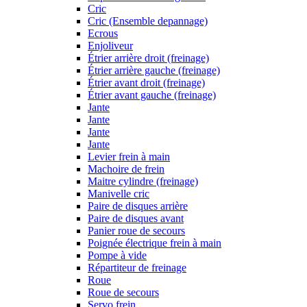
Cric
Cric (Ensemble depannage)
Ecrous
Enjoliveur
Étrier arrière droit (freinage)
Étrier arrière gauche (freinage)
Étrier avant droit (freinage)
Étrier avant gauche (freinage)
Jante
Jante
Jante
Jante
Levier frein à main
Machoire de frein
Maitre cylindre (freinage)
Manivelle cric
Paire de disques arrière
Paire de disques avant
Panier roue de secours
Poignée électrique frein à main
Pompe à vide
Répartiteur de freinage
Roue
Roue de secours
Servo frein