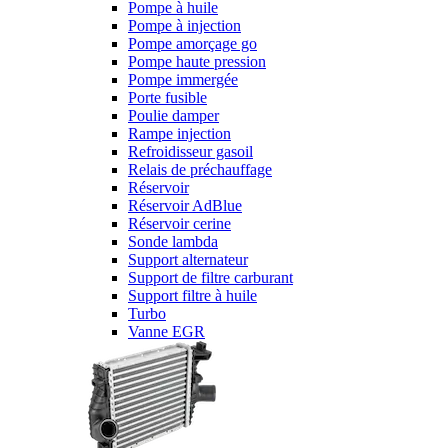
Pompe à huile
Pompe à injection
Pompe amorçage go
Pompe haute pression
Pompe immergée
Porte fusible
Poulie damper
Rampe injection
Refroidisseur gasoil
Relais de préchauffage
Réservoir
Réservoir AdBlue
Réservoir cerine
Sonde lambda
Support alternateur
Support de filtre carburant
Support filtre à huile
Turbo
Vanne EGR