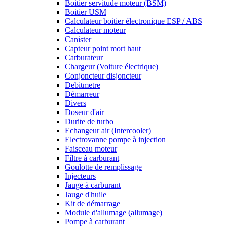
Boitier servitude moteur (BSM)
Boitier USM
Calculateur boitier électronique ESP / ABS
Calculateur moteur
Canister
Capteur point mort haut
Carburateur
Chargeur (Voiture électrique)
Conjoncteur disjoncteur
Debitmetre
Démarreur
Divers
Doseur d'air
Durite de turbo
Echangeur air (Intercooler)
Electrovanne pompe à injection
Faisceau moteur
Filtre à carburant
Goulotte de remplissage
Injecteurs
Jauge à carburant
Jauge d'huile
Kit de démarrage
Module d'allumage (allumage)
Pompe à carburant