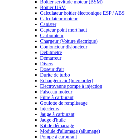
Boitier servitude moteur (BSM)
Boitier USM
Calculateur boitier électronique ESP / ABS
Calculateur moteur
Canister
Capteur point mort haut
Carburateur
Chargeur (Voiture électrique)
Conjoncteur disjoncteur
Debitmetre
Démarreur
Divers
Doseur d'air
Durite de turbo
Echangeur air (Intercooler)
Electrovanne pompe à injection
Faisceau moteur
Filtre à carburant
Goulotte de remplissage
Injecteurs
Jauge à carburant
Jauge d'huile
Kit de démarrage
Module d'allumage (allumage)
Pompe à carburant