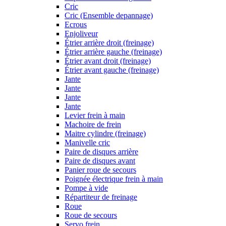
Cric
Cric (Ensemble depannage)
Ecrous
Enjoliveur
Étrier arrière droit (freinage)
Étrier arrière gauche (freinage)
Étrier avant droit (freinage)
Étrier avant gauche (freinage)
Jante
Jante
Jante
Jante
Levier frein à main
Machoire de frein
Maitre cylindre (freinage)
Manivelle cric
Paire de disques arrière
Paire de disques avant
Panier roue de secours
Poignée électrique frein à main
Pompe à vide
Répartiteur de freinage
Roue
Roue de secours
Servo frein