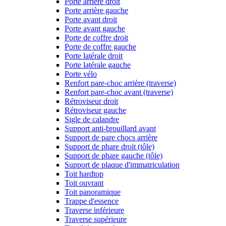
Porte arrière droit
Porte arrière gauche
Porte avant droit
Porte avant gauche
Porte de coffre droit
Porte de coffre gauche
Porte latérale droit
Porte latérale gauche
Porte vélo
Renfort pare-choc arrière (traverse)
Renfort pare-choc avant (traverse)
Rétroviseur droit
Rétroviseur gauche
Sigle de calandre
Support anti-brouillard avant
Support de pare chocs arrière
Support de phare droit (tôle)
Support de phare gauche (tôle)
Support de plaque d'immatriculation
Toit hardtop
Toit ouvrant
Toit panoramique
Trappe d'essence
Traverse inférieure
Traverse supérieure