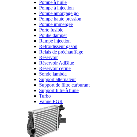
Pompe à huile
Pompe à injection
Pompe amorçage go
Pompe haute pression
Pompe immergée
Porte fusible
Poulie damper
Rampe injection
Refroidisseur gasoil
Relais de préchauffage
Réservoir
Réservoir AdBlue
Réservoir cerine
Sonde lambda
Support alternateur
Support de filtre carburant
Support filtre à huile
Turbo
Vanne EGR