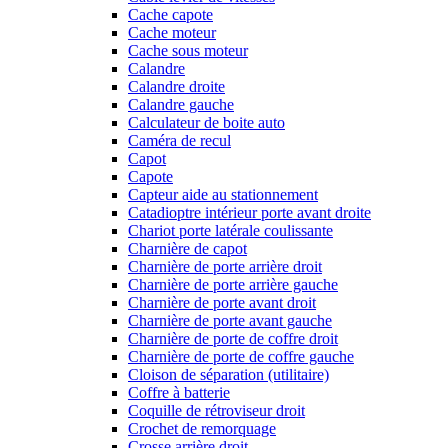
Cache capote
Cache moteur
Cache sous moteur
Calandre
Calandre droite
Calandre gauche
Calculateur de boite auto
Caméra de recul
Capot
Capote
Capteur aide au stationnement
Catadioptre intérieur porte avant droite
Chariot porte latérale coulissante
Charnière de capot
Charnière de porte arrière droit
Charnière de porte arrière gauche
Charnière de porte avant droit
Charnière de porte avant gauche
Charnière de porte de coffre droit
Charnière de porte de coffre gauche
Cloison de séparation (utilitaire)
Coffre à batterie
Coquille de rétroviseur droit
Crochet de remorquage
Crosse arrière droit