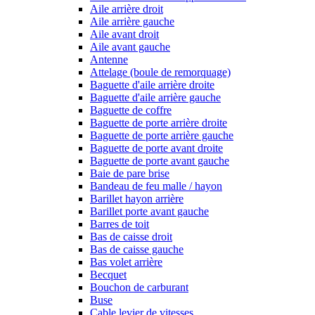
Aile arrière droit
Aile arrière gauche
Aile avant droit
Aile avant gauche
Antenne
Attelage (boule de remorquage)
Baguette d'aile arrière droite
Baguette d'aile arrière gauche
Baguette de coffre
Baguette de porte arrière droite
Baguette de porte arrière gauche
Baguette de porte avant droite
Baguette de porte avant gauche
Baie de pare brise
Bandeau de feu malle / hayon
Barillet hayon arrière
Barillet porte avant gauche
Barres de toit
Bas de caisse droit
Bas de caisse gauche
Bas volet arrière
Becquet
Bouchon de carburant
Buse
Cable levier de vitesses