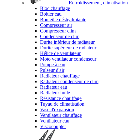
Refroidissement, climatisation
Bloc chauffage
Boitier eau
Bouteille déshydratante
Compresseur air
Compresseur clim
Condenseur de clim
Durite inférieur de radiateur
Durite supérieur de radiateur
Hélice de ventilateur
Moto ventilateur condenseur
Pompe à eau
Pulseur d'air
Radiateur chauffage
Radiateur condenseur de clim
Radiateur eau
Radiateur huile
Résistance chauffage
Tuyau de climatisation
Vase d'expansion
Ventilateur chauffage
Ventilateur eau
Viscocoupler