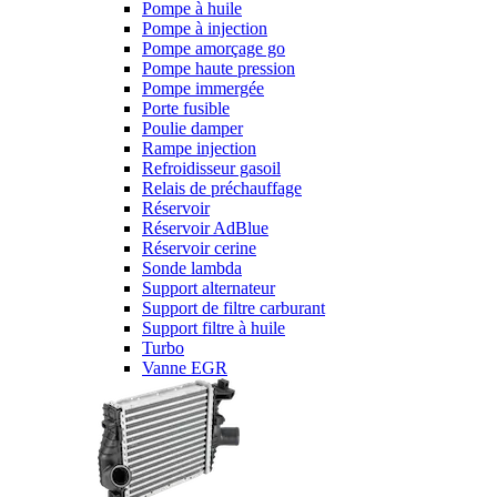
Pompe à huile
Pompe à injection
Pompe amorçage go
Pompe haute pression
Pompe immergée
Porte fusible
Poulie damper
Rampe injection
Refroidisseur gasoil
Relais de préchauffage
Réservoir
Réservoir AdBlue
Réservoir cerine
Sonde lambda
Support alternateur
Support de filtre carburant
Support filtre à huile
Turbo
Vanne EGR