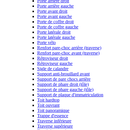
Porte arrière droit
Porte arrière gauche
Porte avant droit
Porte avant gauche
Porte de coffre droit
Porte de coffre gauche
Porte latérale droit
Porte latérale gauche
Porte vélo
Renfort pare-choc arrière (traverse)
Renfort pare-choc avant (traverse)
Rétroviseur droit
Rétroviseur gauche
Sigle de calandre
Support anti-brouillard avant
Support de pare chocs arrière
Support de phare droit (tôle)
Support de phare gauche (tôle)
Support de plaque d'immatriculation
Toit hardtop
Toit ouvrant
Toit panoramique
Trappe d'essence
Traverse inférieure
Traverse supérieure