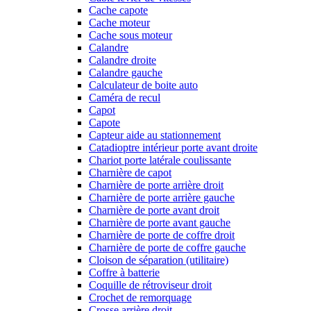
Cache capote
Cache moteur
Cache sous moteur
Calandre
Calandre droite
Calandre gauche
Calculateur de boite auto
Caméra de recul
Capot
Capote
Capteur aide au stationnement
Catadioptre intérieur porte avant droite
Chariot porte latérale coulissante
Charnière de capot
Charnière de porte arrière droit
Charnière de porte arrière gauche
Charnière de porte avant droit
Charnière de porte avant gauche
Charnière de porte de coffre droit
Charnière de porte de coffre gauche
Cloison de séparation (utilitaire)
Coffre à batterie
Coquille de rétroviseur droit
Crochet de remorquage
Crosse arrière droit