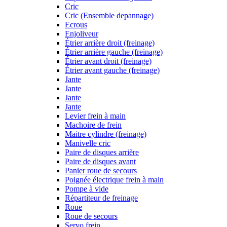
Cric
Cric (Ensemble depannage)
Ecrous
Enjoliveur
Étrier arrière droit (freinage)
Étrier arrière gauche (freinage)
Étrier avant droit (freinage)
Étrier avant gauche (freinage)
Jante
Jante
Jante
Jante
Levier frein à main
Machoire de frein
Maitre cylindre (freinage)
Manivelle cric
Paire de disques arrière
Paire de disques avant
Panier roue de secours
Poignée électrique frein à main
Pompe à vide
Répartiteur de freinage
Roue
Roue de secours
Servo frein