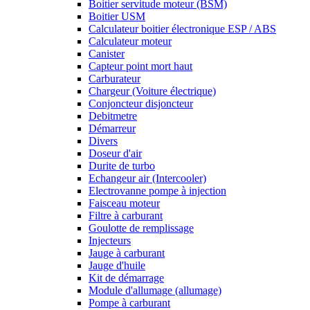
Boitier servitude moteur (BSM)
Boitier USM
Calculateur boitier électronique ESP / ABS
Calculateur moteur
Canister
Capteur point mort haut
Carburateur
Chargeur (Voiture électrique)
Conjoncteur disjoncteur
Debitmetre
Démarreur
Divers
Doseur d'air
Durite de turbo
Echangeur air (Intercooler)
Electrovanne pompe à injection
Faisceau moteur
Filtre à carburant
Goulotte de remplissage
Injecteurs
Jauge à carburant
Jauge d'huile
Kit de démarrage
Module d'allumage (allumage)
Pompe à carburant