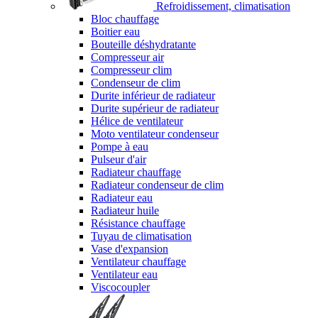
Refroidissement, climatisation
Bloc chauffage
Boitier eau
Bouteille déshydratante
Compresseur air
Compresseur clim
Condenseur de clim
Durite inférieur de radiateur
Durite supérieur de radiateur
Hélice de ventilateur
Moto ventilateur condenseur
Pompe à eau
Pulseur d'air
Radiateur chauffage
Radiateur condenseur de clim
Radiateur eau
Radiateur huile
Résistance chauffage
Tuyau de climatisation
Vase d'expansion
Ventilateur chauffage
Ventilateur eau
Viscocoupler