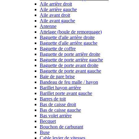
Aile arrière droit
Aile arrière gauche
Aile avant droit
Aile avant gauche
Antenne
Attelage (boule de remorquage)
Baguette d'aile arrière droite
Baguette d'aile arrière gauche
Baguette de coffre
Baguette de porte arrière droite
Baguette de porte arrière gauche
Baguette de porte avant droite
Baguette de porte avant gauche
Baie de pare brise
Bandeau de feu malle / hayon
Barillet hayon arrière
Barillet porte avant gauche
Barres de toit
Bas de caisse droit
Bas de caisse gauche
Bas volet arrière
Becquet
Bouchon de carburant
Buse
Cable levier de vitesses