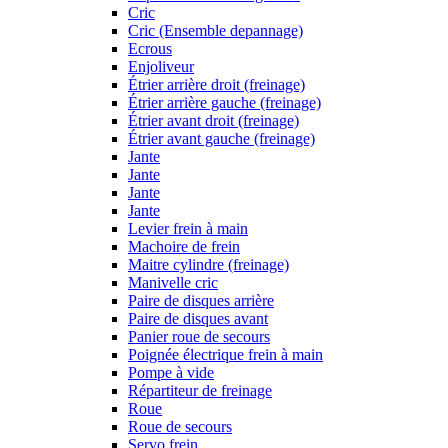
Cric
Cric (Ensemble depannage)
Ecrous
Enjoliveur
Étrier arrière droit (freinage)
Étrier arrière gauche (freinage)
Étrier avant droit (freinage)
Étrier avant gauche (freinage)
Jante
Jante
Jante
Jante
Levier frein à main
Machoire de frein
Maitre cylindre (freinage)
Manivelle cric
Paire de disques arrière
Paire de disques avant
Panier roue de secours
Poignée électrique frein à main
Pompe à vide
Répartiteur de freinage
Roue
Roue de secours
Servo frein