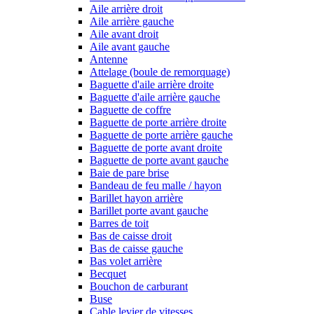
Aile arrière droit
Aile arrière gauche
Aile avant droit
Aile avant gauche
Antenne
Attelage (boule de remorquage)
Baguette d'aile arrière droite
Baguette d'aile arrière gauche
Baguette de coffre
Baguette de porte arrière droite
Baguette de porte arrière gauche
Baguette de porte avant droite
Baguette de porte avant gauche
Baie de pare brise
Bandeau de feu malle / hayon
Barillet hayon arrière
Barillet porte avant gauche
Barres de toit
Bas de caisse droit
Bas de caisse gauche
Bas volet arrière
Becquet
Bouchon de carburant
Buse
Cable levier de vitesses