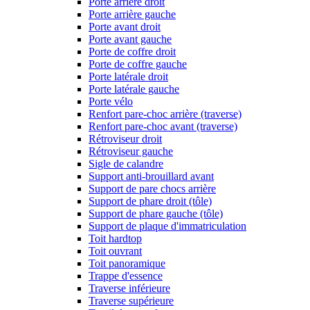
Porte arrière droit
Porte arrière gauche
Porte avant droit
Porte avant gauche
Porte de coffre droit
Porte de coffre gauche
Porte latérale droit
Porte latérale gauche
Porte vélo
Renfort pare-choc arrière (traverse)
Renfort pare-choc avant (traverse)
Rétroviseur droit
Rétroviseur gauche
Sigle de calandre
Support anti-brouillard avant
Support de pare chocs arrière
Support de phare droit (tôle)
Support de phare gauche (tôle)
Support de plaque d'immatriculation
Toit hardtop
Toit ouvrant
Toit panoramique
Trappe d'essence
Traverse inférieure
Traverse supérieure