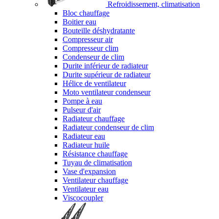
Refroidissement, climatisation
Bloc chauffage
Boitier eau
Bouteille déshydratante
Compresseur air
Compresseur clim
Condenseur de clim
Durite inférieur de radiateur
Durite supérieur de radiateur
Hélice de ventilateur
Moto ventilateur condenseur
Pompe à eau
Pulseur d'air
Radiateur chauffage
Radiateur condenseur de clim
Radiateur eau
Radiateur huile
Résistance chauffage
Tuyau de climatisation
Vase d'expansion
Ventilateur chauffage
Ventilateur eau
Viscocoupler