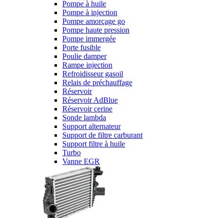
Pompe à huile
Pompe à injection
Pompe amorçage go
Pompe haute pression
Pompe immergée
Porte fusible
Poulie damper
Rampe injection
Refroidisseur gasoil
Relais de préchauffage
Réservoir
Réservoir AdBlue
Réservoir cerine
Sonde lambda
Support alternateur
Support de filtre carburant
Support filtre à huile
Turbo
Vanne EGR