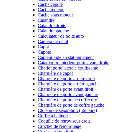
Cache capote
Cache moteur
Cache sous moteur
Calandre
Calandre droite
Calandre gauche
Calculateur de boite auto
Caméra de recul
Capot
Capote
Capteur aide au stationnement
Catadioptre intérieur porte avant droite
Chariot porte latérale coulissante
Charnière de capot
Charnière de porte arrière droit
Charnière de porte arrière gauche
Charnière de porte avant droit
Charnière de porte avant gauche
Charnière de porte de coffre droit
Charnière de porte de coffre gauche
Cloison de séparation (utilitaire)
Coffre à batterie
Coquille de rétroviseur droit
Crochet de remorquage
Crosse arrière droit