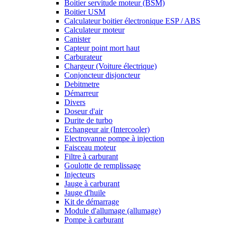
Boitier servitude moteur (BSM)
Boitier USM
Calculateur boitier électronique ESP / ABS
Calculateur moteur
Canister
Capteur point mort haut
Carburateur
Chargeur (Voiture électrique)
Conjoncteur disjoncteur
Debitmetre
Démarreur
Divers
Doseur d'air
Durite de turbo
Echangeur air (Intercooler)
Electrovanne pompe à injection
Faisceau moteur
Filtre à carburant
Goulotte de remplissage
Injecteurs
Jauge à carburant
Jauge d'huile
Kit de démarrage
Module d'allumage (allumage)
Pompe à carburant