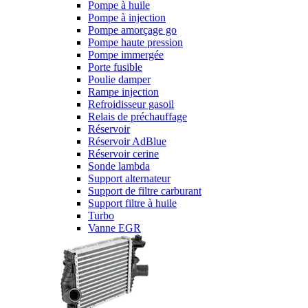
Pompe à huile
Pompe à injection
Pompe amorçage go
Pompe haute pression
Pompe immergée
Porte fusible
Poulie damper
Rampe injection
Refroidisseur gasoil
Relais de préchauffage
Réservoir
Réservoir AdBlue
Réservoir cerine
Sonde lambda
Support alternateur
Support de filtre carburant
Support filtre à huile
Turbo
Vanne EGR