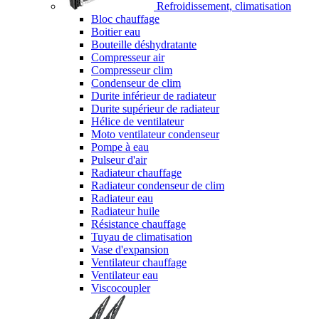
Refroidissement, climatisation
Bloc chauffage
Boitier eau
Bouteille déshydratante
Compresseur air
Compresseur clim
Condenseur de clim
Durite inférieur de radiateur
Durite supérieur de radiateur
Hélice de ventilateur
Moto ventilateur condenseur
Pompe à eau
Pulseur d'air
Radiateur chauffage
Radiateur condenseur de clim
Radiateur eau
Radiateur huile
Résistance chauffage
Tuyau de climatisation
Vase d'expansion
Ventilateur chauffage
Ventilateur eau
Viscocoupler