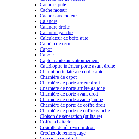
Cache capote
Cache moteur
Cache sous moteur
Calandre
Calandre droite
Calandre gauche
Calculateur de boite auto
Caméra de recul
Capot
Capote
Capteur aide au stationnement
Catadioptre intérieur porte avant droite
Chariot porte latérale coulissante
Charnière de capot
Charnière de porte arrière droit
Charnière de porte arrière gauche
Charnière de porte avant droit
Charnière de porte avant gauche
Charnière de porte de coffre droit
Charnière de porte de coffre gauche
Cloison de séparation (utilitaire)
Coffre à batterie
Coquille de rétroviseur droit
Crochet de remorquage
Crosse arrière droit