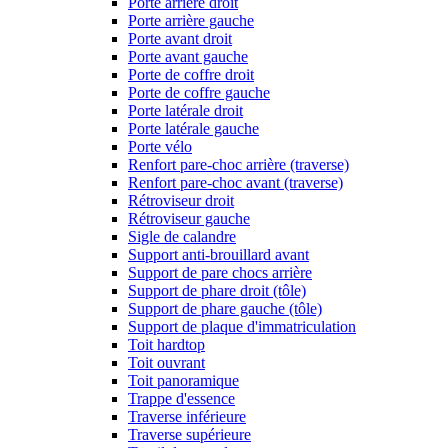
Porte arrière droit
Porte arrière gauche
Porte avant droit
Porte avant gauche
Porte de coffre droit
Porte de coffre gauche
Porte latérale droit
Porte latérale gauche
Porte vélo
Renfort pare-choc arrière (traverse)
Renfort pare-choc avant (traverse)
Rétroviseur droit
Rétroviseur gauche
Sigle de calandre
Support anti-brouillard avant
Support de pare chocs arrière
Support de phare droit (tôle)
Support de phare gauche (tôle)
Support de plaque d'immatriculation
Toit hardtop
Toit ouvrant
Toit panoramique
Trappe d'essence
Traverse inférieure
Traverse supérieure