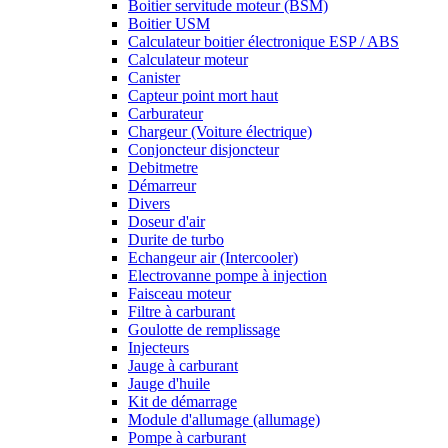
Boitier servitude moteur (BSM)
Boitier USM
Calculateur boitier électronique ESP / ABS
Calculateur moteur
Canister
Capteur point mort haut
Carburateur
Chargeur (Voiture électrique)
Conjoncteur disjoncteur
Debitmetre
Démarreur
Divers
Doseur d'air
Durite de turbo
Echangeur air (Intercooler)
Electrovanne pompe à injection
Faisceau moteur
Filtre à carburant
Goulotte de remplissage
Injecteurs
Jauge à carburant
Jauge d'huile
Kit de démarrage
Module d'allumage (allumage)
Pompe à carburant