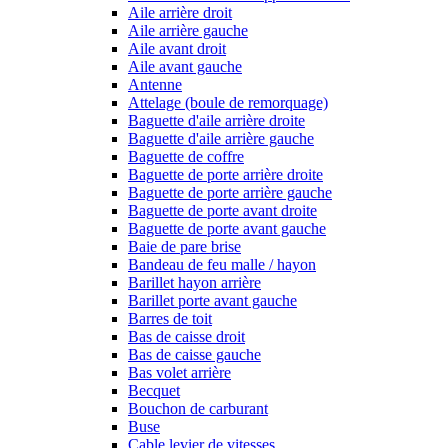
Aile arrière droit
Aile arrière gauche
Aile avant droit
Aile avant gauche
Antenne
Attelage (boule de remorquage)
Baguette d'aile arrière droite
Baguette d'aile arrière gauche
Baguette de coffre
Baguette de porte arrière droite
Baguette de porte arrière gauche
Baguette de porte avant droite
Baguette de porte avant gauche
Baie de pare brise
Bandeau de feu malle / hayon
Barillet hayon arrière
Barillet porte avant gauche
Barres de toit
Bas de caisse droit
Bas de caisse gauche
Bas volet arrière
Becquet
Bouchon de carburant
Buse
Cable levier de vitesses