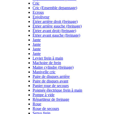
Cric
Cric (Ensemble depannage)
Ecrous
Enjoliveur
Étrier arrière droit (freinage)
Étrier arrière gauche (freinage)
Étrier avant droit (freinage)
Étrier avant gauche (freinage)
Jante
Jante
Jante
Jante
Levier frein à main
Machoire de frein
Maitre cylindre (freinage)
Manivelle cric
Paire de disques arrière
Paire de disques avant
Panier roue de secours
Poignée électrique frein à main
Pompe à vide
Répartiteur de freinage
Roue
Roue de secours
Servo frein