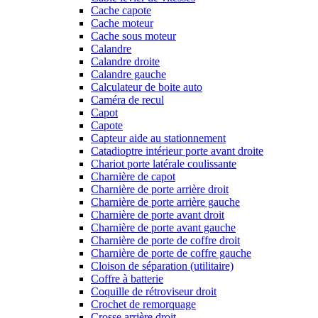
Cache capote
Cache moteur
Cache sous moteur
Calandre
Calandre droite
Calandre gauche
Calculateur de boite auto
Caméra de recul
Capot
Capote
Capteur aide au stationnement
Catadioptre intérieur porte avant droite
Chariot porte latérale coulissante
Charnière de capot
Charnière de porte arrière droit
Charnière de porte arrière gauche
Charnière de porte avant droit
Charnière de porte avant gauche
Charnière de porte de coffre droit
Charnière de porte de coffre gauche
Cloison de séparation (utilitaire)
Coffre à batterie
Coquille de rétroviseur droit
Crochet de remorquage
Crosse arrière droit