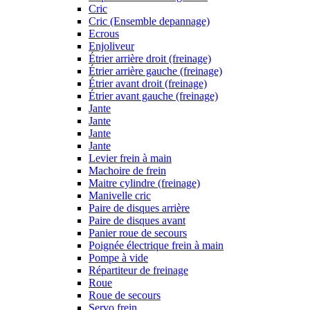
Cric
Cric (Ensemble depannage)
Ecrous
Enjoliveur
Étrier arrière droit (freinage)
Étrier arrière gauche (freinage)
Étrier avant droit (freinage)
Étrier avant gauche (freinage)
Jante
Jante
Jante
Jante
Levier frein à main
Machoire de frein
Maitre cylindre (freinage)
Manivelle cric
Paire de disques arrière
Paire de disques avant
Panier roue de secours
Poignée électrique frein à main
Pompe à vide
Répartiteur de freinage
Roue
Roue de secours
Servo frein