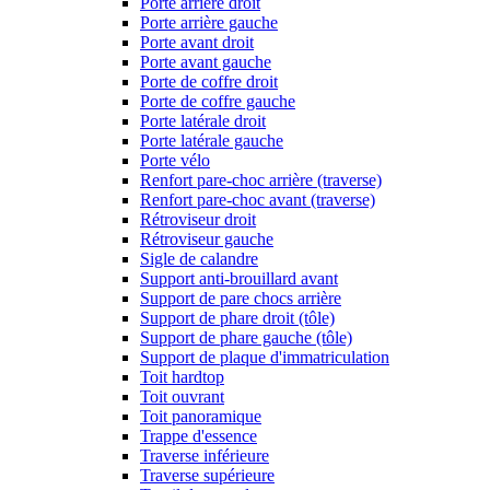
Porte arrière droit
Porte arrière gauche
Porte avant droit
Porte avant gauche
Porte de coffre droit
Porte de coffre gauche
Porte latérale droit
Porte latérale gauche
Porte vélo
Renfort pare-choc arrière (traverse)
Renfort pare-choc avant (traverse)
Rétroviseur droit
Rétroviseur gauche
Sigle de calandre
Support anti-brouillard avant
Support de pare chocs arrière
Support de phare droit (tôle)
Support de phare gauche (tôle)
Support de plaque d'immatriculation
Toit hardtop
Toit ouvrant
Toit panoramique
Trappe d'essence
Traverse inférieure
Traverse supérieure