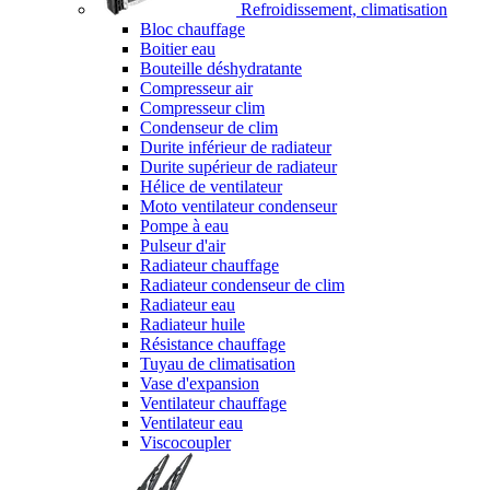
Refroidissement, climatisation
Bloc chauffage
Boitier eau
Bouteille déshydratante
Compresseur air
Compresseur clim
Condenseur de clim
Durite inférieur de radiateur
Durite supérieur de radiateur
Hélice de ventilateur
Moto ventilateur condenseur
Pompe à eau
Pulseur d'air
Radiateur chauffage
Radiateur condenseur de clim
Radiateur eau
Radiateur huile
Résistance chauffage
Tuyau de climatisation
Vase d'expansion
Ventilateur chauffage
Ventilateur eau
Viscocoupler