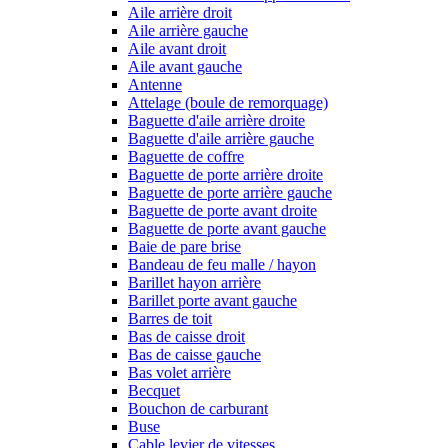
Aile arrière droit
Aile arrière gauche
Aile avant droit
Aile avant gauche
Antenne
Attelage (boule de remorquage)
Baguette d'aile arrière droite
Baguette d'aile arrière gauche
Baguette de coffre
Baguette de porte arrière droite
Baguette de porte arrière gauche
Baguette de porte avant droite
Baguette de porte avant gauche
Baie de pare brise
Bandeau de feu malle / hayon
Barillet hayon arrière
Barillet porte avant gauche
Barres de toit
Bas de caisse droit
Bas de caisse gauche
Bas volet arrière
Becquet
Bouchon de carburant
Buse
Cable levier de vitesses