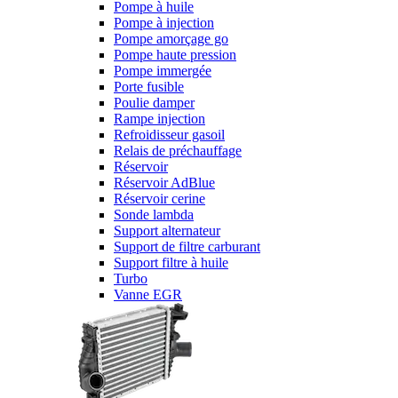
Pompe à huile
Pompe à injection
Pompe amorçage go
Pompe haute pression
Pompe immergée
Porte fusible
Poulie damper
Rampe injection
Refroidisseur gasoil
Relais de préchauffage
Réservoir
Réservoir AdBlue
Réservoir cerine
Sonde lambda
Support alternateur
Support de filtre carburant
Support filtre à huile
Turbo
Vanne EGR