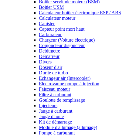
Boitier servitude moteur (BSM)
Boitier USM
Calculateur boitier électronique ESP / ABS
Calculateur moteur
Canister
Capteur point mort haut
Carburateur
Chargeur (Voiture électrique)
Conjoncteur disjoncteur
Debitmetre
Démarreur
Divers
Doseur d'air
Durite de turbo
Echangeur air (Intercooler)
Electrovanne pompe à injection
Faisceau moteur
Filtre à carburant
Goulotte de remplissage
Injecteurs
Jauge à carburant
Jauge d'huile
Kit de démarrage
Module d'allumage (allumage)
Pompe à carburant