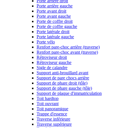
Porte arrière droit
Porte arrière gauche
Porte avant droit
Porte avant gauche
Porte de coffre droit
Porte de coffre gauche
Porte latérale droit
Porte latérale gauche
Porte vélo
Renfort pare-choc arrière (traverse)
Renfort pare-choc avant (traverse)
Rétroviseur droit
Rétroviseur gauche
Sigle de calandre
Support anti-brouillard avant
Support de pare chocs arrière
Support de phare droit (tôle)
Support de phare gauche (tôle)
Support de plaque d'immatriculation
Toit hardtop
Toit ouvrant
Toit panoramique
Trappe d'essence
Traverse inférieure
Traverse supérieure