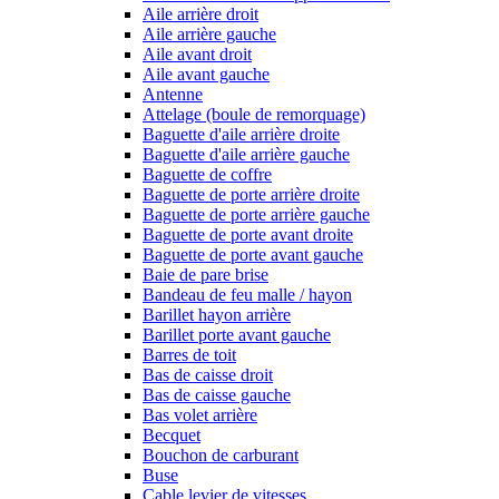
Aile arrière droit
Aile arrière gauche
Aile avant droit
Aile avant gauche
Antenne
Attelage (boule de remorquage)
Baguette d'aile arrière droite
Baguette d'aile arrière gauche
Baguette de coffre
Baguette de porte arrière droite
Baguette de porte arrière gauche
Baguette de porte avant droite
Baguette de porte avant gauche
Baie de pare brise
Bandeau de feu malle / hayon
Barillet hayon arrière
Barillet porte avant gauche
Barres de toit
Bas de caisse droit
Bas de caisse gauche
Bas volet arrière
Becquet
Bouchon de carburant
Buse
Cable levier de vitesses