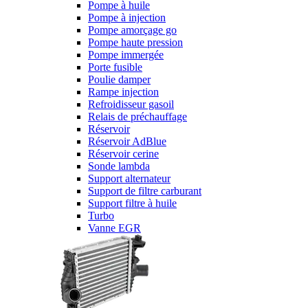
Pompe à huile
Pompe à injection
Pompe amorçage go
Pompe haute pression
Pompe immergée
Porte fusible
Poulie damper
Rampe injection
Refroidisseur gasoil
Relais de préchauffage
Réservoir
Réservoir AdBlue
Réservoir cerine
Sonde lambda
Support alternateur
Support de filtre carburant
Support filtre à huile
Turbo
Vanne EGR