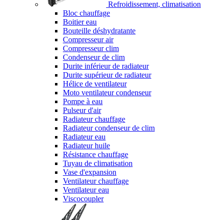
Refroidissement, climatisation
Bloc chauffage
Boitier eau
Bouteille déshydratante
Compresseur air
Compresseur clim
Condenseur de clim
Durite inférieur de radiateur
Durite supérieur de radiateur
Hélice de ventilateur
Moto ventilateur condenseur
Pompe à eau
Pulseur d'air
Radiateur chauffage
Radiateur condenseur de clim
Radiateur eau
Radiateur huile
Résistance chauffage
Tuyau de climatisation
Vase d'expansion
Ventilateur chauffage
Ventilateur eau
Viscocoupler