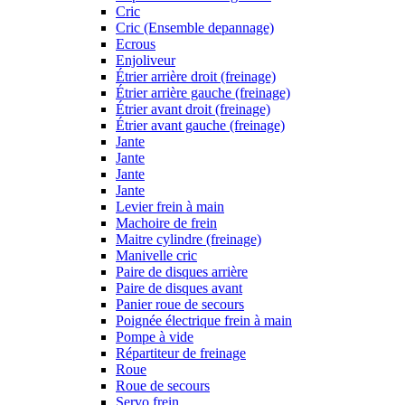
Cric
Cric (Ensemble depannage)
Ecrous
Enjoliveur
Étrier arrière droit (freinage)
Étrier arrière gauche (freinage)
Étrier avant droit (freinage)
Étrier avant gauche (freinage)
Jante
Jante
Jante
Jante
Levier frein à main
Machoire de frein
Maitre cylindre (freinage)
Manivelle cric
Paire de disques arrière
Paire de disques avant
Panier roue de secours
Poignée électrique frein à main
Pompe à vide
Répartiteur de freinage
Roue
Roue de secours
Servo frein