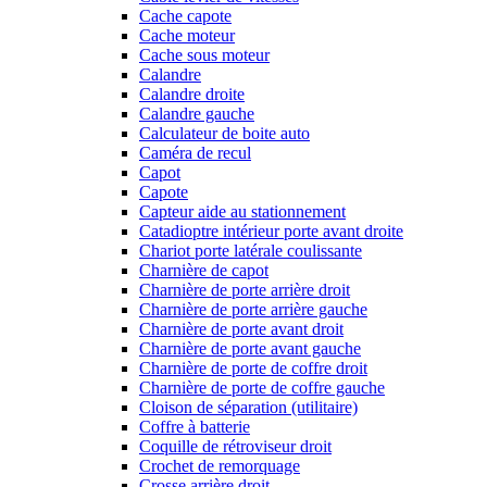
Cache capote
Cache moteur
Cache sous moteur
Calandre
Calandre droite
Calandre gauche
Calculateur de boite auto
Caméra de recul
Capot
Capote
Capteur aide au stationnement
Catadioptre intérieur porte avant droite
Chariot porte latérale coulissante
Charnière de capot
Charnière de porte arrière droit
Charnière de porte arrière gauche
Charnière de porte avant droit
Charnière de porte avant gauche
Charnière de porte de coffre droit
Charnière de porte de coffre gauche
Cloison de séparation (utilitaire)
Coffre à batterie
Coquille de rétroviseur droit
Crochet de remorquage
Crosse arrière droit