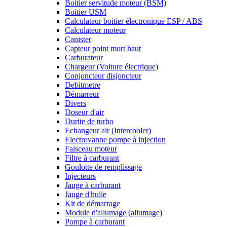
Boitier servitude moteur (BSM)
Boitier USM
Calculateur boitier électronique ESP / ABS
Calculateur moteur
Canister
Capteur point mort haut
Carburateur
Chargeur (Voiture électrique)
Conjoncteur disjoncteur
Debitmetre
Démarreur
Divers
Doseur d'air
Durite de turbo
Echangeur air (Intercooler)
Electrovanne pompe à injection
Faisceau moteur
Filtre à carburant
Goulotte de remplissage
Injecteurs
Jauge à carburant
Jauge d'huile
Kit de démarrage
Module d'allumage (allumage)
Pompe à carburant