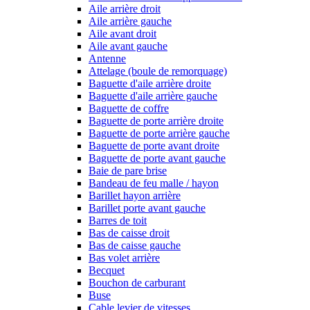
Aile arrière droit
Aile arrière gauche
Aile avant droit
Aile avant gauche
Antenne
Attelage (boule de remorquage)
Baguette d'aile arrière droite
Baguette d'aile arrière gauche
Baguette de coffre
Baguette de porte arrière droite
Baguette de porte arrière gauche
Baguette de porte avant droite
Baguette de porte avant gauche
Baie de pare brise
Bandeau de feu malle / hayon
Barillet hayon arrière
Barillet porte avant gauche
Barres de toit
Bas de caisse droit
Bas de caisse gauche
Bas volet arrière
Becquet
Bouchon de carburant
Buse
Cable levier de vitesses