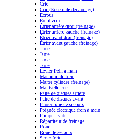
Cric
Cric (Ensemble depannage)
Ecrous
Enjoliveur
Étrier arrière droit (freinage)
Étrier arrière gauche (freinage)
Étrier avant droit (freinage)
Étrier avant gauche (freinage)
Jante
Jante
Jante
Jante
Levier frein à main
Machoire de frein
Maitre cylindre (freinage)
Manivelle cric
Paire de disques arrière
Paire de disques avant
Panier roue de secours
Poignée électrique frein à main
Pompe à vide
Répartiteur de freinage
Roue
Roue de secours
Servo frein