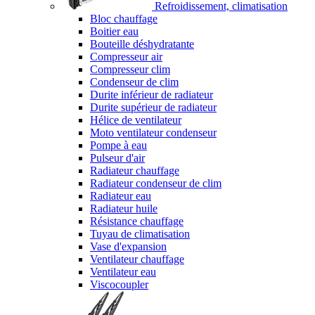
Refroidissement, climatisation
Bloc chauffage
Boitier eau
Bouteille déshydratante
Compresseur air
Compresseur clim
Condenseur de clim
Durite inférieur de radiateur
Durite supérieur de radiateur
Hélice de ventilateur
Moto ventilateur condenseur
Pompe à eau
Pulseur d'air
Radiateur chauffage
Radiateur condenseur de clim
Radiateur eau
Radiateur huile
Résistance chauffage
Tuyau de climatisation
Vase d'expansion
Ventilateur chauffage
Ventilateur eau
Viscocoupler