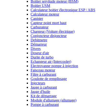
Boitier servitude moteur (BSM)
Boitier USM
Calculateur boitier électronique ESP / ABS
Calculateur moteur
Canister
Capteur point mort haut
Carburateur
Chargeur (Voiture électrique)
Conjoncteur disjoncteur
Debitmetre
Démarreur
Divers
Doseur d'air
Durite de turbo
Echangeur air (Intercooler)
Electrovanne pompe à injection
Faisceau moteur
Filtre à carburant
Goulotte de remplissage
Injecteurs
Jauge à carburant
Jauge d'huile
Kit de démarrage
Module d'allumage (allumage)
Pompe à carburant