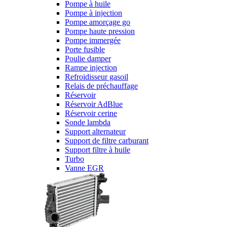
Pompe à huile
Pompe à injection
Pompe amorçage go
Pompe haute pression
Pompe immergée
Porte fusible
Poulie damper
Rampe injection
Refroidisseur gasoil
Relais de préchauffage
Réservoir
Réservoir AdBlue
Réservoir cerine
Sonde lambda
Support alternateur
Support de filtre carburant
Support filtre à huile
Turbo
Vanne EGR