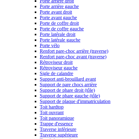
Porte arrière droit
Porte arrière gauche
Porte avant droit
Porte avant gauche
Porte de coffre droit
Porte de coffre gauche
Porte latérale droit
Porte latérale gauche
Porte vélo
Renfort pare-choc arrière (traverse)
Renfort pare-choc avant (traverse)
Rétroviseur droit
Rétroviseur gauche
Sigle de calandre
Support anti-brouillard avant
Support de pare chocs arrière
Support de phare droit (tôle)
Support de phare gauche (tôle)
Support de plaque d'immatriculation
Toit hardtop
Toit ouvrant
Toit panoramique
Trappe d'essence
Traverse inférieure
Traverse supérieure