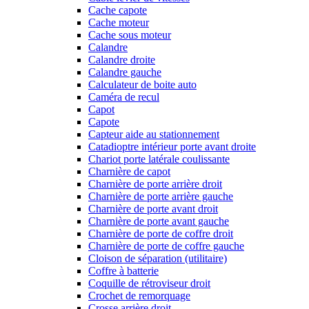
Cache capote
Cache moteur
Cache sous moteur
Calandre
Calandre droite
Calandre gauche
Calculateur de boite auto
Caméra de recul
Capot
Capote
Capteur aide au stationnement
Catadioptre intérieur porte avant droite
Chariot porte latérale coulissante
Charnière de capot
Charnière de porte arrière droit
Charnière de porte arrière gauche
Charnière de porte avant droit
Charnière de porte avant gauche
Charnière de porte de coffre droit
Charnière de porte de coffre gauche
Cloison de séparation (utilitaire)
Coffre à batterie
Coquille de rétroviseur droit
Crochet de remorquage
Crosse arrière droit