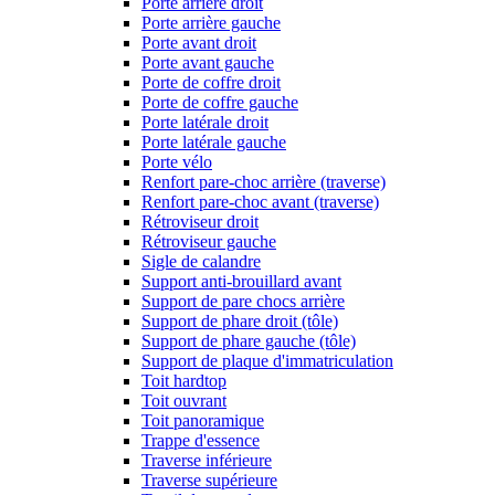
Porte arrière droit
Porte arrière gauche
Porte avant droit
Porte avant gauche
Porte de coffre droit
Porte de coffre gauche
Porte latérale droit
Porte latérale gauche
Porte vélo
Renfort pare-choc arrière (traverse)
Renfort pare-choc avant (traverse)
Rétroviseur droit
Rétroviseur gauche
Sigle de calandre
Support anti-brouillard avant
Support de pare chocs arrière
Support de phare droit (tôle)
Support de phare gauche (tôle)
Support de plaque d'immatriculation
Toit hardtop
Toit ouvrant
Toit panoramique
Trappe d'essence
Traverse inférieure
Traverse supérieure