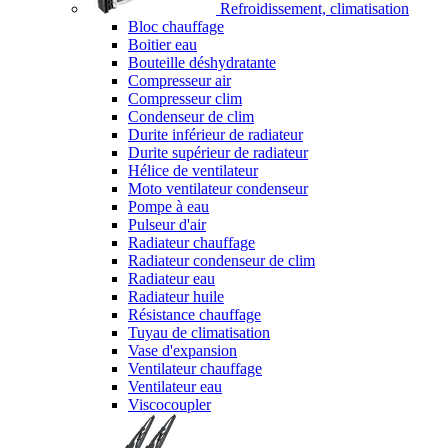
Refroidissement, climatisation
Bloc chauffage
Boitier eau
Bouteille déshydratante
Compresseur air
Compresseur clim
Condenseur de clim
Durite inférieur de radiateur
Durite supérieur de radiateur
Hélice de ventilateur
Moto ventilateur condenseur
Pompe à eau
Pulseur d'air
Radiateur chauffage
Radiateur condenseur de clim
Radiateur eau
Radiateur huile
Résistance chauffage
Tuyau de climatisation
Vase d'expansion
Ventilateur chauffage
Ventilateur eau
Viscocoupler