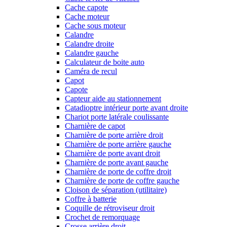
Cache capote
Cache moteur
Cache sous moteur
Calandre
Calandre droite
Calandre gauche
Calculateur de boite auto
Caméra de recul
Capot
Capote
Capteur aide au stationnement
Catadioptre intérieur porte avant droite
Chariot porte latérale coulissante
Charnière de capot
Charnière de porte arrière droit
Charnière de porte arrière gauche
Charnière de porte avant droit
Charnière de porte avant gauche
Charnière de porte de coffre droit
Charnière de porte de coffre gauche
Cloison de séparation (utilitaire)
Coffre à batterie
Coquille de rétroviseur droit
Crochet de remorquage
Crosse arrière droit