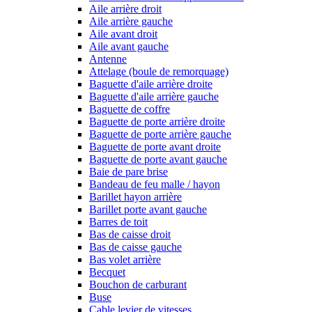
Aile arrière droit
Aile arrière gauche
Aile avant droit
Aile avant gauche
Antenne
Attelage (boule de remorquage)
Baguette d'aile arrière droite
Baguette d'aile arrière gauche
Baguette de coffre
Baguette de porte arrière droite
Baguette de porte arrière gauche
Baguette de porte avant droite
Baguette de porte avant gauche
Baie de pare brise
Bandeau de feu malle / hayon
Barillet hayon arrière
Barillet porte avant gauche
Barres de toit
Bas de caisse droit
Bas de caisse gauche
Bas volet arrière
Becquet
Bouchon de carburant
Buse
Cable levier de vitesses