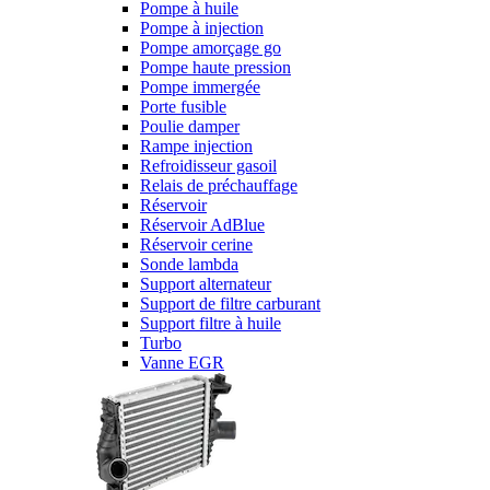
Pompe à huile
Pompe à injection
Pompe amorçage go
Pompe haute pression
Pompe immergée
Porte fusible
Poulie damper
Rampe injection
Refroidisseur gasoil
Relais de préchauffage
Réservoir
Réservoir AdBlue
Réservoir cerine
Sonde lambda
Support alternateur
Support de filtre carburant
Support filtre à huile
Turbo
Vanne EGR