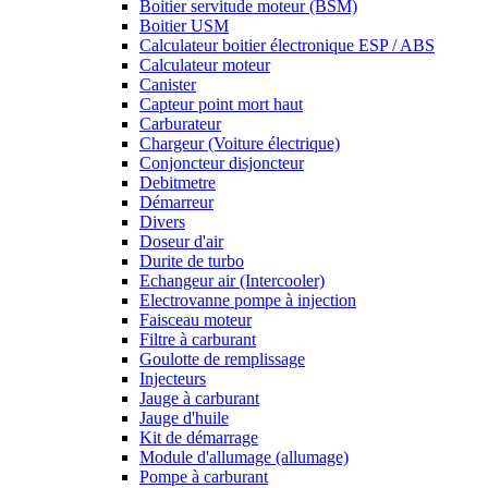
Boitier servitude moteur (BSM)
Boitier USM
Calculateur boitier électronique ESP / ABS
Calculateur moteur
Canister
Capteur point mort haut
Carburateur
Chargeur (Voiture électrique)
Conjoncteur disjoncteur
Debitmetre
Démarreur
Divers
Doseur d'air
Durite de turbo
Echangeur air (Intercooler)
Electrovanne pompe à injection
Faisceau moteur
Filtre à carburant
Goulotte de remplissage
Injecteurs
Jauge à carburant
Jauge d'huile
Kit de démarrage
Module d'allumage (allumage)
Pompe à carburant