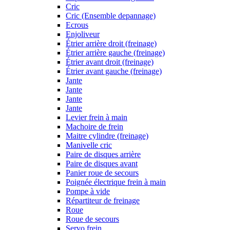
Cric
Cric (Ensemble depannage)
Ecrous
Enjoliveur
Étrier arrière droit (freinage)
Étrier arrière gauche (freinage)
Étrier avant droit (freinage)
Étrier avant gauche (freinage)
Jante
Jante
Jante
Jante
Levier frein à main
Machoire de frein
Maitre cylindre (freinage)
Manivelle cric
Paire de disques arrière
Paire de disques avant
Panier roue de secours
Poignée électrique frein à main
Pompe à vide
Répartiteur de freinage
Roue
Roue de secours
Servo frein