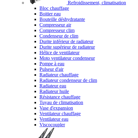
Refroidissement, climatisation
Bloc chauffage
Boitier eau
Bouteille déshydratante
Compresseur air
Compresseur clim
Condenseur de clim
Durite inférieur de radiateur
Durite supérieur de radiateur
Hélice de ventilateur
Moto ventilateur condenseur
Pompe à eau
Pulseur d'air
Radiateur chauffage
Radiateur condenseur de clim
Radiateur eau
Radiateur huile
Résistance chauffage
Tuyau de climatisation
Vase d'expansion
Ventilateur chauffage
Ventilateur eau
Viscocoupler