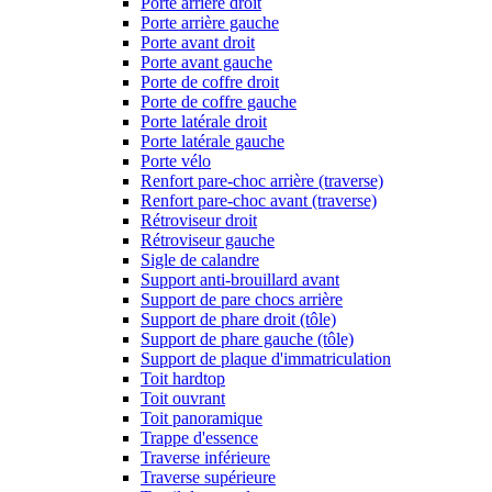
Porte arrière droit
Porte arrière gauche
Porte avant droit
Porte avant gauche
Porte de coffre droit
Porte de coffre gauche
Porte latérale droit
Porte latérale gauche
Porte vélo
Renfort pare-choc arrière (traverse)
Renfort pare-choc avant (traverse)
Rétroviseur droit
Rétroviseur gauche
Sigle de calandre
Support anti-brouillard avant
Support de pare chocs arrière
Support de phare droit (tôle)
Support de phare gauche (tôle)
Support de plaque d'immatriculation
Toit hardtop
Toit ouvrant
Toit panoramique
Trappe d'essence
Traverse inférieure
Traverse supérieure