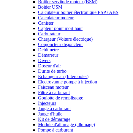
Boitier servitude moteur (BSM)
Boitier USM
Calculateur boitier électronique ESP / ABS
Calculateur moteur
Canister
Capteur point mort haut
Carburateur
Chargeur (Voiture électrique)
Conjoncteur disjoncteur
Debitmetre
Démarreur
Divers
Doseur d'air
Durite de turbo
Echangeur air (Intercooler)
Electrovanne pompe à injection
Faisceau moteur
Filtre à carburant
Goulotte de remplissage
Injecteurs
Jauge à carburant
Jauge d'huile
Kit de démarrage
Module d'allumage (allumage)
Pompe à carburant