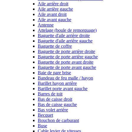
Aile arrière droit
Aile arrière gauche
Aile avant droit
Aile avant gauche
Antenne
Attelage (boule de remorquage)
Baguette d'aile arrière droite
Baguette d'aile arrière gauche
Baguette de coffre
Baguette de porte arrière droite
Baguette de porte arrière gauche
Baguette de porte avant droite
Baguette de porte avant gauche
Baie de pare brise
Bandeau de feu malle / hayon
Barillet hayon arrière
Barillet porte avant gauche
Barres de toit
Bas de caisse droit
Bas de caisse gauche
Bas volet arrière
Becquet
Bouchon de carburant
Buse
Cable levier de vitesses