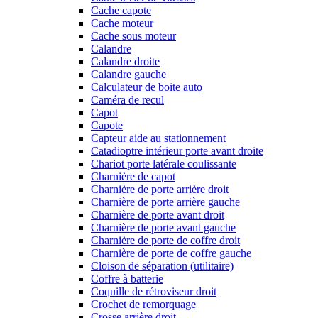
Cache capote
Cache moteur
Cache sous moteur
Calandre
Calandre droite
Calandre gauche
Calculateur de boite auto
Caméra de recul
Capot
Capote
Capteur aide au stationnement
Catadioptre intérieur porte avant droite
Chariot porte latérale coulissante
Charnière de capot
Charnière de porte arrière droit
Charnière de porte arrière gauche
Charnière de porte avant droit
Charnière de porte avant gauche
Charnière de porte de coffre droit
Charnière de porte de coffre gauche
Cloison de séparation (utilitaire)
Coffre à batterie
Coquille de rétroviseur droit
Crochet de remorquage
Crosse arrière droit