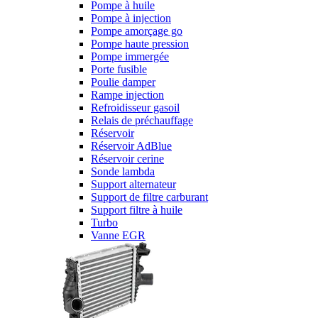
Pompe à huile
Pompe à injection
Pompe amorçage go
Pompe haute pression
Pompe immergée
Porte fusible
Poulie damper
Rampe injection
Refroidisseur gasoil
Relais de préchauffage
Réservoir
Réservoir AdBlue
Réservoir cerine
Sonde lambda
Support alternateur
Support de filtre carburant
Support filtre à huile
Turbo
Vanne EGR