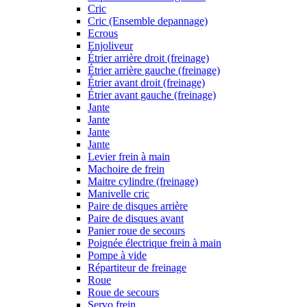
Cric
Cric (Ensemble depannage)
Ecrous
Enjoliveur
Étrier arrière droit (freinage)
Étrier arrière gauche (freinage)
Étrier avant droit (freinage)
Étrier avant gauche (freinage)
Jante
Jante
Jante
Jante
Levier frein à main
Machoire de frein
Maitre cylindre (freinage)
Manivelle cric
Paire de disques arrière
Paire de disques avant
Panier roue de secours
Poignée électrique frein à main
Pompe à vide
Répartiteur de freinage
Roue
Roue de secours
Servo frein