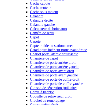
Cache capote
Cache moteur
Cache sous moteur
Calandre
Calandre droite
Calandre gauche
Calculateur de boite auto
Caméra de recul
Capot
Capote
Capteur aide au stationnement
Catadioptre intérieur porte avant droite
Chariot porte latérale coulissante
Charnière de capot
Charnière de porte arrière droit
Charnière de porte arrière gauche
Charnière de porte avant droit
Charnière de porte avant gauche
Charnière de porte de coffre droit
Charnière de porte de coffre gauche
Cloison de séparation (utilitaire)
Coffre à batterie
Coquille de rétroviseur droit
Crochet de remorquage
Crosse arrière droit