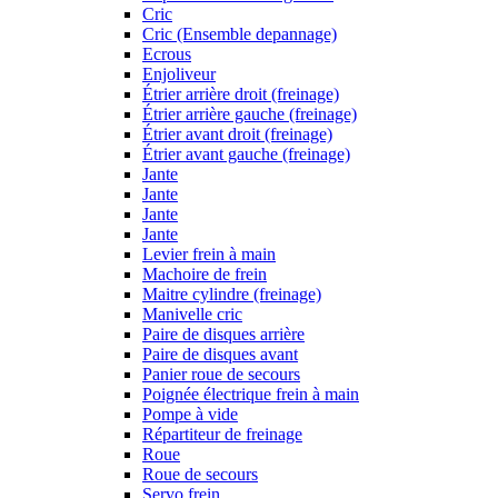
Cric
Cric (Ensemble depannage)
Ecrous
Enjoliveur
Étrier arrière droit (freinage)
Étrier arrière gauche (freinage)
Étrier avant droit (freinage)
Étrier avant gauche (freinage)
Jante
Jante
Jante
Jante
Levier frein à main
Machoire de frein
Maitre cylindre (freinage)
Manivelle cric
Paire de disques arrière
Paire de disques avant
Panier roue de secours
Poignée électrique frein à main
Pompe à vide
Répartiteur de freinage
Roue
Roue de secours
Servo frein