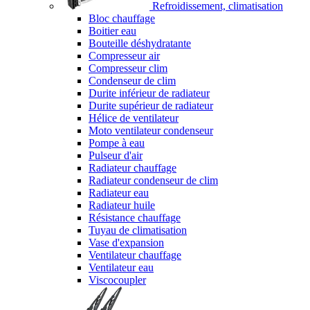
Refroidissement, climatisation
Bloc chauffage
Boitier eau
Bouteille déshydratante
Compresseur air
Compresseur clim
Condenseur de clim
Durite inférieur de radiateur
Durite supérieur de radiateur
Hélice de ventilateur
Moto ventilateur condenseur
Pompe à eau
Pulseur d'air
Radiateur chauffage
Radiateur condenseur de clim
Radiateur eau
Radiateur huile
Résistance chauffage
Tuyau de climatisation
Vase d'expansion
Ventilateur chauffage
Ventilateur eau
Viscocoupler