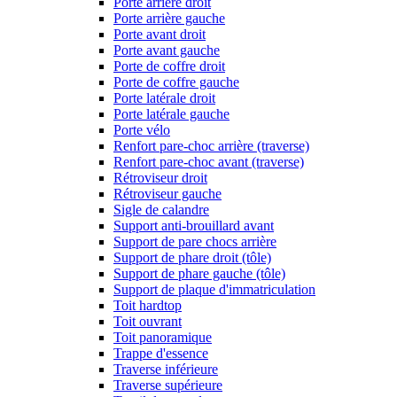
Porte arrière droit
Porte arrière gauche
Porte avant droit
Porte avant gauche
Porte de coffre droit
Porte de coffre gauche
Porte latérale droit
Porte latérale gauche
Porte vélo
Renfort pare-choc arrière (traverse)
Renfort pare-choc avant (traverse)
Rétroviseur droit
Rétroviseur gauche
Sigle de calandre
Support anti-brouillard avant
Support de pare chocs arrière
Support de phare droit (tôle)
Support de phare gauche (tôle)
Support de plaque d'immatriculation
Toit hardtop
Toit ouvrant
Toit panoramique
Trappe d'essence
Traverse inférieure
Traverse supérieure