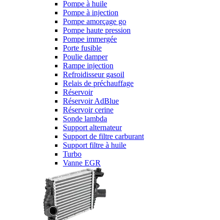
Pompe à huile
Pompe à injection
Pompe amorçage go
Pompe haute pression
Pompe immergée
Porte fusible
Poulie damper
Rampe injection
Refroidisseur gasoil
Relais de préchauffage
Réservoir
Réservoir AdBlue
Réservoir cerine
Sonde lambda
Support alternateur
Support de filtre carburant
Support filtre à huile
Turbo
Vanne EGR