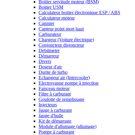
Boitier servitude moteur (BSM)
Boitier USM
Calculateur boitier électronique ESP / ABS
Calculateur moteur
Canister
Capteur point mort haut
Carburateur
Chargeur (Voiture électrique)
Conjoncteur disjoncteur
Debitmetre
Démarreur
Divers
Doseur d'air
Durite de turbo
Echangeur air (Intercooler)
Electrovanne pompe à injection
Faisceau moteur
Filtre à carburant
Goulotte de remplissage
Injecteurs
Jauge à carburant
Jauge d'huile
Kit de démarrage
Module d'allumage (allumage)
Pompe à carburant