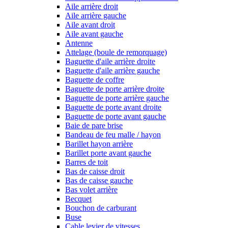
Aile arrière droit
Aile arrière gauche
Aile avant droit
Aile avant gauche
Antenne
Attelage (boule de remorquage)
Baguette d'aile arrière droite
Baguette d'aile arrière gauche
Baguette de coffre
Baguette de porte arrière droite
Baguette de porte arrière gauche
Baguette de porte avant droite
Baguette de porte avant gauche
Baie de pare brise
Bandeau de feu malle / hayon
Barillet hayon arrière
Barillet porte avant gauche
Barres de toit
Bas de caisse droit
Bas de caisse gauche
Bas volet arrière
Becquet
Bouchon de carburant
Buse
Cable levier de vitesses