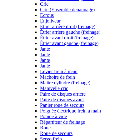
Cric
Cric (Ensemble depannage)
Ecrous
Enjoliveur
Étrier arrière droit (freinage)
Étrier arrière gauche (freinage)
Étrier avant droit (freinage)
Étrier avant gauche (freinage)
Jante
Jante
Jante
Jante
Levier frein à main
Machoire de frein
Maitre cylindre (freinage)
Manivelle cric
Paire de disques arrière
Paire de disques avant
Panier roue de secours
Poignée électrique frein à main
Pompe à vide
Répartiteur de freinage
Roue
Roue de secours
Servo frein