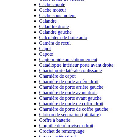
Cache capote
Cache moteur
Cache sous moteur
Calandre
Calandre droite
Calandre gauche
Calculateur de boite auto
Caméra de recul
Capot
Capote
Capteur aide au stationnement
Catadioptre intérieur porte avant droite
Chariot porte latérale coulissante
Charnière de capot
Charnière de porte arrière droit
Charnière de porte arrière gauche
Charnière de porte avant droit
Charnière de porte avant gauche
Charnière de porte de coffre droit
Charnière de porte de coffre gauche
Cloison de séparation (utilitaire)
Coffre à batterie
Coquille de rétroviseur droit
Crochet de remorquage
Crosse arrière droit