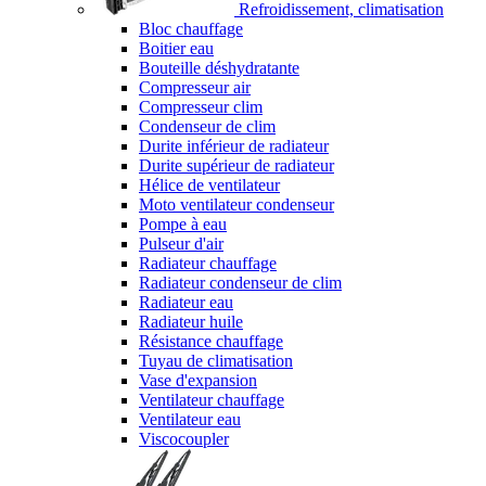
Refroidissement, climatisation
Bloc chauffage
Boitier eau
Bouteille déshydratante
Compresseur air
Compresseur clim
Condenseur de clim
Durite inférieur de radiateur
Durite supérieur de radiateur
Hélice de ventilateur
Moto ventilateur condenseur
Pompe à eau
Pulseur d'air
Radiateur chauffage
Radiateur condenseur de clim
Radiateur eau
Radiateur huile
Résistance chauffage
Tuyau de climatisation
Vase d'expansion
Ventilateur chauffage
Ventilateur eau
Viscocoupler