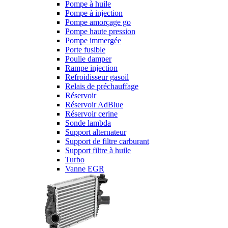
Pompe à huile
Pompe à injection
Pompe amorçage go
Pompe haute pression
Pompe immergée
Porte fusible
Poulie damper
Rampe injection
Refroidisseur gasoil
Relais de préchauffage
Réservoir
Réservoir AdBlue
Réservoir cerine
Sonde lambda
Support alternateur
Support de filtre carburant
Support filtre à huile
Turbo
Vanne EGR