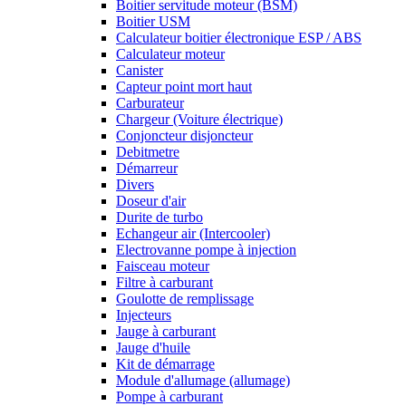
Boitier servitude moteur (BSM)
Boitier USM
Calculateur boitier électronique ESP / ABS
Calculateur moteur
Canister
Capteur point mort haut
Carburateur
Chargeur (Voiture électrique)
Conjoncteur disjoncteur
Debitmetre
Démarreur
Divers
Doseur d'air
Durite de turbo
Echangeur air (Intercooler)
Electrovanne pompe à injection
Faisceau moteur
Filtre à carburant
Goulotte de remplissage
Injecteurs
Jauge à carburant
Jauge d'huile
Kit de démarrage
Module d'allumage (allumage)
Pompe à carburant