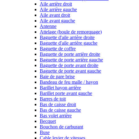
Aile arrière droit
Aile arrière gauche
Aile avant droit
Aile avant gauche
Antenne
Attelage (boule de remorquage)
Baguette d'aile arrière droite
Baguette d'aile arrière gauche
Baguette de coffre
Baguette de porte arrière droite
Baguette de porte arrière gauche
Baguette de porte avant droite
Baguette de porte avant gauche
Baie de pare brise
Bandeau de feu malle / hayon
Barillet hayon arrière
Barillet porte avant gauche
Barres de toit
Bas de caisse droit
Bas de caisse gauche
Bas volet arrière
Becquet
Bouchon de carburant
Buse
Cable levier de vitesses