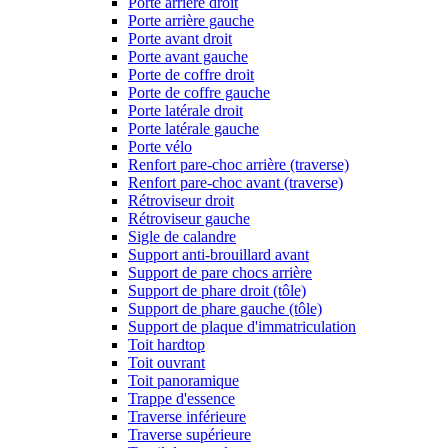
Porte arrière droit
Porte arrière gauche
Porte avant droit
Porte avant gauche
Porte de coffre droit
Porte de coffre gauche
Porte latérale droit
Porte latérale gauche
Porte vélo
Renfort pare-choc arrière (traverse)
Renfort pare-choc avant (traverse)
Rétroviseur droit
Rétroviseur gauche
Sigle de calandre
Support anti-brouillard avant
Support de pare chocs arrière
Support de phare droit (tôle)
Support de phare gauche (tôle)
Support de plaque d'immatriculation
Toit hardtop
Toit ouvrant
Toit panoramique
Trappe d'essence
Traverse inférieure
Traverse supérieure