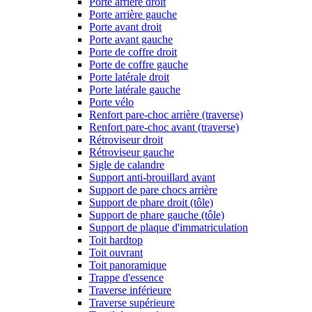
Porte arrière droit
Porte arrière gauche
Porte avant droit
Porte avant gauche
Porte de coffre droit
Porte de coffre gauche
Porte latérale droit
Porte latérale gauche
Porte vélo
Renfort pare-choc arrière (traverse)
Renfort pare-choc avant (traverse)
Rétroviseur droit
Rétroviseur gauche
Sigle de calandre
Support anti-brouillard avant
Support de pare chocs arrière
Support de phare droit (tôle)
Support de phare gauche (tôle)
Support de plaque d'immatriculation
Toit hardtop
Toit ouvrant
Toit panoramique
Trappe d'essence
Traverse inférieure
Traverse supérieure