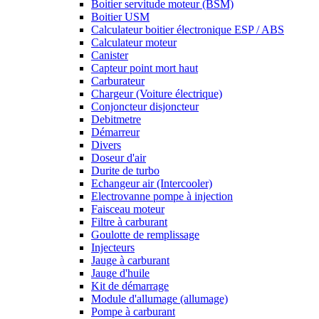
Boitier servitude moteur (BSM)
Boitier USM
Calculateur boitier électronique ESP / ABS
Calculateur moteur
Canister
Capteur point mort haut
Carburateur
Chargeur (Voiture électrique)
Conjoncteur disjoncteur
Debitmetre
Démarreur
Divers
Doseur d'air
Durite de turbo
Echangeur air (Intercooler)
Electrovanne pompe à injection
Faisceau moteur
Filtre à carburant
Goulotte de remplissage
Injecteurs
Jauge à carburant
Jauge d'huile
Kit de démarrage
Module d'allumage (allumage)
Pompe à carburant