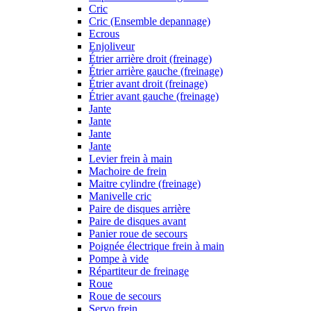
Cric
Cric (Ensemble depannage)
Ecrous
Enjoliveur
Étrier arrière droit (freinage)
Étrier arrière gauche (freinage)
Étrier avant droit (freinage)
Étrier avant gauche (freinage)
Jante
Jante
Jante
Jante
Levier frein à main
Machoire de frein
Maitre cylindre (freinage)
Manivelle cric
Paire de disques arrière
Paire de disques avant
Panier roue de secours
Poignée électrique frein à main
Pompe à vide
Répartiteur de freinage
Roue
Roue de secours
Servo frein