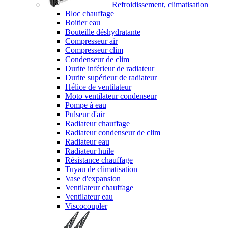
Refroidissement, climatisation
Bloc chauffage
Boitier eau
Bouteille déshydratante
Compresseur air
Compresseur clim
Condenseur de clim
Durite inférieur de radiateur
Durite supérieur de radiateur
Hélice de ventilateur
Moto ventilateur condenseur
Pompe à eau
Pulseur d'air
Radiateur chauffage
Radiateur condenseur de clim
Radiateur eau
Radiateur huile
Résistance chauffage
Tuyau de climatisation
Vase d'expansion
Ventilateur chauffage
Ventilateur eau
Viscocoupler