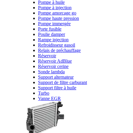
Pompe à huile
Pompe à injection
Pompe amorçage go
Pompe haute pression
Pompe immergée
Porte fusible
Poulie damper
Rampe injection
Refroidisseur gasoil
Relais de préchauffage
Réservoir
Réservoir AdBlue
Réservoir cerine
Sonde lambda
Support alternateur
Support de filtre carburant
Support filtre à huile
Turbo
Vanne EGR