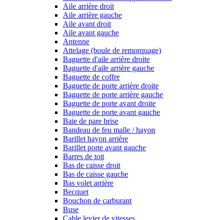
Aile arrière droit
Aile arrière gauche
Aile avant droit
Aile avant gauche
Antenne
Attelage (boule de remorquage)
Baguette d'aile arrière droite
Baguette d'aile arrière gauche
Baguette de coffre
Baguette de porte arrière droite
Baguette de porte arrière gauche
Baguette de porte avant droite
Baguette de porte avant gauche
Baie de pare brise
Bandeau de feu malle / hayon
Barillet hayon arrière
Barillet porte avant gauche
Barres de toit
Bas de caisse droit
Bas de caisse gauche
Bas volet arrière
Becquet
Bouchon de carburant
Buse
Cable levier de vitesses