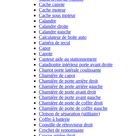
Cache capote
Cache moteur
Cache sous moteur
Calandre
Calandre droite
Calandre gauche
Calculateur de boite auto
Caméra de recul
Capot
Capote
Capteur aide au stationnement
Catadioptre intérieur porte avant droite
Chariot porte latérale coulissante
Charnière de capot
Charnière de porte arrière droit
Charnière de porte arrière gauche
Charnière de porte avant droit
Charnière de porte avant gauche
Charnière de porte de coffre droit
Charnière de porte de coffre gauche
Cloison de séparation (utilitaire)
Coffre à batterie
Coquille de rétroviseur droit
Crochet de remorquage
Crosse arrière droit