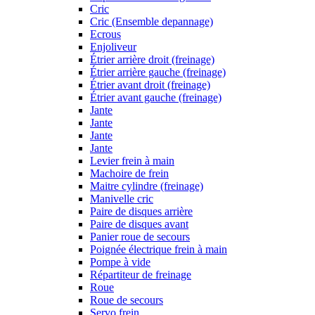
Cric
Cric (Ensemble depannage)
Ecrous
Enjoliveur
Étrier arrière droit (freinage)
Étrier arrière gauche (freinage)
Étrier avant droit (freinage)
Étrier avant gauche (freinage)
Jante
Jante
Jante
Jante
Levier frein à main
Machoire de frein
Maitre cylindre (freinage)
Manivelle cric
Paire de disques arrière
Paire de disques avant
Panier roue de secours
Poignée électrique frein à main
Pompe à vide
Répartiteur de freinage
Roue
Roue de secours
Servo frein