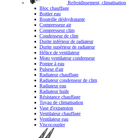
Refroidissement, climatisation
Bloc chauffage
Boitier eau
Bouteille déshydratante
Compresseur air
Compresseur clim
Condenseur de clim
Durite inférieur de radiateur
Durite supérieur de radiateur
Hélice de ventilateur
Moto ventilateur condenseur
Pompe à eau
Pulseur d'air
Radiateur chauffage
Radiateur condenseur de clim
Radiateur eau
Radiateur huile
Résistance chauffage
Tuyau de climatisation
Vase d'expansion
Ventilateur chauffage
Ventilateur eau
Viscocoupler