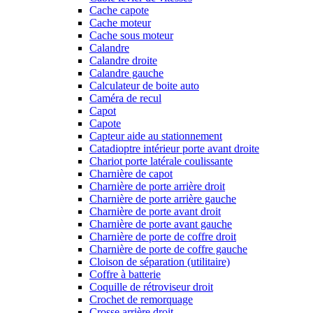
Cache capote
Cache moteur
Cache sous moteur
Calandre
Calandre droite
Calandre gauche
Calculateur de boite auto
Caméra de recul
Capot
Capote
Capteur aide au stationnement
Catadioptre intérieur porte avant droite
Chariot porte latérale coulissante
Charnière de capot
Charnière de porte arrière droit
Charnière de porte arrière gauche
Charnière de porte avant droit
Charnière de porte avant gauche
Charnière de porte de coffre droit
Charnière de porte de coffre gauche
Cloison de séparation (utilitaire)
Coffre à batterie
Coquille de rétroviseur droit
Crochet de remorquage
Crosse arrière droit