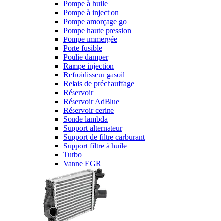
Pompe à huile
Pompe à injection
Pompe amorçage go
Pompe haute pression
Pompe immergée
Porte fusible
Poulie damper
Rampe injection
Refroidisseur gasoil
Relais de préchauffage
Réservoir
Réservoir AdBlue
Réservoir cerine
Sonde lambda
Support alternateur
Support de filtre carburant
Support filtre à huile
Turbo
Vanne EGR