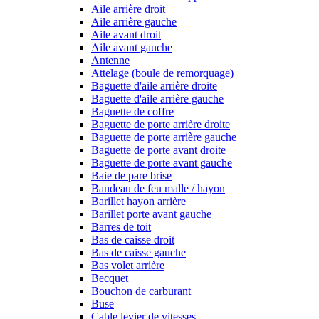
Aile arrière droit
Aile arrière gauche
Aile avant droit
Aile avant gauche
Antenne
Attelage (boule de remorquage)
Baguette d'aile arrière droite
Baguette d'aile arrière gauche
Baguette de coffre
Baguette de porte arrière droite
Baguette de porte arrière gauche
Baguette de porte avant droite
Baguette de porte avant gauche
Baie de pare brise
Bandeau de feu malle / hayon
Barillet hayon arrière
Barillet porte avant gauche
Barres de toit
Bas de caisse droit
Bas de caisse gauche
Bas volet arrière
Becquet
Bouchon de carburant
Buse
Cable levier de vitesses