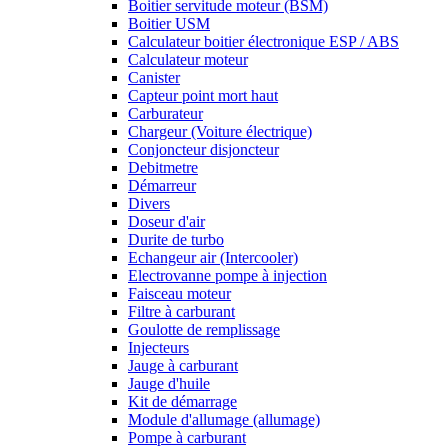
Boitier servitude moteur (BSM)
Boitier USM
Calculateur boitier électronique ESP / ABS
Calculateur moteur
Canister
Capteur point mort haut
Carburateur
Chargeur (Voiture électrique)
Conjoncteur disjoncteur
Debitmetre
Démarreur
Divers
Doseur d'air
Durite de turbo
Echangeur air (Intercooler)
Electrovanne pompe à injection
Faisceau moteur
Filtre à carburant
Goulotte de remplissage
Injecteurs
Jauge à carburant
Jauge d'huile
Kit de démarrage
Module d'allumage (allumage)
Pompe à carburant