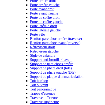
Porte arrière droit
Porte arrière gauche
Porte avant droit
Porte avant gauche
Porte de coffre droit
Porte de coffre gauche
Porte latérale droit
Porte latérale gauche
Porte vélo
Renfort pare-choc arrière (traverse)
Renfort pare-choc avant (traverse)
Rétroviseur droit
Rétroviseur gauche
Sigle de calandre
Support anti-brouillard avant
Support de pare chocs arrière
Support de phare droit (tôle)
Support de phare gauche (tôle)
Support de plaque d'immatriculation
Toit hardtop
Toit ouvrant
Toit panoramique
Trappe d'essence
Traverse inférieure
Traverse supérieure